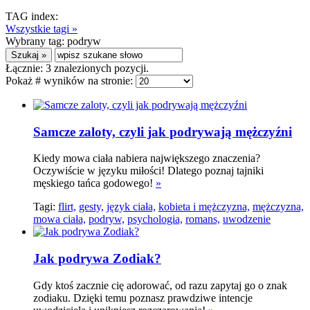
TAG index:
Wszystkie tagi »
Wybrany tag:
podryw
Łącznie:
3
znalezionych pozycji.
Pokaż # wyników na stronie:
Samcze zaloty, czyli jak podrywają mężczyźni
Kiedy mowa ciała nabiera największego znaczenia?
Oczywiście w języku miłości! Dlatego poznaj tajniki
męskiego tańca godowego!
»
Tagi:
flirt,
gesty,
język ciała,
kobieta i mężczyzna,
mężczyzna,
mowa ciała,
podryw,
psychologia,
romans,
uwodzenie
Jak podrywa Zodiak?
Gdy ktoś zacznie cię adorować, od razu zapytaj go o znak
zodiaku. Dzięki temu poznasz prawdziwe intencje