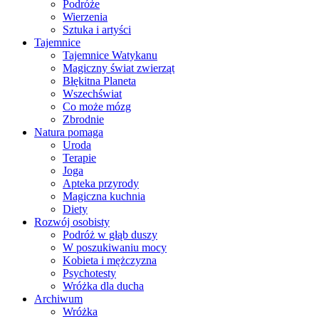
Podróże
Wierzenia
Sztuka i artyści
Tajemnice
Tajemnice Watykanu
Magiczny świat zwierząt
Błękitna Planeta
Wszechświat
Co może mózg
Zbrodnie
Natura pomaga
Uroda
Terapie
Joga
Apteka przyrody
Magiczna kuchnia
Diety
Rozwój osobisty
Podróż w głąb duszy
W poszukiwaniu mocy
Kobieta i mężczyzna
Psychotesty
Wróżka dla ducha
Archiwum
Wróżka