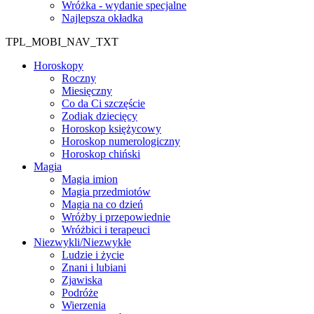
Wróżka - wydanie specjalne
Najlepsza okładka
TPL_MOBI_NAV_TXT
Horoskopy
Roczny
Miesięczny
Co da Ci szczęście
Zodiak dziecięcy
Horoskop księżycowy
Horoskop numerologiczny
Horoskop chiński
Magia
Magia imion
Magia przedmiotów
Magia na co dzień
Wróżby i przepowiednie
Wróżbici i terapeuci
Niezwykli/Niezwykłe
Ludzie i życie
Znani i lubiani
Zjawiska
Podróże
Wierzenia