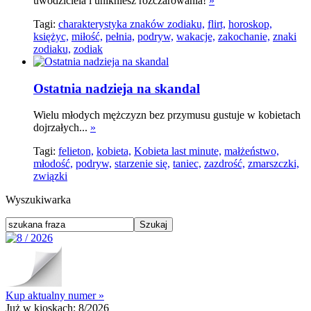
uwodziciela i unikniesz rozczarowania!
»
Tagi:
charakterystyka znaków zodiaku,
flirt,
horoskop,
księżyc,
miłość,
pełnia,
podryw,
wakacje,
zakochanie,
znaki
zodiaku,
zodiak
Ostatnia nadzieja na skandal
Wielu młodych mężczyzn bez przymusu gustuje w kobietach
dojrzałych...
»
Tagi:
felieton,
kobieta,
Kobieta last minute,
małżeństwo,
młodość,
podryw,
starzenie się,
taniec,
zazdrość,
zmarszczki,
związki
Wyszukiwarka
Kup aktualny numer »
Już w kioskach:
8/2026