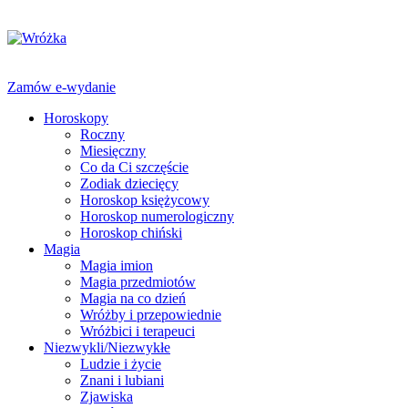
Zamów e-wydanie
Horoskopy
Roczny
Miesięczny
Co da Ci szczęście
Zodiak dziecięcy
Horoskop księżycowy
Horoskop numerologiczny
Horoskop chiński
Magia
Magia imion
Magia przedmiotów
Magia na co dzień
Wróżby i przepowiednie
Wróżbici i terapeuci
Niezwykli/Niezwykłe
Ludzie i życie
Znani i lubiani
Zjawiska