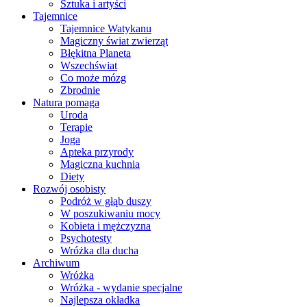
Sztuka i artyści
Tajemnice
Tajemnice Watykanu
Magiczny świat zwierząt
Błękitna Planeta
Wszechświat
Co może mózg
Zbrodnie
Natura pomaga
Uroda
Terapie
Joga
Apteka przyrody
Magiczna kuchnia
Diety
Rozwój osobisty
Podróż w głąb duszy
W poszukiwaniu mocy
Kobieta i mężczyzna
Psychotesty
Wróżka dla ducha
Archiwum
Wróżka
Wróżka - wydanie specjalne
Najlepsza okładka