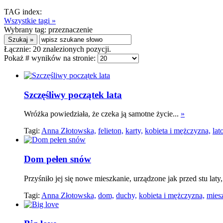
TAG index:
Wszystkie tagi »
Wybrany tag:
przeznaczenie
Łącznie:
20
znalezionych pozycji.
Pokaż # wyników na stronie:
Szczęśliwy początek lata
Wróżka powiedziała, że czeka ją samotne życie...
»
Tagi:
Anna Złotowska,
felieton,
karty,
kobieta i mężczyzna,
lat
Dom pełen snów
Przyśniło jej się nowe mieszkanie, urządzone jak przed stu laty
Tagi:
Anna Złotowska,
dom,
duchy,
kobieta i mężczyzna,
mies