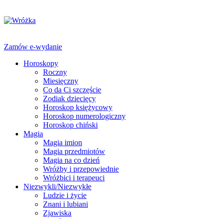
Zamów e-wydanie
Horoskopy
Roczny
Miesięczny
Co da Ci szczęście
Zodiak dziecięcy
Horoskop księżycowy
Horoskop numerologiczny
Horoskop chiński
Magia
Magia imion
Magia przedmiotów
Magia na co dzień
Wróżby i przepowiednie
Wróżbici i terapeuci
Niezwykli/Niezwykłe
Ludzie i życie
Znani i lubiani
Zjawiska