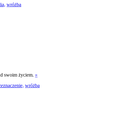
ia,
wróżba
nad swoim życiem.
»
zeznaczenie,
wróżba