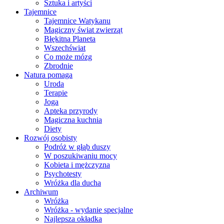
Sztuka i artyści
Tajemnice
Tajemnice Watykanu
Magiczny świat zwierząt
Błękitna Planeta
Wszechświat
Co może mózg
Zbrodnie
Natura pomaga
Uroda
Terapie
Joga
Apteka przyrody
Magiczna kuchnia
Diety
Rozwój osobisty
Podróż w głąb duszy
W poszukiwaniu mocy
Kobieta i mężczyzna
Psychotesty
Wróżka dla ducha
Archiwum
Wróżka
Wróżka - wydanie specjalne
Najlepsza okładka