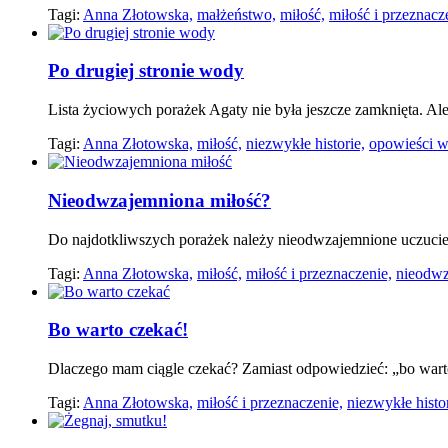
Tagi:
Anna Złotowska,
małżeństwo,
miłość,
miłość i przeznacz
Po drugiej stronie wody
Lista życiowych porażek Agaty nie była jeszcze zamknięta. Ale 
Tagi:
Anna Złotowska,
miłość,
niezwykłe historie,
opowieści w
Nieodwzajemniona miłość?
Do najdotkliwszych porażek należy nieodwzajemnione uczucie, 
Tagi:
Anna Złotowska,
miłość,
miłość i przeznaczenie,
nieodwz
Bo warto czekać!
Dlaczego mam ciągle czekać? Zamiast odpowiedzieć: „bo warto
Tagi:
Anna Złotowska,
miłość i przeznaczenie,
niezwykłe histor