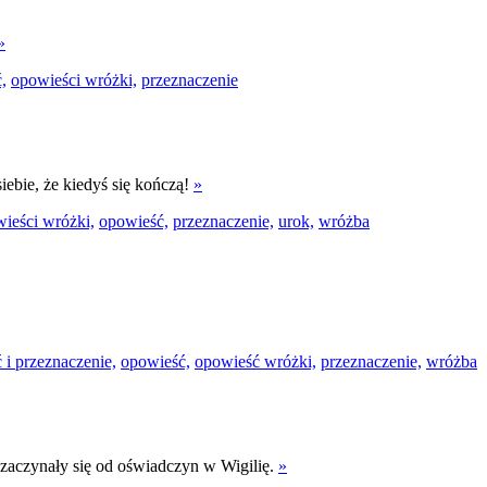
»
,
opowieści wróżki,
przeznaczenie
siebie, że kiedyś się kończą!
»
ieści wróżki,
opowieść,
przeznaczenie,
urok,
wróżba
 i przeznaczenie,
opowieść,
opowieść wróżki,
przeznaczenie,
wróżba
 zaczynały się od oświadczyn w Wigilię.
»