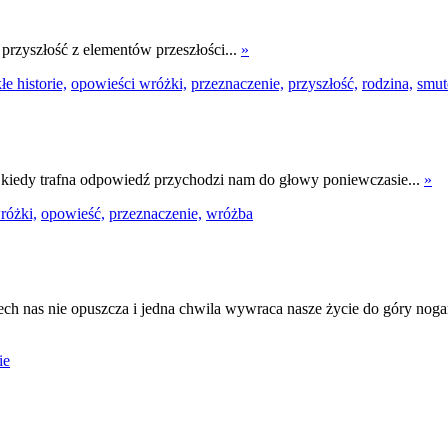
rzyszłość z elementów przeszłości...
»
e historie,
opowieści wróżki,
przeznaczenie,
przyszłość,
rodzina,
smut
a, kiedy trafna odpowiedź przychodzi nam do głowy poniewczasie...
»
różki,
opowieść,
przeznaczenie,
wróżba
ch nas nie opuszcza i jedna chwila wywraca nasze życie do góry nogami.
ie