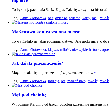
Big love
To był maj, pachniała Saska Kępa. Tak się zaczyna ta historia!
Tagi:
Anna Złotowska,
bez,
dziecko,
felieton,
karty,
maj,
miłość
Małżeństwo kontra szalona miłość
To wyglądało na jakąś rodzinną klątwę... Ale uroki mają to do 
Tagi:
Anna Złotowska,
klątwa,
miłość,
niezwykłe historie,
opow
Jak działa przeznaczenie?
Magda miała się dopiero zetknąć z przeznaczeniem...
»
Tagi:
Anna Złotowska,
intuicja,
los,
małżeństwo,
miłość,
miłość
Mąż pod choinkę
W rodzinie Karoliny od trzech pokoleń szczęśliwe małżeństwa