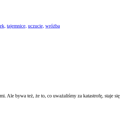
ek,
tajemnice,
uczucie,
wróżba
 Ale bywa też, że to, co uważaliśmy za katastrofę, staje się