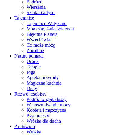
Podróże
Wierzenia
Sztuka i artyści
Tajemnice
Tajemnice Watykanu
Magiczny świat zwierząt
Błękitna Planeta
Wszechświat
Co może mózg
Zbrodnie
Natura pomaga
Uroda
Terapie
Joga
Apteka przyrody
Magiczna kuchnia
Diety
Rozwój osobisty
Podróż w głąb duszy
W poszukiwaniu mocy
Kobieta i mężczyzna
Psychotesty
Wróżka dla ducha
Archiwum
Wróżka