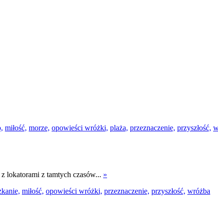
o,
miłość,
morze,
opowieści wróżki,
plaża,
przeznaczenie,
przyszłość,
w
, z lokatorami z tamtych czasów...
»
zkanie,
miłość,
opowieści wróżki,
przeznaczenie,
przyszłość,
wróżba