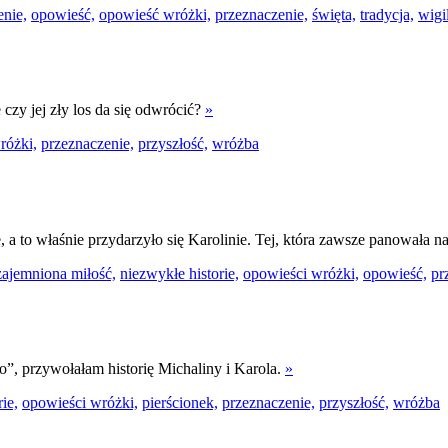
enie,
opowieść,
opowieść wróżki,
przeznaczenie,
święta,
tradycja,
wigil
czy jej zły los da się odwrócić?
»
różki,
przeznaczenie,
przyszłość,
wróżba
a to właśnie przydarzyło się Karolinie. Tej, która zawsze panowała 
ajemniona miłość,
niezwykłe historie,
opowieści wróżki,
opowieść,
pr
”, przywołałam historię Michaliny i Karola.
»
ie,
opowieści wróżki,
pierścionek,
przeznaczenie,
przyszłość,
wróżba