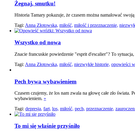
Żegnaj, smutku!
Historia Tamary pokazuje, że czasem można namalować swoją p
Tagi:
Anna Złotowska,
miłość,
miłość i przeznaczenie,
niezwykł
Wszystko od nowa
Znacie francuskie powiedzenie "esprit d'escalier"? To sytuacj
Tagi:
Anna Złotowska,
miłość,
niezwykłe historie,
opowieści w
Pech bywa wybawieniem
Czasem czujemy, że los nam zwala na głowę całe zło świata. Pe
wybawieniem.
»
Tagi:
depresja,
fart,
los,
miłość,
pech,
przeznaczenie,
zauroczen
To mi się właśnie przyśniło