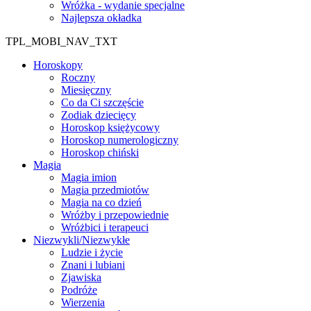
Wróżka - wydanie specjalne
Najlepsza okładka
TPL_MOBI_NAV_TXT
Horoskopy
Roczny
Miesięczny
Co da Ci szczęście
Zodiak dziecięcy
Horoskop księżycowy
Horoskop numerologiczny
Horoskop chiński
Magia
Magia imion
Magia przedmiotów
Magia na co dzień
Wróżby i przepowiednie
Wróżbici i terapeuci
Niezwykli/Niezwykłe
Ludzie i życie
Znani i lubiani
Zjawiska
Podróże
Wierzenia