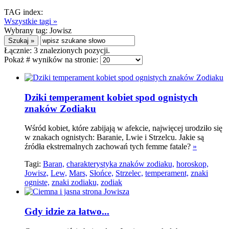
TAG index:
Wszystkie tagi »
Wybrany tag:
Jowisz
Łącznie:
3
znalezionych pozycji.
Pokaż # wyników na stronie:
Dziki temperament kobiet spod ognistych
znaków Zodiaku
Wśród kobiet, które zabijają w afekcie, najwięcej urodziło się
w znakach ognistych: Baranie, Lwie i Strzelcu. Jakie są
źródła ekstremalnych zachowań tych femme fatale?
»
Tagi:
Baran,
charakterystyka znaków zodiaku,
horoskop,
Jowisz,
Lew,
Mars,
Słońce,
Strzelec,
temperament,
znaki
ogniste,
znaki zodiaku,
zodiak
Gdy idzie za łatwo...