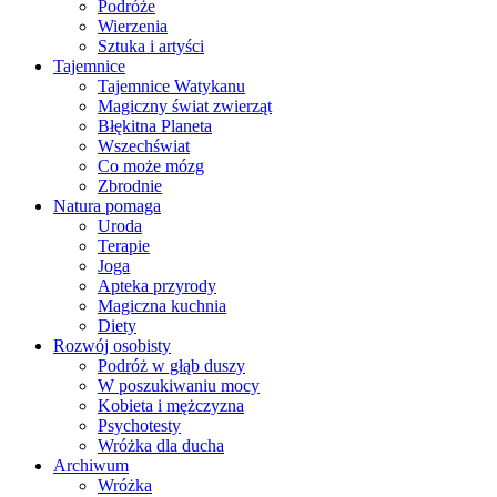
Podróże
Wierzenia
Sztuka i artyści
Tajemnice
Tajemnice Watykanu
Magiczny świat zwierząt
Błękitna Planeta
Wszechświat
Co może mózg
Zbrodnie
Natura pomaga
Uroda
Terapie
Joga
Apteka przyrody
Magiczna kuchnia
Diety
Rozwój osobisty
Podróż w głąb duszy
W poszukiwaniu mocy
Kobieta i mężczyzna
Psychotesty
Wróżka dla ducha
Archiwum
Wróżka