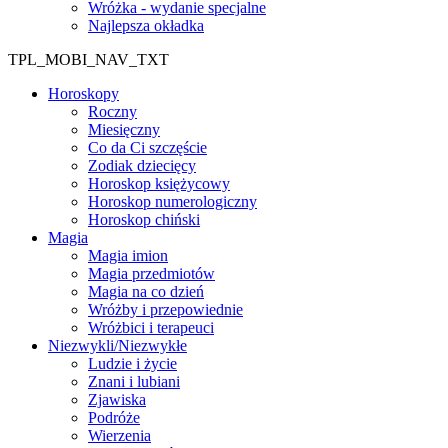
Wróżka - wydanie specjalne
Najlepsza okładka
TPL_MOBI_NAV_TXT
Horoskopy
Roczny
Miesięczny
Co da Ci szczęście
Zodiak dziecięcy
Horoskop księżycowy
Horoskop numerologiczny
Horoskop chiński
Magia
Magia imion
Magia przedmiotów
Magia na co dzień
Wróżby i przepowiednie
Wróżbici i terapeuci
Niezwykli/Niezwykłe
Ludzie i życie
Znani i lubiani
Zjawiska
Podróże
Wierzenia