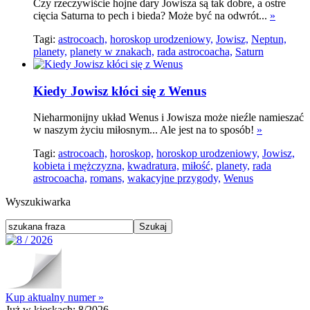
Czy rzeczywiście hojne dary Jowisza są tak dobre, a ostre
cięcia Saturna to pech i bieda? Może być na odwrót...
»
Tagi:
astrocoach,
horoskop urodzeniowy,
Jowisz,
Neptun,
planety,
planety w znakach,
rada astrocoacha,
Saturn
Kiedy Jowisz kłóci się z Wenus
Nieharmonijny układ Wenus i Jowisza może nieźle namieszać
w naszym życiu miłosnym... Ale jest na to sposób!
»
Tagi:
astrocoach,
horoskop,
horoskop urodzeniowy,
Jowisz,
kobieta i mężczyzna,
kwadratura,
miłość,
planety,
rada
astrocoacha,
romans,
wakacyjne przygody,
Wenus
Wyszukiwarka
Kup aktualny numer »
Już w kioskach:
8/2026