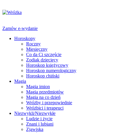
Zamów e-wydanie
Horoskopy
Roczny
Miesięczny
Co da Ci szczęście
Zodiak dziecięcy
Horoskop księżycowy
Horoskop numerologiczny
Horoskop chiński
Magia
Magia imion
Magia przedmiotów
Magia na co dzień
Wróżby i przepowiednie
Wróżbici i terapeuci
Niezwykli/Niezwykłe
Ludzie i życie
Znani i lubiani
Zjawiska