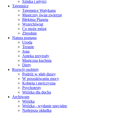
Sztuka i artyści
Tajemnice
Tajemnice Watykanu
Magiczny świat zwierząt
Błękitna Planeta
Wszechświat
Co może mózg
Zbrodnie
Natura pomaga
Uroda
Terapie
Joga
Apteka przyrody
Magiczna kuchnia
Diety
Rozwój osobisty
Podróż w głąb duszy
W poszukiwaniu mocy
Kobieta i mężczyzna
Psychotesty
Wróżka dla ducha
Archiwum
Wróżka
Wróżka - wydanie specjalne
Najlepsza okładka