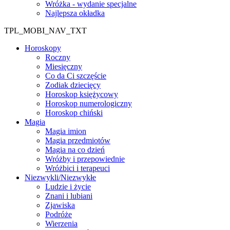
Wróżka - wydanie specjalne
Najlepsza okładka
TPL_MOBI_NAV_TXT
Horoskopy
Roczny
Miesięczny
Co da Ci szczęście
Zodiak dziecięcy
Horoskop księżycowy
Horoskop numerologiczny
Horoskop chiński
Magia
Magia imion
Magia przedmiotów
Magia na co dzień
Wróżby i przepowiednie
Wróżbici i terapeuci
Niezwykli/Niezwykłe
Ludzie i życie
Znani i lubiani
Zjawiska
Podróże
Wierzenia