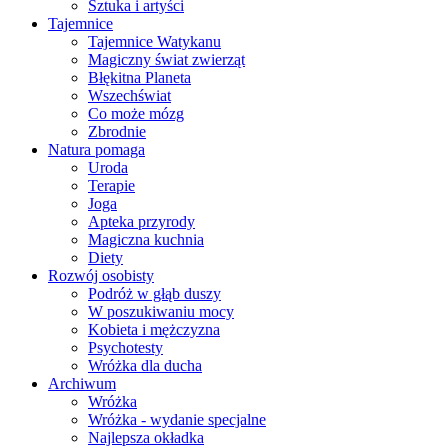
Sztuka i artyści
Tajemnice
Tajemnice Watykanu
Magiczny świat zwierząt
Błękitna Planeta
Wszechświat
Co może mózg
Zbrodnie
Natura pomaga
Uroda
Terapie
Joga
Apteka przyrody
Magiczna kuchnia
Diety
Rozwój osobisty
Podróż w głąb duszy
W poszukiwaniu mocy
Kobieta i mężczyzna
Psychotesty
Wróżka dla ducha
Archiwum
Wróżka
Wróżka - wydanie specjalne
Najlepsza okładka