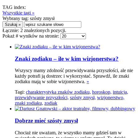
TAG index:
Wszystkie tagi »
Wybrany tag:
szósty zmysł
Łącznie:
2
znalezionych pozycji.
Pokaż # wyników na stronie:
Znaki zodiaku – ile w kim wizjonerstwa?
Wszyscy mamy zdolność przewidywania przyszłości, ale nie
każdy potrafi ją dostrzec i wykorzystać. Sprawdź, ile znaki
zodiaku mają w sobie wizjonerstwa.
»
Tagi:
charakterystyka znaków zodiaku,
horoskop,
intuicja,
przewidywanie przyszłości,
szósty zmysł,
wizjonerstwo,
znaki zodiaku,
zodiak
Dobrze mieć szósty zmysł
Chociaż nie uważam, że wszystko mamy gdzieś tam w