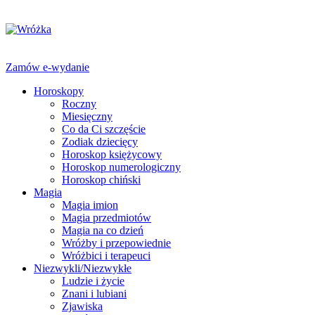
Zamów e-wydanie
Horoskopy
Roczny
Miesięczny
Co da Ci szczęście
Zodiak dziecięcy
Horoskop księżycowy
Horoskop numerologiczny
Horoskop chiński
Magia
Magia imion
Magia przedmiotów
Magia na co dzień
Wróżby i przepowiednie
Wróżbici i terapeuci
Niezwykli/Niezwykłe
Ludzie i życie
Znani i lubiani
Zjawiska