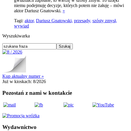
gwiazdach zapisane, to wierzę w szósty zmysł. To dzięki
niemu podejmuję decyzje, których potem nie żałuję – mówi
aktor Dariusz Gnatowski.
»
Tagi:
aktor,
Dariusz Gnatowski,
przesądy,
szósty zmysł,
wywiad
Wyszukiwarka
Kup aktualny numer »
Już w kioskach:
8/2026
Pozostań z nami w kontakcie
Wydawnictwo