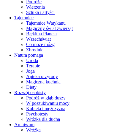
Podróże
Wierzenia
Sztuka i artyści
Tajemnice
Tajemnice Watykanu
Magiczny świat zwierząt
Błękitna Planeta
Wszechświat
Co może mózg
Zbrodnie
Natura pomaga
Uroda
Terapie
Joga
Apteka przyrody
Magiczna kuchnia
Diety
Rozwój osobisty
Podróż w głąb duszy
W poszukiwaniu mocy
Kobieta i mężczyzna
Psychotesty
Wróżka dla ducha
Archiwum
Wróżka