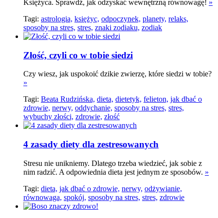
Księżyca. Sprawdź, jak odzyskać wewnętrzną równowagę!
»
Tagi:
astrologia,
księżyc,
odpoczynek,
planety,
relaks,
sposoby na stres,
stres,
znaki zodiaku,
zodiak
Złość, czyli co w tobie siedzi
Czy wiesz, jak uspokoić dzikie zwierzę, które siedzi w tobie?
»
Tagi:
Beata Rudzińska,
dieta,
dietetyk,
felieton,
jak dbać o
zdrowie,
nerwy,
oddychanie,
sposoby na stres,
stres,
wybuchy złości,
zdrowie,
złość
4 zasady diety dla zestresowanych
Stresu nie unikniemy. Dlatego trzeba wiedzieć, jak sobie z
nim radzić. A odpowiednia dieta jest jednym ze sposobów.
»
Tagi:
dieta,
jak dbać o zdrowie,
nerwy,
odżywianie,
równowaga,
spokój,
sposoby na stres,
stres,
zdrowie