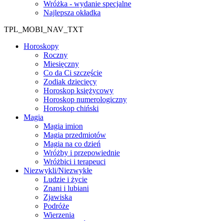
Wróżka - wydanie specjalne
Najlepsza okładka
TPL_MOBI_NAV_TXT
Horoskopy
Roczny
Miesięczny
Co da Ci szczęście
Zodiak dziecięcy
Horoskop księżycowy
Horoskop numerologiczny
Horoskop chiński
Magia
Magia imion
Magia przedmiotów
Magia na co dzień
Wróżby i przepowiednie
Wróżbici i terapeuci
Niezwykli/Niezwykłe
Ludzie i życie
Znani i lubiani
Zjawiska
Podróże
Wierzenia