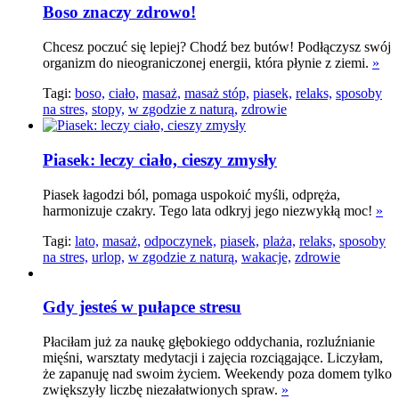
Boso znaczy zdrowo!
Chcesz poczuć się lepiej? Chodź bez butów! Podłączysz swój
organizm do nieograniczonej energii, która płynie z ziemi.
»
Tagi:
boso,
ciało,
masaż,
masaż stóp,
piasek,
relaks,
sposoby
na stres,
stopy,
w zgodzie z naturą,
zdrowie
Piasek: leczy ciało, cieszy zmysły
Piasek łagodzi ból, pomaga uspokoić myśli, odpręża,
harmonizuje czakry. Tego lata odkryj jego niezwykłą moc!
»
Tagi:
lato,
masaż,
odpoczynek,
piasek,
plaża,
relaks,
sposoby
na stres,
urlop,
w zgodzie z naturą,
wakacje,
zdrowie
Gdy jesteś w pułapce stresu
Płaciłam już za naukę głębokiego oddychania, rozluźnianie
mięśni, warsztaty medytacji i zajęcia rozciągające. Liczyłam,
że zapanuję nad swoim życiem. Weekendy poza domem tylko
zwiększyły liczbę niezałatwionych spraw.
»