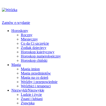
Zamów e-wydanie
Horoskopy
Roczny
Miesięczny
Co da Ci szczęście
Zodiak dziecięcy
Horoskop księżycowy
Horoskop numerologiczny
Horoskop chiński
Magia
Magia imion
Magia przedmiotów
Magia na co dzień
Wróżby i przepowiednie
Wróżbici i terapeuci
Niezwykli/Niezwykłe
Ludzie i życie
Znani i lubiani
Zjawiska