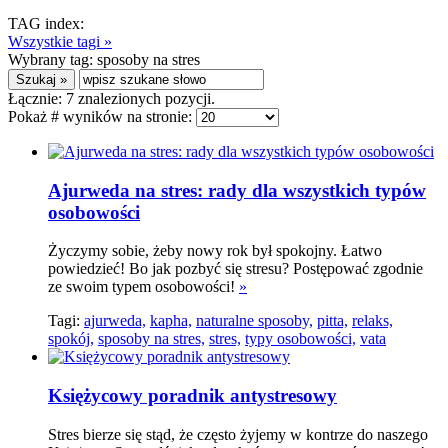
TAG index:
Wszystkie tagi »
Wybrany tag:
sposoby na stres
Łącznie:
7
znalezionych pozycji.
Pokaż # wyników na stronie:
Ajurweda na stres: rady dla wszystkich typów
osobowości
Życzymy sobie, żeby nowy rok był spokojny. Łatwo
powiedzieć! Bo jak pozbyć się stresu? Postępować zgodnie
ze swoim typem osobowości!
»
Tagi:
ajurweda,
kapha,
naturalne sposoby,
pitta,
relaks,
spokój,
sposoby na stres,
stres,
typy osobowości,
vata
Księżycowy poradnik antystresowy
Stres bierze się stąd, że często żyjemy w kontrze do naszego