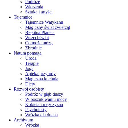
Podróże
Wierzenia
Sztuka i artyści
Tajemnice
Tajemnice Watykanu
Magiczny świat zwierząt
Błękitna Planeta
Wszechświat
Co może mózg
Zbrodnie
Natura pomaga
Uroda
Terapie
Joga
Apteka przyrody
Magiczna kuchnia
Diety
Rozwój osobisty
Podróż w głąb duszy
W poszukiwaniu mocy
Kobieta i mężczyzna
Psychotesty
Wróżka dla ducha
Archiwum
Wróżka