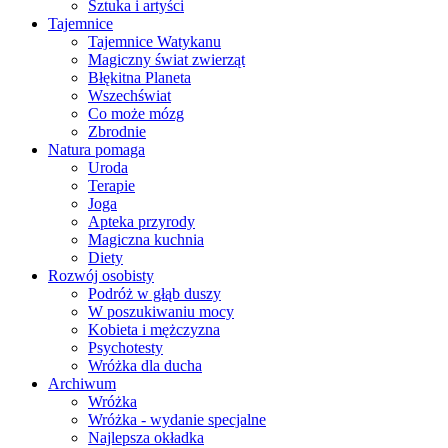
Sztuka i artyści
Tajemnice
Tajemnice Watykanu
Magiczny świat zwierząt
Błękitna Planeta
Wszechświat
Co może mózg
Zbrodnie
Natura pomaga
Uroda
Terapie
Joga
Apteka przyrody
Magiczna kuchnia
Diety
Rozwój osobisty
Podróż w głąb duszy
W poszukiwaniu mocy
Kobieta i mężczyzna
Psychotesty
Wróżka dla ducha
Archiwum
Wróżka
Wróżka - wydanie specjalne
Najlepsza okładka