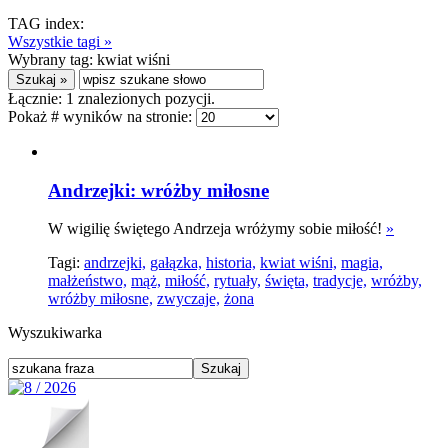
TAG index:
Wszystkie tagi »
Wybrany tag:
kwiat wiśni
Łącznie:
1
znalezionych pozycji.
Pokaż # wyników na stronie:
Andrzejki: wróżby miłosne
W wigilię świętego Andrzeja wróżymy sobie miłość!
»
Tagi:
andrzejki,
gałązka,
historia,
kwiat wiśni,
magia,
małżeństwo,
mąż,
miłość,
rytuały,
święta,
tradycje,
wróżby,
wróżby miłosne,
zwyczaje,
żona
Wyszukiwarka