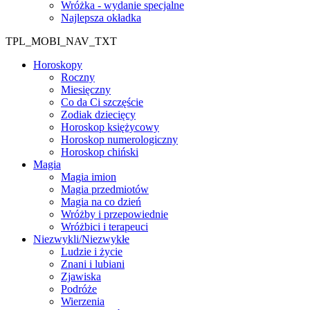
Wróżka - wydanie specjalne
Najlepsza okładka
TPL_MOBI_NAV_TXT
Horoskopy
Roczny
Miesięczny
Co da Ci szczęście
Zodiak dziecięcy
Horoskop księżycowy
Horoskop numerologiczny
Horoskop chiński
Magia
Magia imion
Magia przedmiotów
Magia na co dzień
Wróżby i przepowiednie
Wróżbici i terapeuci
Niezwykli/Niezwykłe
Ludzie i życie
Znani i lubiani
Zjawiska
Podróże
Wierzenia