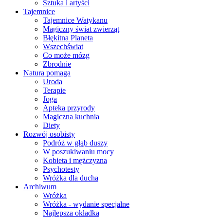
Sztuka i artyści
Tajemnice
Tajemnice Watykanu
Magiczny świat zwierząt
Błękitna Planeta
Wszechświat
Co może mózg
Zbrodnie
Natura pomaga
Uroda
Terapie
Joga
Apteka przyrody
Magiczna kuchnia
Diety
Rozwój osobisty
Podróż w głąb duszy
W poszukiwaniu mocy
Kobieta i mężczyzna
Psychotesty
Wróżka dla ducha
Archiwum
Wróżka
Wróżka - wydanie specjalne
Najlepsza okładka