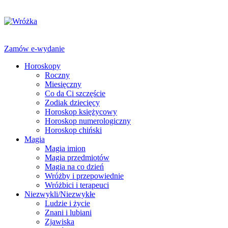
Zamów e-wydanie
Horoskopy
Roczny
Miesięczny
Co da Ci szczęście
Zodiak dziecięcy
Horoskop księżycowy
Horoskop numerologiczny
Horoskop chiński
Magia
Magia imion
Magia przedmiotów
Magia na co dzień
Wróżby i przepowiednie
Wróżbici i terapeuci
Niezwykli/Niezwykłe
Ludzie i życie
Znani i lubiani
Zjawiska