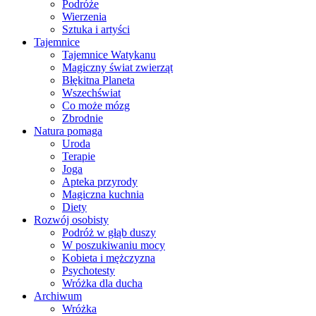
Podróże
Wierzenia
Sztuka i artyści
Tajemnice
Tajemnice Watykanu
Magiczny świat zwierząt
Błękitna Planeta
Wszechświat
Co może mózg
Zbrodnie
Natura pomaga
Uroda
Terapie
Joga
Apteka przyrody
Magiczna kuchnia
Diety
Rozwój osobisty
Podróż w głąb duszy
W poszukiwaniu mocy
Kobieta i mężczyzna
Psychotesty
Wróżka dla ducha
Archiwum
Wróżka