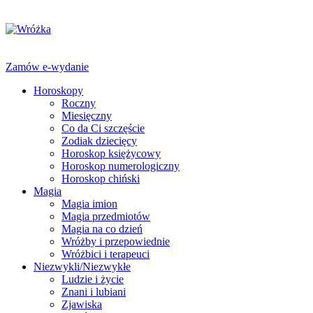
Zamów e-wydanie
Horoskopy
Roczny
Miesięczny
Co da Ci szczęście
Zodiak dziecięcy
Horoskop księżycowy
Horoskop numerologiczny
Horoskop chiński
Magia
Magia imion
Magia przedmiotów
Magia na co dzień
Wróżby i przepowiednie
Wróżbici i terapeuci
Niezwykli/Niezwykłe
Ludzie i życie
Znani i lubiani
Zjawiska