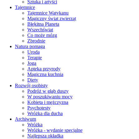
Sztuka i artyści
Tajemnice
Tajemnice Watykanu
Magiczny świat zwierząt
Błękitna Planeta
Wszechświat
Co może mózg
Zbrodnie
Natura pomaga
Uroda
Terapie
Joga
Apteka przyrody
Magiczna kuchnia
Diety
Rozwój osobisty
Podróż w głąb duszy
W poszukiwaniu mocy
Kobieta i mężczyzna
Psychotesty
Wróżka dla ducha
Archiwum
Wróżka
Wróżka - wydanie specjalne
Najlepsza okładka