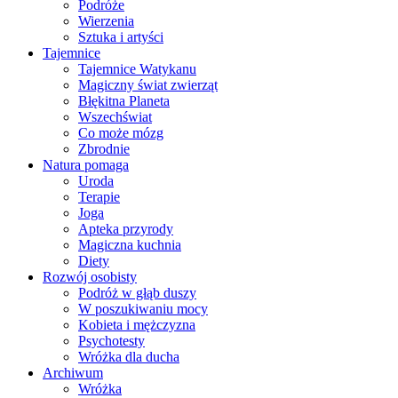
Podróże
Wierzenia
Sztuka i artyści
Tajemnice
Tajemnice Watykanu
Magiczny świat zwierząt
Błękitna Planeta
Wszechświat
Co może mózg
Zbrodnie
Natura pomaga
Uroda
Terapie
Joga
Apteka przyrody
Magiczna kuchnia
Diety
Rozwój osobisty
Podróż w głąb duszy
W poszukiwaniu mocy
Kobieta i mężczyzna
Psychotesty
Wróżka dla ducha
Archiwum
Wróżka