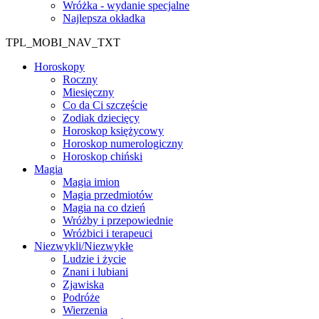
Wróżka - wydanie specjalne
Najlepsza okładka
TPL_MOBI_NAV_TXT
Horoskopy
Roczny
Miesięczny
Co da Ci szczęście
Zodiak dziecięcy
Horoskop księżycowy
Horoskop numerologiczny
Horoskop chiński
Magia
Magia imion
Magia przedmiotów
Magia na co dzień
Wróżby i przepowiednie
Wróżbici i terapeuci
Niezwykli/Niezwykłe
Ludzie i życie
Znani i lubiani
Zjawiska
Podróże
Wierzenia