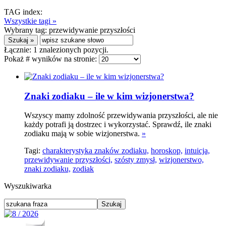
TAG index:
Wszystkie tagi »
Wybrany tag:
przewidywanie przyszłości
Łącznie:
1
znalezionych pozycji.
Pokaż # wyników na stronie:
Znaki zodiaku – ile w kim wizjonerstwa?
Wszyscy mamy zdolność przewidywania przyszłości, ale nie
każdy potrafi ją dostrzec i wykorzystać. Sprawdź, ile znaki
zodiaku mają w sobie wizjonerstwa.
»
Tagi:
charakterystyka znaków zodiaku,
horoskop,
intuicja,
przewidywanie przyszłości,
szósty zmysł,
wizjonerstwo,
znaki zodiaku,
zodiak
Wyszukiwarka