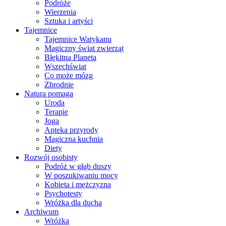
Podróże
Wierzenia
Sztuka i artyści
Tajemnice
Tajemnice Watykanu
Magiczny świat zwierząt
Błękitna Planeta
Wszechświat
Co może mózg
Zbrodnie
Natura pomaga
Uroda
Terapie
Joga
Apteka przyrody
Magiczna kuchnia
Diety
Rozwój osobisty
Podróż w głąb duszy
W poszukiwaniu mocy
Kobieta i mężczyzna
Psychotesty
Wróżka dla ducha
Archiwum
Wróżka