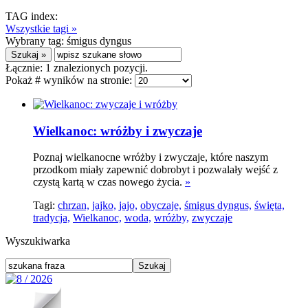
TAG index:
Wszystkie tagi »
Wybrany tag:
śmigus dyngus
Łącznie:
1
znalezionych pozycji.
Pokaż # wyników na stronie:
Wielkanoc: wróżby i zwyczaje
Poznaj wielkanocne wróżby i zwyczaje, które naszym
przodkom miały zapewnić dobrobyt i pozwalały wejść z
czystą kartą w czas nowego życia.
»
Tagi:
chrzan,
jajko,
jajo,
obyczaje,
śmigus dyngus,
święta,
tradycja,
Wielkanoc,
woda,
wróżby,
zwyczaje
Wyszukiwarka