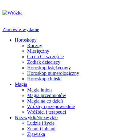
Zamów e-wydanie
Horoskopy
Roczny
Miesięczny
Co da Ci szczęście
Zodiak dziecięcy
Horoskop księżycowy
Horoskop numerologiczny
Horoskop chiński
Magia
Magia imion
Magia przedmiotów
Magia na co dzień
Wróżby i przepowiednie
Wróżbici i terapeuci
Niezwykli/Niezwykłe
Ludzie i życie
Znani i lubiani
Zjawiska