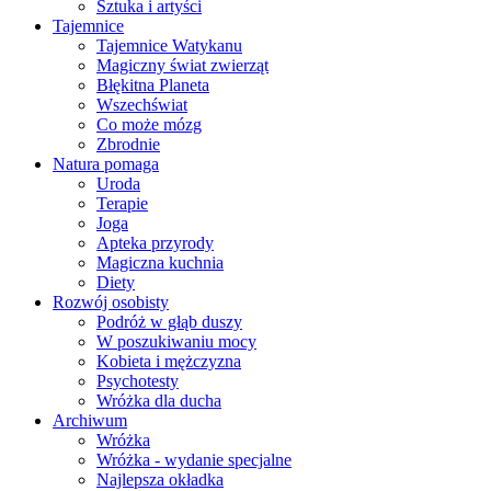
Sztuka i artyści
Tajemnice
Tajemnice Watykanu
Magiczny świat zwierząt
Błękitna Planeta
Wszechświat
Co może mózg
Zbrodnie
Natura pomaga
Uroda
Terapie
Joga
Apteka przyrody
Magiczna kuchnia
Diety
Rozwój osobisty
Podróż w głąb duszy
W poszukiwaniu mocy
Kobieta i mężczyzna
Psychotesty
Wróżka dla ducha
Archiwum
Wróżka
Wróżka - wydanie specjalne
Najlepsza okładka