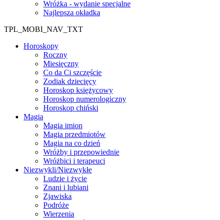
Wróżka - wydanie specjalne
Najlepsza okładka
TPL_MOBI_NAV_TXT
Horoskopy
Roczny
Miesięczny
Co da Ci szczęście
Zodiak dziecięcy
Horoskop księżycowy
Horoskop numerologiczny
Horoskop chiński
Magia
Magia imion
Magia przedmiotów
Magia na co dzień
Wróżby i przepowiednie
Wróżbici i terapeuci
Niezwykli/Niezwykłe
Ludzie i życie
Znani i lubiani
Zjawiska
Podróże
Wierzenia