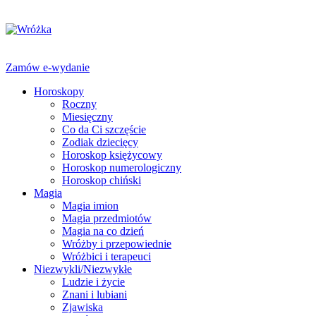
Zamów e-wydanie
Horoskopy
Roczny
Miesięczny
Co da Ci szczęście
Zodiak dziecięcy
Horoskop księżycowy
Horoskop numerologiczny
Horoskop chiński
Magia
Magia imion
Magia przedmiotów
Magia na co dzień
Wróżby i przepowiednie
Wróżbici i terapeuci
Niezwykli/Niezwykłe
Ludzie i życie
Znani i lubiani
Zjawiska