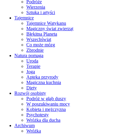
Podróże
Wierzenia
Sztuka i artyści
Tajemnice
Tajemnice Watykanu
Magiczny świat zwierząt
Błękitna Planeta
Wszechświat
Co może mózg
Zbrodnie
Natura pomaga
Uroda
Terapie
Joga
Apteka przyrody
Magiczna kuchnia
Diety
Rozwój osobisty
Podróż w głąb duszy
W poszukiwaniu mocy
Kobieta i mężczyzna
Psychotesty
Wróżka dla ducha
Archiwum
Wróżka