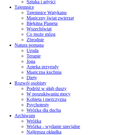
Sztuka i artyści
Tajemnice
Tajemnice Watykanu
Magiczny świat zwierząt
Błękitna Planeta
Wszechświat
Co może mózg
Zbrodnie
Natura pomaga
Uroda
Terapie
Joga
Apteka przyrody
Magiczna kuchnia
Diety
Rozwój osobisty
Podróż w głąb duszy
W poszukiwaniu mocy
Kobieta i mężczyzna
Psychotesty
Wróżka dla ducha
Archiwum
Wróżka
Wróżka - wydanie specjalne
Najlepsza okładka