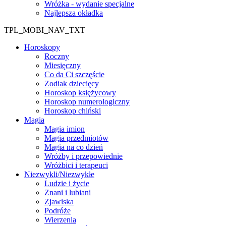
Wróżka - wydanie specjalne
Najlepsza okładka
TPL_MOBI_NAV_TXT
Horoskopy
Roczny
Miesięczny
Co da Ci szczęście
Zodiak dziecięcy
Horoskop księżycowy
Horoskop numerologiczny
Horoskop chiński
Magia
Magia imion
Magia przedmiotów
Magia na co dzień
Wróżby i przepowiednie
Wróżbici i terapeuci
Niezwykli/Niezwykłe
Ludzie i życie
Znani i lubiani
Zjawiska
Podróże
Wierzenia