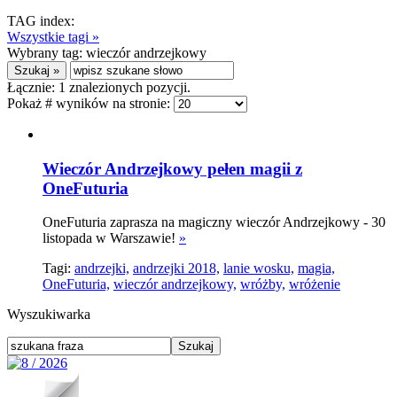
TAG index:
Wszystkie tagi »
Wybrany tag:
wieczór andrzejkowy
Łącznie:
1
znalezionych pozycji.
Pokaż # wyników na stronie:
Wieczór Andrzejkowy pełen magii z
OneFuturia
OneFuturia zaprasza na magiczny wieczór Andrzejkowy - 30
listopada w Warszawie!
»
Tagi:
andrzejki,
andrzejki 2018,
lanie wosku,
magia,
OneFuturia,
wieczór andrzejkowy,
wróżby,
wróżenie
Wyszukiwarka