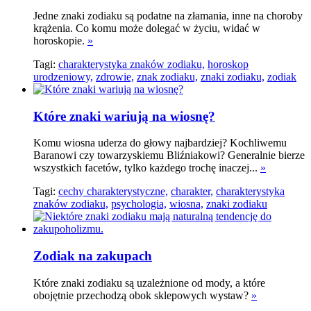
Jedne znaki zodiaku są podatne na złamania, inne na choroby
krążenia. Co komu może dolegać w życiu, widać w
horoskopie.
»
Tagi:
charakterystyka znaków zodiaku,
horoskop
urodzeniowy,
zdrowie,
znak zodiaku,
znaki zodiaku,
zodiak
Które znaki wariują na wiosnę?
Komu wiosna uderza do głowy najbardziej? Kochliwemu
Baranowi czy towarzyskiemu Bliźniakowi? Generalnie bierze
wszystkich facetów, tylko każdego trochę inaczej...
»
Tagi:
cechy charakterystyczne,
charakter,
charakterystyka
znaków zodiaku,
psychologia,
wiosna,
znaki zodiaku
Zodiak na zakupach
Które znaki zodiaku są uzależnione od mody, a które
obojętnie przechodzą obok sklepowych wystaw?
»