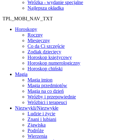
Wróżka - wydanie specjalne
Najlepsza okładka
TPL_MOBI_NAV_TXT
Horoskopy
Roczny
Miesięczny
Co da Ci szczęście
Zodiak dziecięcy
Horoskop księżycowy
Horoskop numerologiczny
Horoskop chiński
Magia
Magia imion
Magia przedmiotów
Magia na co dzień
Wróżby i przepowiednie
Wróżbici i terapeuci
Niezwykli/Niezwykłe
Ludzie i życie
Znani i lubiani
Zjawiska
Podróże
Wierzenia