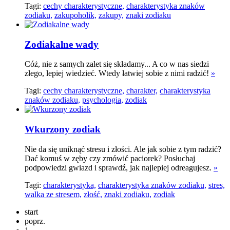
Tagi:
cechy charakterystyczne,
charakterystyka znaków
zodiaku,
zakupoholik,
zakupy,
znaki zodiaku
Zodiakalne wady
Cóż, nie z samych zalet się składamy... A co w nas siedzi
złego, lepiej wiedzieć. Wtedy łatwiej sobie z nimi radzić!
»
Tagi:
cechy charakterystyczne,
charakter,
charakterystyka
znaków zodiaku,
psychologia,
zodiak
Wkurzony zodiak
Nie da się uniknąć stresu i złości. Ale jak sobie z tym radzić?
Dać komuś w zęby czy zmówić paciorek? Posłuchaj
podpowiedzi gwiazd i sprawdź, jak najlepiej odreagujesz.
»
Tagi:
charakterystyka,
charakterystyka znaków zodiaku,
stres,
walka ze stresem,
złość,
znaki zodiaku,
zodiak
start
poprz.