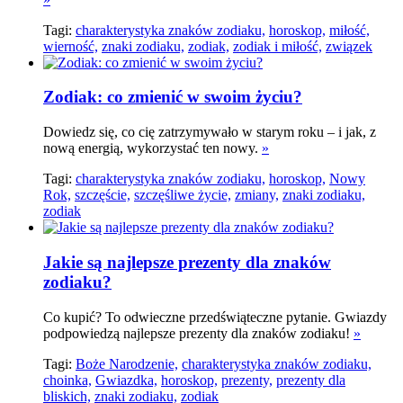
Tagi:
charakterystyka znaków zodiaku,
horoskop,
miłość,
wierność,
znaki zodiaku,
zodiak,
zodiak i miłość,
związek
Zodiak: co zmienić w swoim życiu?
Dowiedz się, co cię zatrzymywało w starym roku – i jak, z
nową energią, wykorzystać ten nowy.
»
Tagi:
charakterystyka znaków zodiaku,
horoskop,
Nowy
Rok,
szczęście,
szczęśliwe życie,
zmiany,
znaki zodiaku,
zodiak
Jakie są najlepsze prezenty dla znaków
zodiaku?
Co kupić? To odwieczne przedświąteczne pytanie. Gwiazdy
podpowiedzą najlepsze prezenty dla znaków zodiaku!
»
Tagi:
Boże Narodzenie,
charakterystyka znaków zodiaku,
choinka,
Gwiazdka,
horoskop,
prezenty,
prezenty dla
bliskich,
znaki zodiaku,
zodiak