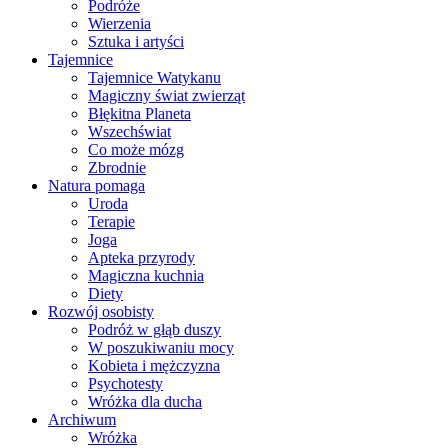
Podróże
Wierzenia
Sztuka i artyści
Tajemnice
Tajemnice Watykanu
Magiczny świat zwierząt
Błękitna Planeta
Wszechświat
Co może mózg
Zbrodnie
Natura pomaga
Uroda
Terapie
Joga
Apteka przyrody
Magiczna kuchnia
Diety
Rozwój osobisty
Podróż w głąb duszy
W poszukiwaniu mocy
Kobieta i mężczyzna
Psychotesty
Wróżka dla ducha
Archiwum
Wróżka