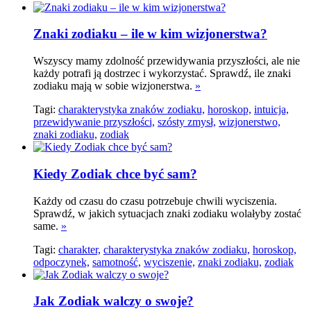
Znaki zodiaku – ile w kim wizjonerstwa?
Wszyscy mamy zdolność przewidywania przyszłości, ale nie
każdy potrafi ją dostrzec i wykorzystać. Sprawdź, ile znaki
zodiaku mają w sobie wizjonerstwa.
»
Tagi:
charakterystyka znaków zodiaku,
horoskop,
intuicja,
przewidywanie przyszłości,
szósty zmysł,
wizjonerstwo,
znaki zodiaku,
zodiak
Kiedy Zodiak chce być ­­sam?
Każdy od czasu do czasu potrzebuje chwili wyciszenia.
Sprawdź, w jakich sytuacjach znaki zodiaku wolałyby zostać
same.
»
Tagi:
charakter,
charakterystyka znaków zodiaku,
horoskop,
odpoczynek,
samotność,
wyciszenie,
znaki zodiaku,
zodiak
Jak Zodiak walczy o swoje?