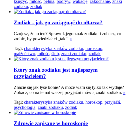
księżyc,
miłość,
pełnia,
podryw,
wakacje,
zakochanie,
znaki
zodiaku,
zodiak
Zodiak - jak go zaciągnąć do ołtarza?
Czujesz, że to ten? Sprawdź jego znak zodiaku i zobacz, co
zrobić, by powiedział ci „tak”.
»
Tagi:
charakterystyka znaków zodiaku,
horoskop,
małżeństwo,
miłość,
ślub,
znaki zodiaku,
zodiak
Który znak zodiaku jest najlepszym
przyjacielem?
Znacie się jak łyse konie? A może wam się tylko tak wydaje?
Zobacz, co na temat waszej przyjaźni mówią znaki zodiaku.
»
Tagi:
charakterystyka znaków zodiaku,
horoskop,
przyjaźń,
psychologia,
znaki zodiaku,
zodiak
Zdrowie zapisane w horoskopie