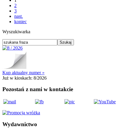
1
2
3
nast.
koniec
Wyszukiwarka
Kup aktualny numer »
Już w kioskach:
8/2026
Pozostań z nami w kontakcie
Wydawnictwo