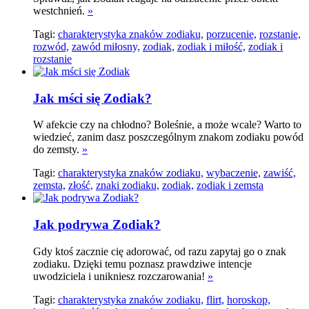
westchnień.
»
Tagi:
charakterystyka znaków zodiaku,
porzucenie,
rozstanie,
rozwód,
zawód miłosny,
zodiak,
zodiak i miłość,
zodiak i
rozstanie
Jak mści się Zodiak?
W afekcie czy na chłodno? Boleśnie, a może wcale? Warto to
wiedzieć, zanim dasz poszczególnym znakom zodiaku powód
do zemsty.
»
Tagi:
charakterystyka znaków zodiaku,
wybaczenie,
zawiść,
zemsta,
złość,
znaki zodiaku,
zodiak,
zodiak i zemsta
Jak podrywa Zodiak?
Gdy ktoś zacznie cię adorować, od razu zapytaj go o znak
zodiaku. Dzięki temu poznasz prawdziwe intencje
uwodziciela i unikniesz rozczarowania!
»
Tagi:
charakterystyka znaków zodiaku,
flirt,
horoskop,