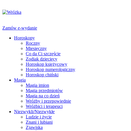
Zamów e-wydanie
Horoskopy
Roczny
Miesięczny
Co da Ci szczęście
Zodiak dziecięcy
Horoskop księżycowy
Horoskop numerologiczny
Horoskop chiński
Magia
Magia imion
Magia przedmiotów
Magia na co dzień
Wróżby i przepowiednie
Wróżbici i terapeuci
Niezwykli/Niezwykłe
Ludzie i życie
Znani i lubiani
Zjawiska