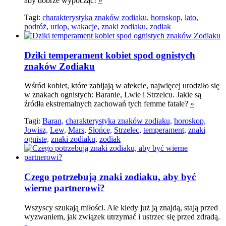
aby dobrze wypocząć!
»
Tagi:
charakterystyka znaków zodiaku,
horoskop,
lato,
podróż,
urlop,
wakacje,
znaki zodiaku,
zodiak
Dziki temperament kobiet spod ognistych
znaków Zodiaku
Wśród kobiet, które zabijają w afekcie, najwięcej urodziło się
w znakach ognistych: Baranie, Lwie i Strzelcu. Jakie są
źródła ekstremalnych zachowań tych femme fatale?
»
Tagi:
Baran,
charakterystyka znaków zodiaku,
horoskop,
Jowisz,
Lew,
Mars,
Słońce,
Strzelec,
temperament,
znaki
ogniste,
znaki zodiaku,
zodiak
Czego potrzebują znaki zodiaku, aby być
wierne partnerowi?
Wszyscy szukają miłości. Ale kiedy już ją znajdą, stają przed
wyzwaniem, jak związek utrzymać i ustrzec się przed zdradą.
»