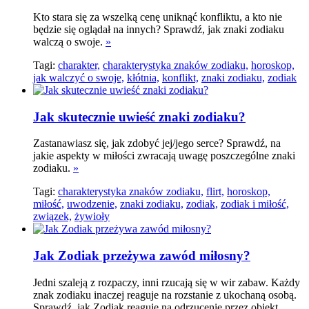
Kto stara się za wszelką cenę uniknąć konfliktu, a kto nie
będzie się oglądał na innych? Sprawdź, jak znaki zodiaku
walczą o swoje.
»
Tagi:
charakter,
charakterystyka znaków zodiaku,
horoskop,
jak walczyć o swoje,
kłótnia,
konflikt,
znaki zodiaku,
zodiak
Jak skutecznie uwieść znaki zodiaku?
Zastanawiasz się, jak zdobyć jej/jego serce? Sprawdź, na
jakie aspekty w miłości zwracają uwagę poszczególne znaki
zodiaku.
»
Tagi:
charakterystyka znaków zodiaku,
flirt,
horoskop,
miłość,
uwodzenie,
znaki zodiaku,
zodiak,
zodiak i miłość,
związek,
żywioły
Jak Zodiak przeżywa zawód miłosny?
Jedni szaleją z rozpaczy, inni rzucają się w wir zabaw. Każdy
znak zodiaku inaczej reaguje na rozstanie z ukochaną osobą.
Sprawdź, jak Zodiak reaguje na odrzucenie przez obiekt