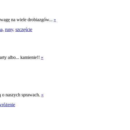
uwagę na wiele drobiazgów...
»
na,
runy,
szczęście
rty albo... kamienie!!
»
ą o naszych sprawach.
»
wróżenie