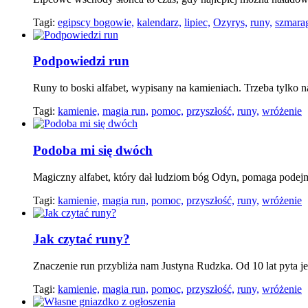
Tagi:
egipscy bogowie,
kalendarz,
lipiec,
Ozyrys,
runy,
szmara
Podpowiedzi run
Runy to boski alfabet, wypisany na kamieniach. Trzeba tylko 
Tagi:
kamienie,
magia run,
pomoc,
przyszłość,
runy,
wróżenie
Podoba mi się dwóch
Magiczny alfabet, który dał ludziom bóg Odyn, pomaga podej
Tagi:
kamienie,
magia run,
pomoc,
przyszłość,
runy,
wróżenie
Jak czytać runy?
Znaczenie run przybliża nam Justyna Rudzka. Od 10 lat pyta je 
Tagi:
kamienie,
magia run,
pomoc,
przyszłość,
runy,
wróżenie