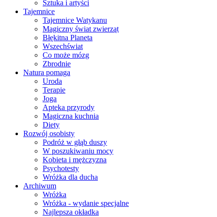
Sztuka i artyści
Tajemnice
Tajemnice Watykanu
Magiczny świat zwierząt
Błękitna Planeta
Wszechświat
Co może mózg
Zbrodnie
Natura pomaga
Uroda
Terapie
Joga
Apteka przyrody
Magiczna kuchnia
Diety
Rozwój osobisty
Podróż w głąb duszy
W poszukiwaniu mocy
Kobieta i mężczyzna
Psychotesty
Wróżka dla ducha
Archiwum
Wróżka
Wróżka - wydanie specjalne
Najlepsza okładka