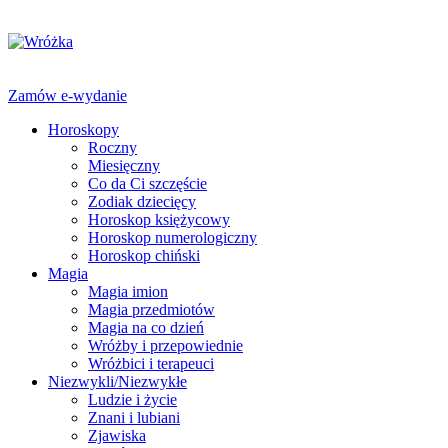
Zamów e-wydanie
Horoskopy
Roczny
Miesięczny
Co da Ci szczęście
Zodiak dziecięcy
Horoskop księżycowy
Horoskop numerologiczny
Horoskop chiński
Magia
Magia imion
Magia przedmiotów
Magia na co dzień
Wróżby i przepowiednie
Wróżbici i terapeuci
Niezwykli/Niezwykłe
Ludzie i życie
Znani i lubiani
Zjawiska