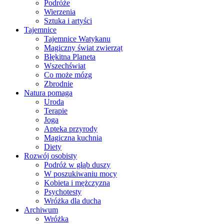
Podróże
Wierzenia
Sztuka i artyści
Tajemnice
Tajemnice Watykanu
Magiczny świat zwierząt
Błękitna Planeta
Wszechświat
Co może mózg
Zbrodnie
Natura pomaga
Uroda
Terapie
Joga
Apteka przyrody
Magiczna kuchnia
Diety
Rozwój osobisty
Podróż w głąb duszy
W poszukiwaniu mocy
Kobieta i mężczyzna
Psychotesty
Wróżka dla ducha
Archiwum
Wróżka