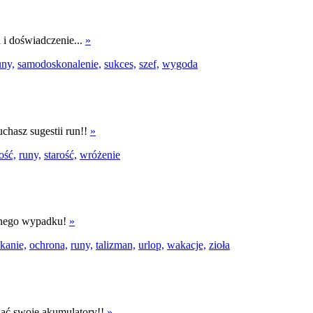
 i doświadczenie...
»
uny,
samodoskonalenie,
sukces,
szef,
wygoda
uchasz sugestii run!!
»
ość,
runy,
starość,
wróżenie
adnego wypadku!
»
kanie,
ochrona,
runy,
talizman,
urlop,
wakacje,
zioła
wać swoje akumulatory!!
»