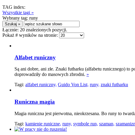
TAG index:
Wszystkie tagi »
Wybrany tag:
runy
Łącznie:
20
znalezionych pozycji.
Pokaż # wyników na stronie:
Alfabet runiczny
Są ani dobre, ani złe. Znaki futharku (alfabetu runicznego) to 
doprowadziły do masowych zbrodni.
»
Tagi:
alfabet runiczny,
Guido Von List,
runy,
znaki futharku
Runiczna magia
Magia runiczna jest pierwotna, nieokrzesana. Bo runy to twarda 
Tagi:
kamienie runiczne,
runy,
symbole run,
szaman,
szamaniz