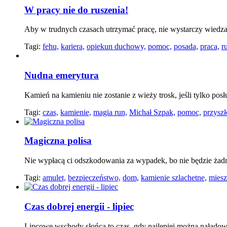
W pracy nie do ruszenia!
Aby w trudnych czasach utrzymać pracę, nie wystarczy wiedza
Tagi:
fehu,
kariera,
opiekun duchowy,
pomoc,
posada,
praca,
r
Nudna emerytura
Kamień na kamieniu nie zostanie z wieży trosk, jeśli tylko posł
Tagi:
czas,
kamienie,
magia run,
Michał Szpak,
pomoc,
przyszł
Magiczna polisa
Nie wypłacą ci odszkodowania za wypadek, bo nie będzie ż
Tagi:
amulet,
bezpieczeństwo,
dom,
kamienie szlachetne,
miesz
Czas dobrej energii - lipiec
Lipcowe wschody słońca to czas, gdy najlepiej można nałado