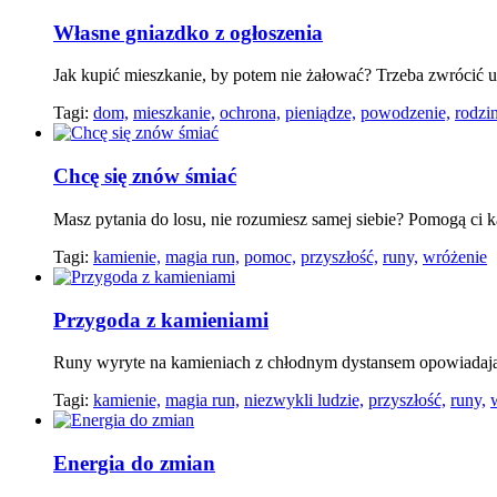
Własne gniazdko z ogłoszenia
Jak kupić mieszkanie, by potem nie żałować? Trzeba zwrócić 
Tagi:
dom,
mieszkanie,
ochrona,
pieniądze,
powodzenie,
rodzi
Chcę się znów śmiać
Masz pytania do losu, nie rozumiesz samej siebie? Pomogą ci ka
Tagi:
kamienie,
magia run,
pomoc,
przyszłość,
runy,
wróżenie
Przygoda z kamieniami
Runy wyryte na kamieniach z chłodnym dystansem opowiadaj
Tagi:
kamienie,
magia run,
niezwykli ludzie,
przyszłość,
runy,
Energia do zmian