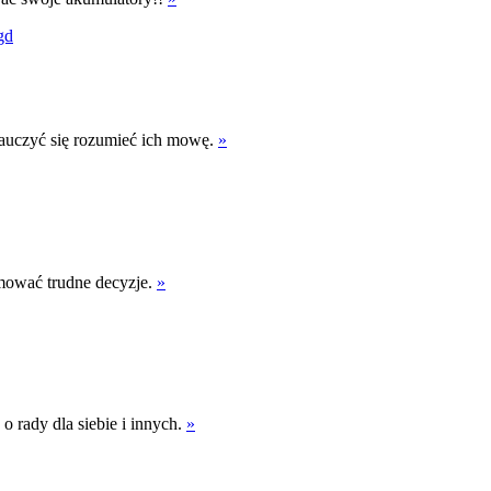
gd
nauczyć się rozumieć ich mowę.
»
mować trudne decyzje.
»
o rady dla siebie i innych.
»