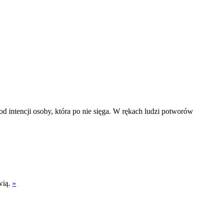
y od intencji osoby, która po nie sięga. W rękach ludzi potworów
wią.
»