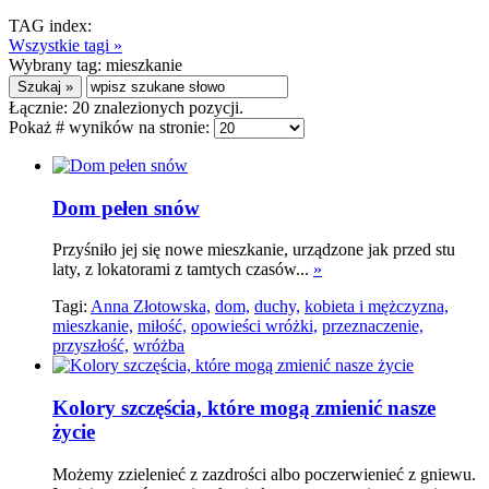
TAG index:
Wszystkie tagi »
Wybrany tag:
mieszkanie
Łącznie:
20
znalezionych pozycji.
Pokaż # wyników na stronie:
Dom pełen snów
Przyśniło jej się nowe mieszkanie, urządzone jak przed stu
laty, z lokatorami z tamtych czasów...
»
Tagi:
Anna Złotowska,
dom,
duchy,
kobieta i mężczyzna,
mieszkanie,
miłość,
opowieści wróżki,
przeznaczenie,
przyszłość,
wróżba
Kolory szczęścia, które mogą zmienić nasze
życie
Możemy zzielenieć z zazdrości albo poczerwienieć z gniewu.