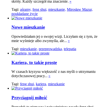
skróty. Każdy szczegół ma znaczenie.
»
Tagi:
aśramy,
feng shui,
mieszkanie,
Mirosław Mazur,
poukładane życie
Nowe mieszkanie
Opowiedziałam jej o swojej wizji. Liczyłam się z tym, że
mnie wyśmieje albo zwymyśla, ale...
»
Tagi:
mieszkanie,
przeprowadzka,
telepatia
Kariera, to takie proste
W czasach kryzysu większość z nas myśli o utrzymaniu
dotychczasowej pracy...
»
Tagi:
feng shui,
kariera,
mieszkanie
Przyciągnij miłość
Porządek to pierwsza i najważniejsza zasada feng shui.