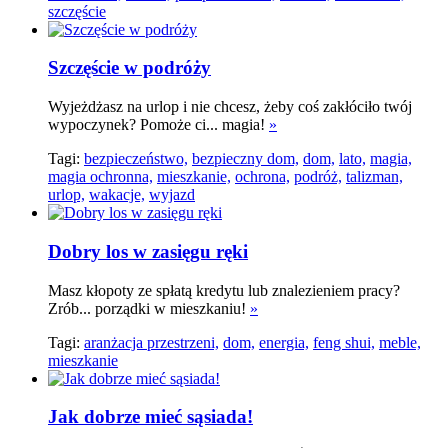
szczęście
Szczęście w podróży
Wyjeżdżasz na urlop i nie chcesz, żeby coś zakłóciło twój
wypoczynek? Pomoże ci... magia!
»
Tagi:
bezpieczeństwo,
bezpieczny dom,
dom,
lato,
magia,
magia ochronna,
mieszkanie,
ochrona,
podróż,
talizman,
urlop,
wakacje,
wyjazd
Dobry los w zasięgu ręki
Masz kłopoty ze spłatą kredytu lub znalezieniem pracy?
Zrób... porządki w mieszkaniu!
»
Tagi:
aranżacja przestrzeni,
dom,
energia,
feng shui,
meble,
mieszkanie
Jak dobrze mieć sąsiada!