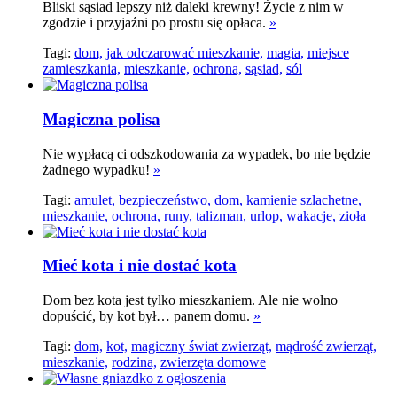
Bliski sąsiad lepszy niż daleki krewny! Życie z nim w
zgodzie i przyjaźni po prostu się opłaca.
»
Tagi:
dom,
jak odczarować mieszkanie,
magia,
miejsce
zamieszkania,
mieszkanie,
ochrona,
sąsiad,
sól
Magiczna polisa
Nie wypłacą ci odszkodowania za wypadek, bo nie będzie
żadnego wypadku!
»
Tagi:
amulet,
bezpieczeństwo,
dom,
kamienie szlachetne,
mieszkanie,
ochrona,
runy,
talizman,
urlop,
wakacje,
zioła
Mieć kota i nie dostać kota
Dom bez kota jest tylko mieszkaniem. Ale nie wolno
dopuścić, by kot był… panem domu.
»
Tagi:
dom,
kot,
magiczny świat zwierząt,
mądrość zwierząt,
mieszkanie,
rodzina,
zwierzęta domowe