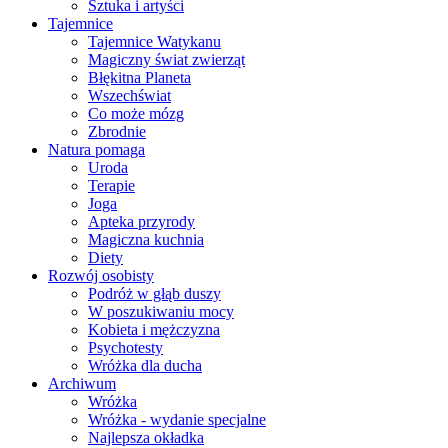
Sztuka i artyści
Tajemnice
Tajemnice Watykanu
Magiczny świat zwierząt
Błękitna Planeta
Wszechświat
Co może mózg
Zbrodnie
Natura pomaga
Uroda
Terapie
Joga
Apteka przyrody
Magiczna kuchnia
Diety
Rozwój osobisty
Podróż w głąb duszy
W poszukiwaniu mocy
Kobieta i mężczyzna
Psychotesty
Wróżka dla ducha
Archiwum
Wróżka
Wróżka - wydanie specjalne
Najlepsza okładka