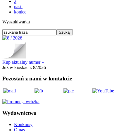
2
nast.
koniec
Wyszukiwarka
Kup aktualny numer »
Już w kioskach:
8/2026
Pozostań z nami w kontakcie
Wydawnictwo
Konkursy
O nas