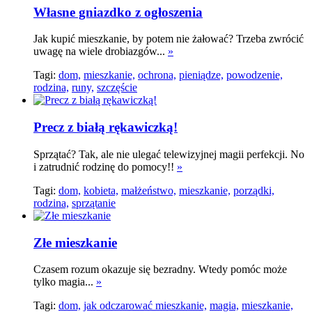
Własne gniazdko z ogłoszenia
Jak kupić mieszkanie, by potem nie żałować? Trzeba zwrócić
uwagę na wiele drobiazgów...
»
Tagi:
dom,
mieszkanie,
ochrona,
pieniądze,
powodzenie,
rodzina,
runy,
szczęście
Precz z białą rękawiczką!
Sprzątać? Tak, ale nie ulegać telewizyjnej magii perfekcji. No
i zatrudnić rodzinę do pomocy!!
»
Tagi:
dom,
kobieta,
małżeństwo,
mieszkanie,
porządki,
rodzina,
sprzątanie
Złe mieszkanie
Czasem rozum okazuje się bezradny. Wtedy pomóc może
tylko magia...
»
Tagi:
dom,
jak odczarować mieszkanie,
magia,
mieszkanie,