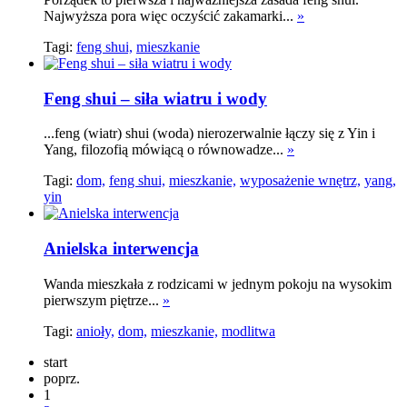
Najwyższa pora więc oczyścić zakamarki...
»
Tagi:
feng shui,
mieszkanie
Feng shui – siła wiatru i wody
...feng (wiatr) shui (woda) nierozerwalnie łączy się z Yin i
Yang, filozofią mówiącą o równowadze...
»
Tagi:
dom,
feng shui,
mieszkanie,
wyposażenie wnętrz,
yang,
yin
Anielska interwencja
Wanda mieszkała z rodzicami w jednym pokoju na wysokim
pierwszym piętrze...
»
Tagi:
anioły,
dom,
mieszkanie,
modlitwa
start
poprz.
1