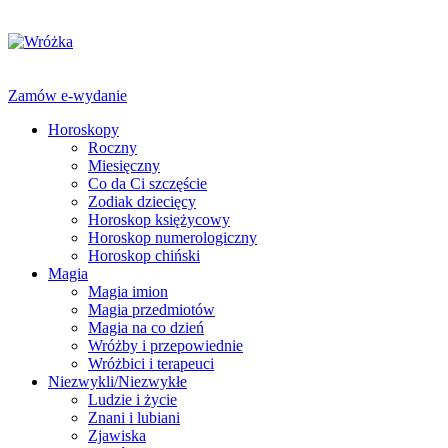
Zamów e-wydanie
Horoskopy
Roczny
Miesięczny
Co da Ci szczęście
Zodiak dziecięcy
Horoskop księżycowy
Horoskop numerologiczny
Horoskop chiński
Magia
Magia imion
Magia przedmiotów
Magia na co dzień
Wróżby i przepowiednie
Wróżbici i terapeuci
Niezwykli/Niezwykłe
Ludzie i życie
Znani i lubiani
Zjawiska