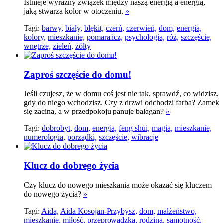
Istnieje wyraźny związek między naszą energią a energią,
jaką stwarza kolor w otoczeniu.
»
Tagi:
barwy,
biały,
błękit,
czerń,
czerwień,
dom,
energia,
kolory,
mieszkanie,
pomarańcz,
psychologia,
róż,
szczęście,
wnętrze,
zieleń,
żółty
Zaproś szczęście do domu!
Jeśli czujesz, że w domu coś jest nie tak, sprawdź, co widzisz,
gdy do niego wchodzisz. Czy z drzwi odchodzi farba? Zamek
się zacina, a w przedpokoju panuje bałagan?
»
Tagi:
dobrobyt,
dom,
energia,
feng shui,
magia,
mieszkanie,
numerologia,
porządki,
szczęście,
wibracje
Klucz do dobrego życia
Czy klucz do nowego mieszkania może okazać się kluczem
do nowego życia?
»
Tagi:
Aida,
Aida Kosojan-Przybysz,
dom,
małżeństwo,
mieszkanie,
miłość,
przeprowadzka,
rodzina,
samotność,