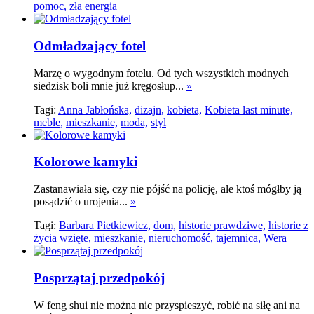
pomoc,
zła energia
Odmładzający fotel
Marzę o wygodnym fotelu. Od tych wszystkich modnych
siedzisk boli mnie już kręgosłup...
»
Tagi:
Anna Jabłońska,
dizajn,
kobieta,
Kobieta last minute,
meble,
mieszkanie,
moda,
styl
Kolorowe kamyki
Zastanawiała się, czy nie pójść na policję, ale ktoś mógłby ją
posądzić o urojenia...
»
Tagi:
Barbara Pietkiewicz,
dom,
historie prawdziwe,
historie z
życia wzięte,
mieszkanie,
nieruchomość,
tajemnica,
Wera
Posprzątaj przedpokój
W feng shui nie można nic przyspieszyć, robić na siłę ani na