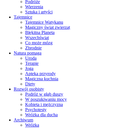
Podróże
Wierzenia
Sztuka i artyści
Tajemnice
Tajemnice Watykanu
Magiczny świat zwierząt
Błękitna Planeta
Wszechświat
Co może mózg
Zbrodnie
Natura pomaga
Uroda
Terapie
Joga
Apteka przyrody
Magiczna kuchnia
Diety
Rozwój osobisty
Podróż w głąb duszy
W poszukiwaniu mocy
Kobieta i mężczyzna
Psychotesty
Wróżka dla ducha
Archiwum
Wróżka