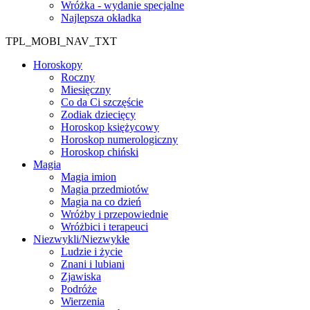
Wróżka - wydanie specjalne
Najlepsza okładka
TPL_MOBI_NAV_TXT
Horoskopy
Roczny
Miesięczny
Co da Ci szczęście
Zodiak dziecięcy
Horoskop księżycowy
Horoskop numerologiczny
Horoskop chiński
Magia
Magia imion
Magia przedmiotów
Magia na co dzień
Wróżby i przepowiednie
Wróżbici i terapeuci
Niezwykli/Niezwykłe
Ludzie i życie
Znani i lubiani
Zjawiska
Podróże
Wierzenia