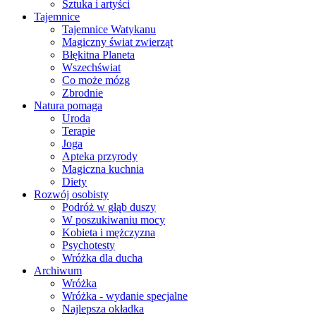
Sztuka i artyści
Tajemnice
Tajemnice Watykanu
Magiczny świat zwierząt
Błękitna Planeta
Wszechświat
Co może mózg
Zbrodnie
Natura pomaga
Uroda
Terapie
Joga
Apteka przyrody
Magiczna kuchnia
Diety
Rozwój osobisty
Podróż w głąb duszy
W poszukiwaniu mocy
Kobieta i mężczyzna
Psychotesty
Wróżka dla ducha
Archiwum
Wróżka
Wróżka - wydanie specjalne
Najlepsza okładka