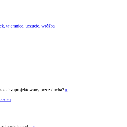
ek,
tajemnice,
uczucie,
wróżba
 został zaprojektowany przez ducha?
»
asdeu
 zdarzył się cud...
»