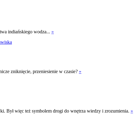
ątwa indiańskiego wodza...
»
awiska
nicze zniknięcie, przeniesienie w czasie?
»
. Był więc też symbolem drogi do wnętrza wiedzy i zrozumienia.
»