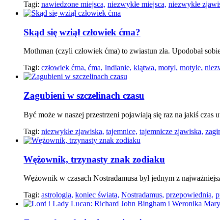
Tagi:
nawiedzone miejsca,
niezwykłe miejsca,
niezwykłe zjawi
Skąd się wziął człowiek ćma?
Mothman (czyli człowiek ćma) to zwiastun zła. Upodobał sobie 
Tagi:
człowiek ćma,
ćma,
Indianie,
klątwa,
motyl,
motyle,
niez
Zagubieni w szczelinach czasu
Być może w naszej przestrzeni pojawiają się raz na jakiś czas 
Tagi:
niezwykłe zjawiska,
tajemnice,
tajemnicze zjawiska,
zagi
Wężownik, trzynasty znak zodiaku
Wężownik w czasach Nostradamusa był jednym z najważniejszy
Tagi:
astrologia,
koniec świata,
Nostradamus,
przepowiednia,
p