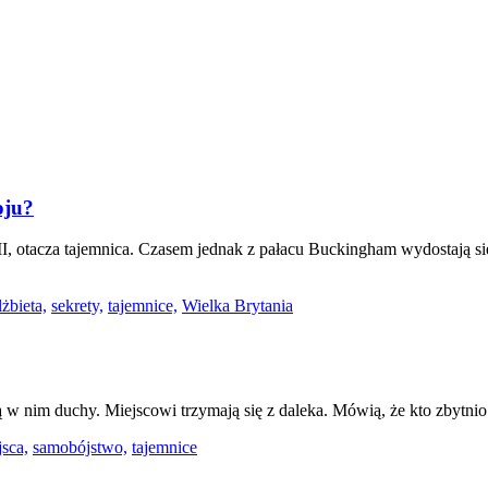
oju?
I, otacza tajemnica. Czasem jednak z pałacu Buckingham wydostają się
żbieta,
sekrety,
tajemnice,
Wielka Brytania
w nim duchy. Miejscowi trzymają się z daleka. Mówią, że kto zbytnio z
sca,
samobójstwo,
tajemnice