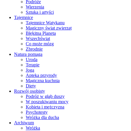
Podróże
Wierzenia
Sztuka i artyści
Tajemnice
Tajemnice Watykanu
Magiczny świat zwierząt
Błękitna Planeta
Wszechświat
Co może mózg
Zbrodnie
Natura pomaga
Uroda
Terapie
Joga
Apteka przyrody
Magiczna kuchnia
Diety
Rozwój osobisty
Podróż w głąb duszy
W poszukiwaniu mocy
Kobieta i mężczyzna
Psychotesty
Wróżka dla ducha
Archiwum
Wróżka