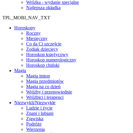
Wróżka - wydanie specjalne
Najlepsza okładka
TPL_MOBI_NAV_TXT
Horoskopy
Roczny
Miesięczny
Co da Ci szczęście
Zodiak dziecięcy
Horoskop księżycowy
Horoskop numerologiczny
Horoskop chiński
Magia
Magia imion
Magia przedmiotów
Magia na co dzień
Wróżby i przepowiednie
Wróżbici i terapeuci
Niezwykli/Niezwykłe
Ludzie i życie
Znani i lubiani
Zjawiska
Podróże
Wierzenia