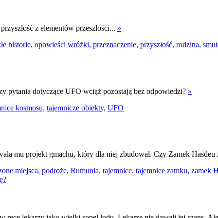
rzyszłość z elementów przeszłości...
»
e historie,
opowieści wróżki,
przeznaczenie,
przyszłość,
rodzina,
smut
 Czy pytania dotyczące UFO wciąż pozostają bez odpowiedzi?
»
mnice kosmosu,
tajemnicze obiekty,
UFO
owała mu projekt gmachu, który dla niej zbudował. Czy Zamek Hasdeu
one miejsca,
podroże,
Rumunia,
tajemnice,
tajemnice zamku,
zamek H
ręce lekarzy jako wielki sopel lodu. Lekarze nie dawali jej szans. Ale