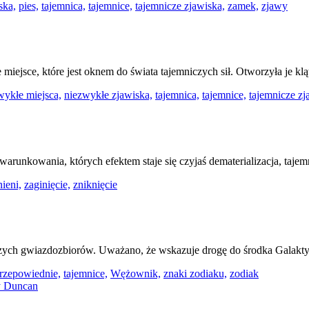
ska,
pies,
tajemnica,
tajemnice,
tajemnicze zjawiska,
zamek,
zjawy
miejsce, które jest oknem do świata tajemniczych sił. Otworzyła je kl
wykłe miejsca,
niezwykłe zjawiska,
tajemnica,
tajemnice,
tajemnicze zj
uwarunkowania, których efektem staje się czyjaś dematerializacja, tajem
nieni,
zaginięcie,
zniknięcie
ch gwiazdozbiorów. Uważano, że wskazuje drogę do środka Galaktyki
rzepowiednie,
tajemnice,
Wężownik,
znaki zodiaku,
zodiak