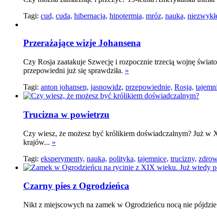
Tagi:
cud,
cuda,
hibernacja,
hipotermia,
mróz,
nauka,
niezwykłe
Przerażające wizje Johansena
Czy Rosja zaatakuje Szwecję i rozpocznie trzecią wojnę świat
przepowiedni już się sprawdziła.
»
Tagi:
anton johansen,
jasnowidz,
przepowiednie,
Rosja,
tajemn
Trucizna w powietrzu
Czy wiesz, że możesz być królikiem doświadczalnym? Już w 
krajów...
»
Tagi:
eksperymenty,
nauka,
polityka,
tajemnice,
trucizny,
zdrow
Czarny pies z Ogrodzieńca
Nikt z miejscowych na zamek w Ogrodzieńcu nocą nie pójdzi