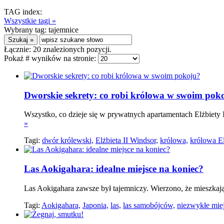
TAG index:
Wszystkie tagi »
Wybrany tag:
tajemnice
Łącznie:
20
znalezionych pozycji.
Pokaż # wyników na stronie:
Dworskie sekrety: co robi królowa w swoim pok
Wszystko, co dzieje się w prywatnych apartamentach Elżbiety I
»
Tagi:
dwór królewski,
Elżbieta II Windsor,
królowa,
królowa El
Las Aokigahara: idealne miejsce na koniec?
Las Aokigahara zawsze był tajemniczy. Wierzono, że mieszkają 
Tagi:
Aokigahara,
Japonia,
las,
las samobójców,
niezwykłe miej