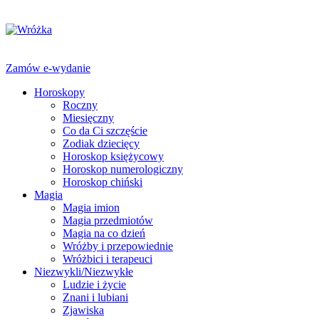
Zamów e-wydanie
Horoskopy
Roczny
Miesięczny
Co da Ci szczęście
Zodiak dziecięcy
Horoskop księżycowy
Horoskop numerologiczny
Horoskop chiński
Magia
Magia imion
Magia przedmiotów
Magia na co dzień
Wróżby i przepowiednie
Wróżbici i terapeuci
Niezwykli/Niezwykłe
Ludzie i życie
Znani i lubiani
Zjawiska