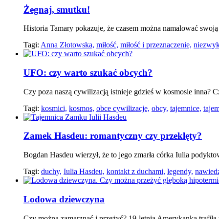
Żegnaj, smutku!
Historia Tamary pokazuje, że czasem można namalować swoją p
Tagi:
Anna Złotowska,
miłość,
miłość i przeznaczenie,
niezwykł
UFO: czy warto szukać obcych?
Czy poza naszą cywilizacją istnieje gdzieś w kosmosie inna?
Tagi:
kosmici,
kosmos,
obce cywilizacje,
obcy,
tajemnice,
taje
Zamek Hasdeu: romantyczny czy przeklęty?
Bogdan Hasdeu wierzył, że to jego zmarła córka Iulia podykt
Tagi:
duchy,
Iulia Hasdeu,
kontakt z duchami,
legendy,
nawiedz
Lodowa dziewczyna
Czy można zamarznąć i przeżyć? 19-letnia Amerykanka trafiła w 