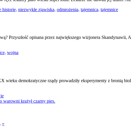
 historie,
niezwykłe zjawiska,
odmrożenia,
tajemnica,
tajemnice
ową? Przyszłość opisana przez największego wizjonera Skandynawii, An
ice,
wojna
XX wieku demokratyczne rządy prowadziły eksperymenty z bronią bio
ie
e.
»