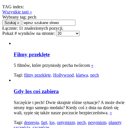
TAG index:
Wszystkie tagi »
Wybrany tag:
pech
Łącznie:
11
znalezionych pozycji.
Pokaż # wyników na stronie:
Filmy przeklęte
5 filmów, które przyniosły pecha twórcom
»
Tagi:
filmy przeklęte,
Hollywood,
klątwa,
pech
Gdy los coś zabiera
Szczęście i pech! Dwie skrajnie różne sytuacje? A może dwie
strony tego samego medalu? Kiedy coś z dnia na dzień się
wali, sypie się także nasze poczucie bezpieczeństwa.
»
Tagi:
depresja,
fart,
los,
optymizm,
pech,
pesymizm,
planety
szczęścia,
szczęście