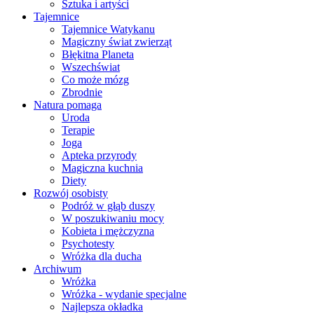
Sztuka i artyści
Tajemnice
Tajemnice Watykanu
Magiczny świat zwierząt
Błękitna Planeta
Wszechświat
Co może mózg
Zbrodnie
Natura pomaga
Uroda
Terapie
Joga
Apteka przyrody
Magiczna kuchnia
Diety
Rozwój osobisty
Podróż w głąb duszy
W poszukiwaniu mocy
Kobieta i mężczyzna
Psychotesty
Wróżka dla ducha
Archiwum
Wróżka
Wróżka - wydanie specjalne
Najlepsza okładka