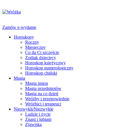
Zamów e-wydanie
Horoskopy
Roczny
Miesięczny
Co da Ci szczęście
Zodiak dziecięcy
Horoskop księżycowy
Horoskop numerologiczny
Horoskop chiński
Magia
Magia imion
Magia przedmiotów
Magia na co dzień
Wróżby i przepowiednie
Wróżbici i terapeuci
Niezwykli/Niezwykłe
Ludzie i życie
Znani i lubiani
Zjawiska