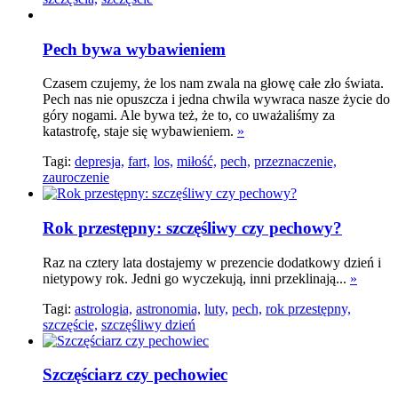
Pech bywa wybawieniem
Czasem czujemy, że los nam zwala na głowę całe zło świata.
Pech nas nie opuszcza i jedna chwila wywraca nasze życie do
góry nogami. Ale bywa też, że to, co uważaliśmy za
katastrofę, staje się wybawieniem.
»
Tagi:
depresja,
fart,
los,
miłość,
pech,
przeznaczenie,
zauroczenie
Rok przestępny: szczęśliwy czy pechowy?
Raz na cztery lata dostajemy w prezencie dodatkowy dzień i
nietypowy rok. Jedni go wyczekują, inni przeklinają...
»
Tagi:
astrologia,
astronomia,
luty,
pech,
rok przestępny,
szczęście,
szczęśliwy dzień
Szczęściarz czy pechowiec