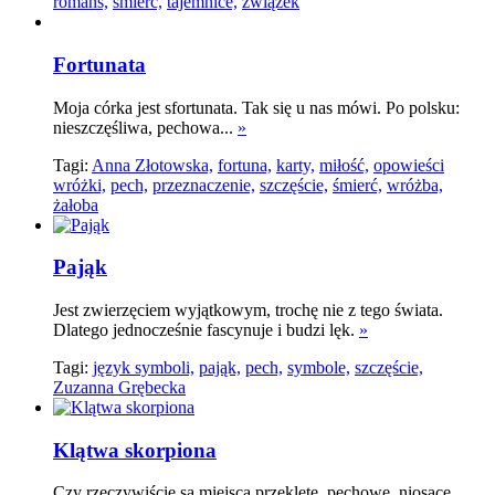
romans,
śmierć,
tajemnice,
związek
Fortunata
Moja córka jest sfortunata. Tak się u nas mówi. Po polsku:
nieszczęśliwa, pechowa...
»
Tagi:
Anna Złotowska,
fortuna,
karty,
miłość,
opowieści
wróżki,
pech,
przeznaczenie,
szczęście,
śmierć,
wróżba,
żałoba
Pająk
Jest zwierzęciem wyjątkowym, trochę nie z tego świata.
Dlatego jednocześnie fascynuje i budzi lęk.
»
Tagi:
język symboli,
pająk,
pech,
symbole,
szczęście,
Zuzanna Grębecka
Klątwa skorpiona
Czy rzeczywiście są miejsca przeklęte, pechowe, niosące