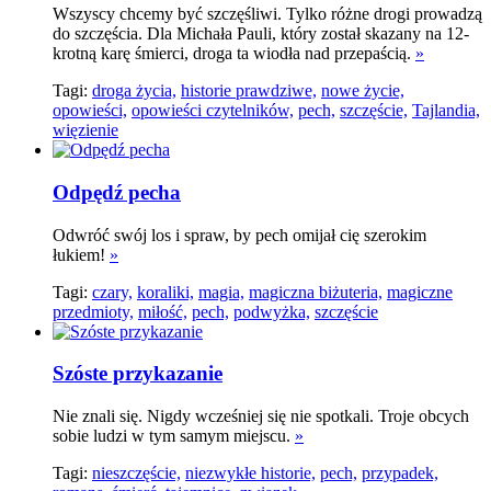
Wszyscy chcemy być szczęśliwi. Tylko różne drogi prowadzą
do szczęścia. Dla Michała Pauli, który został skazany na 12-
krotną karę śmierci, droga ta wiodła nad przepaścią.
»
Tagi:
droga życia,
historie prawdziwe,
nowe życie,
opowieści,
opowieści czytelników,
pech,
szczęście,
Tajlandia,
więzienie
Odpędź pecha
Odwróć swój los i spraw, by pech omijał cię szerokim
łukiem!
»
Tagi:
czary,
koraliki,
magia,
magiczna biżuteria,
magiczne
przedmioty,
miłość,
pech,
podwyżka,
szczęście
Szóste przykazanie
Nie znali się. Nigdy wcześniej się nie spotkali. Troje obcych
sobie ludzi w tym samym miejscu.
»
Tagi:
nieszczęście,
niezwykłe historie,
pech,
przypadek,