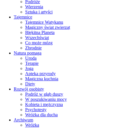
Podróże
Wierzenia
Sztuka i artyści
Tajemnice
Tajemnice Watykanu
Magiczny świat zwierząt
Błękitna Planeta
Wszechświat
Co może mózg
Zbrodnie
Natura pomaga
Uroda
Terapie
Joga
Apteka przyrody
Magiczna kuchnia
Diety
Rozwój osobisty
Podróż w głąb duszy
W poszukiwaniu mocy
Kobieta i mężczyzna
Psychotesty
Wróżka dla ducha
Archiwum
Wróżka