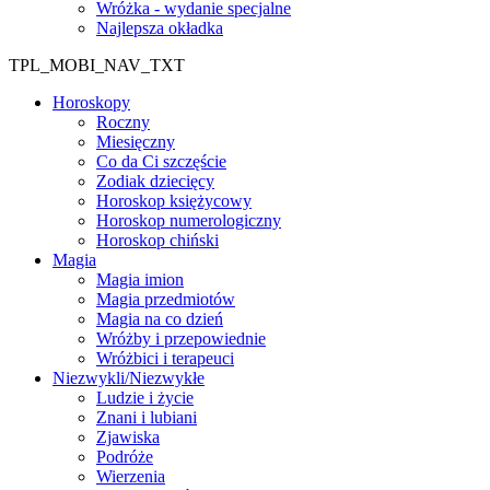
Wróżka - wydanie specjalne
Najlepsza okładka
TPL_MOBI_NAV_TXT
Horoskopy
Roczny
Miesięczny
Co da Ci szczęście
Zodiak dziecięcy
Horoskop księżycowy
Horoskop numerologiczny
Horoskop chiński
Magia
Magia imion
Magia przedmiotów
Magia na co dzień
Wróżby i przepowiednie
Wróżbici i terapeuci
Niezwykli/Niezwykłe
Ludzie i życie
Znani i lubiani
Zjawiska
Podróże
Wierzenia