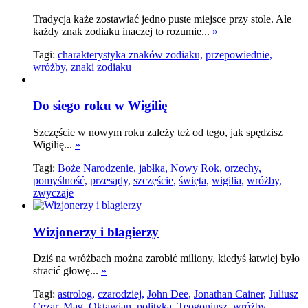
Tradycja każe zostawiać jedno puste miejsce przy stole. Ale
każdy znak zodiaku inaczej to rozumie...
»
Tagi:
charakterystyka znaków zodiaku,
przepowiednie,
wróżby,
znaki zodiaku
Do siego roku w Wigilię
Szczęście w nowym roku zależy też od tego, jak spędzisz
Wigilię...
»
Tagi:
Boże Narodzenie,
jabłka,
Nowy Rok,
orzechy,
pomyślność,
przesądy,
szczęście,
święta,
wigilia,
wróżby,
zwyczaje
Wizjonerzy i blagierzy
Dziś na wróżbach można zarobić miliony, kiedyś łatwiej było
stracić głowę...
»
Tagi:
astrolog,
czarodziej,
John Dee,
Jonathan Cainer,
Juliusz
Cezar,
Mag,
Oktawian,
polityka,
Teogoniusz,
wróżby