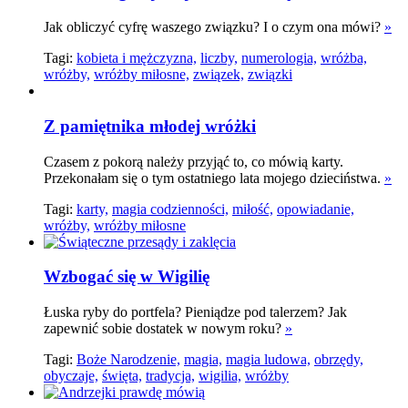
Jak obliczyć cyfrę waszego związku? I o czym ona mówi?
»
Tagi:
kobieta i mężczyzna,
liczby,
numerologia,
wróżba,
wróżby,
wróżby miłosne,
związek,
związki
Z pamiętnika młodej wróżki
Czasem z pokorą należy przyjąć to, co mówią karty.
Przekonałam się o tym ostatniego lata mojego dzieciństwa.
»
Tagi:
karty,
magia codzienności,
miłość,
opowiadanie,
wróżby,
wróżby miłosne
Wzbogać się w Wigilię
Łuska ryby do portfela? Pieniądze pod talerzem? Jak
zapewnić sobie dostatek w nowym roku?
»
Tagi:
Boże Narodzenie,
magia,
magia ludowa,
obrzędy,
obyczaje,
święta,
tradycja,
wigilia,
wróżby