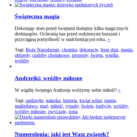
Świąteczna magia
Dekorując dom przed świętami dodajmy kilka magicznych
drobiazgów. Ochronią nas przed rodzinnymi burzami i
przyciągną pomyślność w nadchodzącym roku.
»
Tagi:
Boże Narodzenie,
choinka,
dekoracje,
feng shui,
magia,
obrzędy,
ozdoby choinkowe,
prezenty,
święta,
wigilia,
wróżby
Andrzejki: wróżby miłosne
W wigilię świętego Andrzeja wróżymy sobie miłość!
»
Tagi:
andrzejki,
gałązka,
historia,
kwiat wiśni,
magia,
małżeństwo,
mąż,
miłość,
rytuały,
święta,
tradycje,
wróżby,
wróżby miłosne,
zwyczaje,
żona
Numerologia: jaki jest Wasz związek?