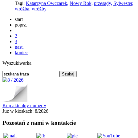
Tagi:
Katarzyna Owczarek,
Nowy Rok,
przesądy,
Sylwester,
wróżba,
wróżby
start
poprz.
1
2
3
nast.
koniec
Wyszukiwarka
Kup aktualny numer »
Już w kioskach:
8/2026
Pozostań z nami w kontakcie