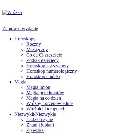
Zamów e-wydanie
Horoskopy
Roczny
Miesięczny
Co da Ci szczęście
Zodiak dziecięcy
Horoskop księżycowy
Horoskop numerologiczny
Horoskop chiński
Magia
Magia imion
Magia przedmiotów
Magia na co dzień
Wróżby i przepowiednie
Wróżbici i terapeuci
Niezwykli/Niezwykłe
Ludzie i życie
Znani i lubiani
Zjawiska