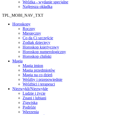
Wróżka - wydanie specjalne
Najlepsza okładka
TPL_MOBI_NAV_TXT
Horoskopy
Roczny
Miesięczny
Co da Ci szczęście
Zodiak dziecięcy
Horoskop księżycowy
Horoskop numerologiczny
Horoskop chiński
Magia
Magia imion
Magia przedmiotów
Magia na co dzień
Wróżby i przepowiednie
Wróżbici i terapeuci
Niezwykli/Niezwykłe
Ludzie i życie
Znani i lubiani
Zjawiska
Podróże
Wierzenia