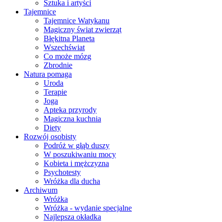
Sztuka i artyści
Tajemnice
Tajemnice Watykanu
Magiczny świat zwierząt
Błękitna Planeta
Wszechświat
Co może mózg
Zbrodnie
Natura pomaga
Uroda
Terapie
Joga
Apteka przyrody
Magiczna kuchnia
Diety
Rozwój osobisty
Podróż w głąb duszy
W poszukiwaniu mocy
Kobieta i mężczyzna
Psychotesty
Wróżka dla ducha
Archiwum
Wróżka
Wróżka - wydanie specjalne
Najlepsza okładka