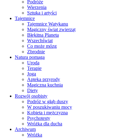
Podróże
Wierzenia
Sztuka i artyści
Tajemnice
Tajemnice Watykanu
Magiczny świat zwierząt
Błękitna Planeta
Wszechświat
Co może mózg
Zbrodnie
Natura pomaga
Uroda
Terapie
Joga
Apteka przyrody
Magiczna kuchnia
Diety
Rozwój osobisty
Podróż w głąb duszy
W poszukiwaniu mocy
Kobieta i mężczyzna
Psychotesty
Wróżka dla ducha
Archiwum
Wróżka