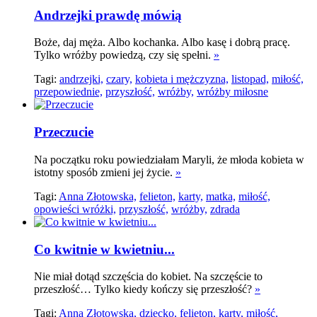
Andrzejki prawdę mówią
Boże, daj męża. Albo kochanka. Albo kasę i dobrą pracę.
Tylko wróżby powiedzą, czy się spełni.
»
Tagi:
andrzejki,
czary,
kobieta i mężczyzna,
listopad,
miłość,
przepowiednie,
przyszłość,
wróżby,
wróżby miłosne
Przeczucie
Na początku roku powiedziałam Maryli, że młoda kobieta w
istotny sposób zmieni jej życie.
»
Tagi:
Anna Złotowska,
felieton,
karty,
matka,
miłość,
opowieści wróżki,
przyszłość,
wróżby,
zdrada
Co kwitnie w kwietniu...
Nie miał dotąd szczęścia do kobiet. Na szczęście to
przeszłość… Tylko kiedy kończy się przeszłość?
»
Tagi:
Anna Złotowska,
dziecko,
felieton,
karty,
miłość,