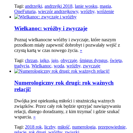
Tagi:
andrzejki,
andrzejki 2018,
lanie wosku,
magia,
OneFuturia,
wieczór andrzejkowy,
wróżby,
wróżenie
Wielkanoc: wróżby i zwyczaje
Poznaj wielkanocne wróżby i zwyczaje, które naszym
przodkom miały zapewnić dobrobyt i pozwalały wejść z
czystą kartą w czas nowego życia.
»
Tagi:
chrzan,
jajko,
jajo,
obyczaje,
śmigus dyngus,
święta,
tradycja,
Wielkanoc,
woda,
wróżby,
zwyczaje
Numerologiczny rok drugi: rok ważnych
relacji!
Dwójka jest opiekunką miłości i strażniczką ważnych
związków. Przez cały rok będzie sprzyjać nawiązywaniu
relacji, dlatego doradzamy, z kim trzymać i gdzie szukać
wsparcia.
»
Tagi:
2018 rok,
liczby,
miłość,
numerologia,
przepowiednie,
relacje,
rok drugi,
wróżby,
związki