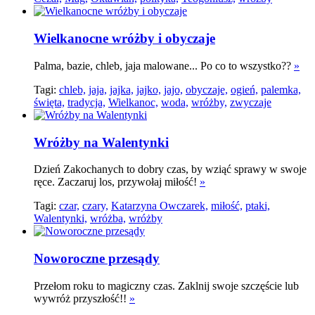
Wielkanocne wróżby i obyczaje
Palma, bazie, chleb, jaja malowane... Po co to wszystko??
»
Tagi:
chleb,
jaja,
jajka,
jajko,
jajo,
obyczaje,
ogień,
palemka,
święta,
tradycja,
Wielkanoc,
woda,
wróżby,
zwyczaje
Wróżby na Walentynki
Dzień Zakochanych to dobry czas, by wziąć sprawy w swoje
ręce. Zaczaruj los, przywołaj miłość!
»
Tagi:
czar,
czary,
Katarzyna Owczarek,
miłość,
ptaki,
Walentynki,
wróżba,
wróżby
Noworoczne przesądy
Przełom roku to magiczny czas. Zaklnij swoje szczęście lub
wywróż przyszłość!!
»