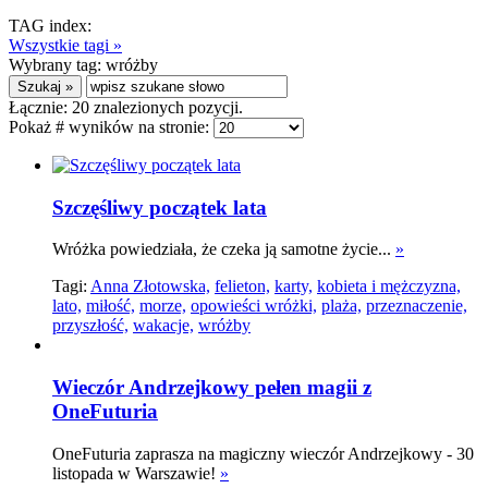
TAG index:
Wszystkie tagi »
Wybrany tag:
wróżby
Łącznie:
20
znalezionych pozycji.
Pokaż # wyników na stronie:
Szczęśliwy początek lata
Wróżka powiedziała, że czeka ją samotne życie...
»
Tagi:
Anna Złotowska,
felieton,
karty,
kobieta i mężczyzna,
lato,
miłość,
morze,
opowieści wróżki,
plaża,
przeznaczenie,
przyszłość,
wakacje,
wróżby
Wieczór Andrzejkowy pełen magii z
OneFuturia
OneFuturia zaprasza na magiczny wieczór Andrzejkowy - 30
listopada w Warszawie!
»