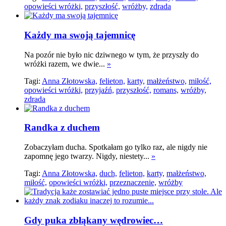
opowieści wróżki,
przyszłość,
wróżby,
zdrada
Każdy ma swoją tajemnicę
Na pozór nie było nic dziwnego w tym, że przyszły do
wróżki razem, we dwie...
»
Tagi:
Anna Złotowska,
felieton,
karty,
małżeństwo,
miłość,
opowieści wróżki,
przyjaźń,
przyszłość,
romans,
wróżby,
zdrada
Randka z duchem
Zobaczyłam ducha. Spotkałam go tylko raz, ale nigdy nie
zapomnę jego twarzy. Nigdy, niestety...
»
Tagi:
Anna Złotowska,
duch,
felieton,
karty,
małżeństwo,
miłość,
opowieści wróżki,
przeznaczenie,
wróżby
Gdy puka zbłąkany wędrowiec…