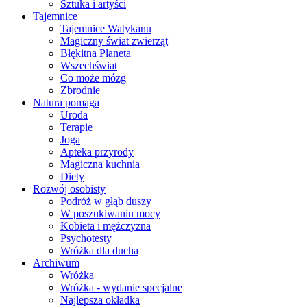
Sztuka i artyści
Tajemnice
Tajemnice Watykanu
Magiczny świat zwierząt
Błękitna Planeta
Wszechświat
Co może mózg
Zbrodnie
Natura pomaga
Uroda
Terapie
Joga
Apteka przyrody
Magiczna kuchnia
Diety
Rozwój osobisty
Podróż w głąb duszy
W poszukiwaniu mocy
Kobieta i mężczyzna
Psychotesty
Wróżka dla ducha
Archiwum
Wróżka
Wróżka - wydanie specjalne
Najlepsza okładka