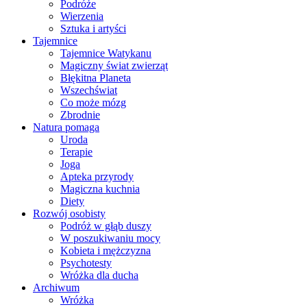
Podróże
Wierzenia
Sztuka i artyści
Tajemnice
Tajemnice Watykanu
Magiczny świat zwierząt
Błękitna Planeta
Wszechświat
Co może mózg
Zbrodnie
Natura pomaga
Uroda
Terapie
Joga
Apteka przyrody
Magiczna kuchnia
Diety
Rozwój osobisty
Podróż w głąb duszy
W poszukiwaniu mocy
Kobieta i mężczyzna
Psychotesty
Wróżka dla ducha
Archiwum
Wróżka