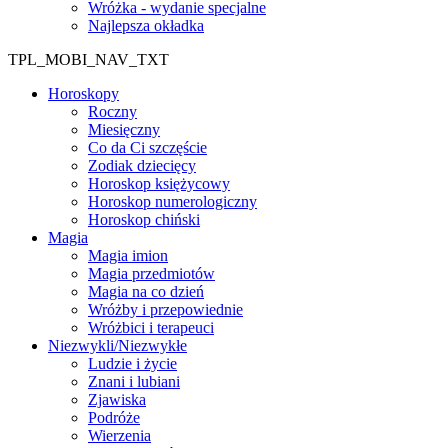
Wróżka - wydanie specjalne
Najlepsza okładka
TPL_MOBI_NAV_TXT
Horoskopy
Roczny
Miesięczny
Co da Ci szczęście
Zodiak dziecięcy
Horoskop księżycowy
Horoskop numerologiczny
Horoskop chiński
Magia
Magia imion
Magia przedmiotów
Magia na co dzień
Wróżby i przepowiednie
Wróżbici i terapeuci
Niezwykli/Niezwykłe
Ludzie i życie
Znani i lubiani
Zjawiska
Podróże
Wierzenia