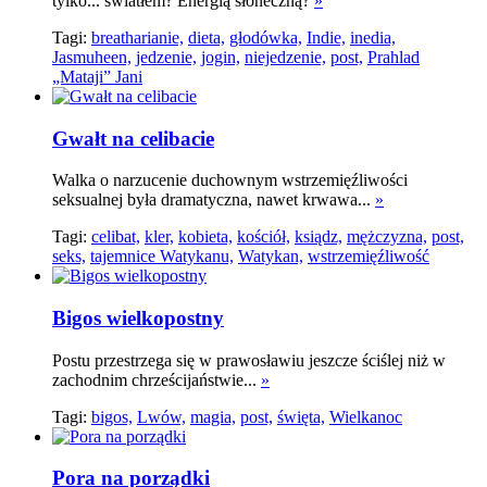
tylko... światłem? Energią słoneczną?
»
Tagi:
breatharianie,
dieta,
głodówka,
Indie,
inedia,
Jasmuheen,
jedzenie,
jogin,
niejedzenie,
post,
Prahlad
„Mataji” Jani
Gwałt na celibacie
Walka o narzucenie duchownym wstrzemięźliwości
seksualnej była dramatyczna, nawet krwawa...
»
Tagi:
celibat,
kler,
kobieta,
kościół,
ksiądz,
mężczyzna,
post,
seks,
tajemnice Watykanu,
Watykan,
wstrzemięźliwość
Bigos wielkopostny
Postu przestrzega się w prawosławiu jeszcze ściślej niż w
zachodnim chrześcijaństwie...
»
Tagi:
bigos,
Lwów,
magia,
post,
święta,
Wielkanoc
Pora na porządki