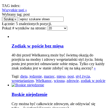
TAG index:
Wszystkie tagi »
Wybrany tag:
post
Łącznie:
5
znalezionych pozycji.
Pokaż # wyników na stronie:
Zodiak w poście bez mięsa
40 dni przed Wielkanocą może być świetną okazją do
przejścia na modny i zdrowy wegetariański styl życia. Istotą
postu jest przecież odmawianie sobie mięsa. Tylko czy każdy
znak zodiaku jest w stanie zdobyć się na taką ascezę?
»
Tagi:
dieta,
jedzenie,
marzec,
mięso,
post,
styl życia,
wegetarianizm,
Wielkanoc,
wiosna,
zdrowie,
zodiak w poście
Boskie niejedzenie
Czy można być całkowicie zdrowym, ale odżywiać się