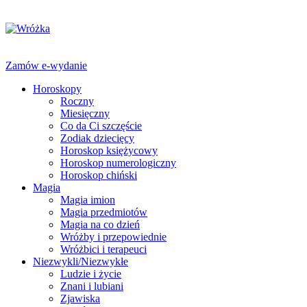
Zamów e-wydanie
Horoskopy
Roczny
Miesięczny
Co da Ci szczęście
Zodiak dziecięcy
Horoskop księżycowy
Horoskop numerologiczny
Horoskop chiński
Magia
Magia imion
Magia przedmiotów
Magia na co dzień
Wróżby i przepowiednie
Wróżbici i terapeuci
Niezwykli/Niezwykłe
Ludzie i życie
Znani i lubiani
Zjawiska