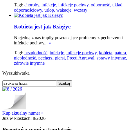
Tagi:
choroby,
infekcje,
infekcje pochwy,
odporność,
układ
odpornościowy,
urlop,
wakacje,
wczasy
Kobieta jest jak Księżyc
Niejedną z nas trapiły powracające problemy z pęcherzem i
infekcje pochwy...
»
Tagi:
bezpłodność,
infekcje,
infekcje pochwy,
kobieta,
natura,
niepłodność,
pęcherz,
piersi,
Preeti Agrawal,
sprawy intymne,
zdrowie intymne
Wyszukiwarka
Kup aktualny numer »
Już w kioskach:
8/2026
Pozostań z nami w kontakcie