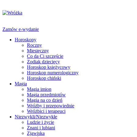
Zamów e-wydanie
Horoskopy
Roczny
Miesięczny
Co da Ci szczęście
Zodiak dziecięcy
Horoskop księżycowy
Horoskop numerologiczny
Horoskop chiński
Magia
Magia imion
Magia przedmiotów
Magia na co dzień
Wróżby i przepowiednie
Wróżbici i terapeuci
Niezwykli/Niezwykłe
Ludzie i życie
Znani i lubiani
Zjawiska