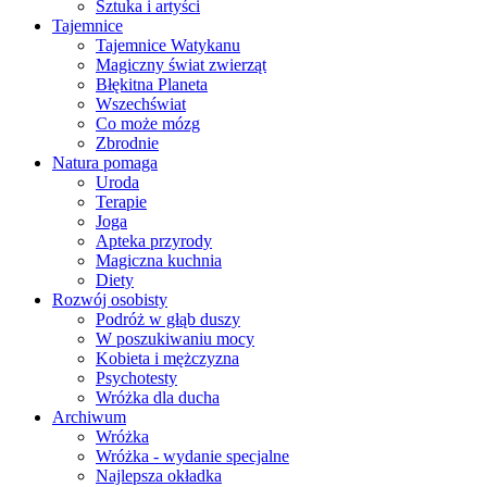
Sztuka i artyści
Tajemnice
Tajemnice Watykanu
Magiczny świat zwierząt
Błękitna Planeta
Wszechświat
Co może mózg
Zbrodnie
Natura pomaga
Uroda
Terapie
Joga
Apteka przyrody
Magiczna kuchnia
Diety
Rozwój osobisty
Podróż w głąb duszy
W poszukiwaniu mocy
Kobieta i mężczyzna
Psychotesty
Wróżka dla ducha
Archiwum
Wróżka
Wróżka - wydanie specjalne
Najlepsza okładka