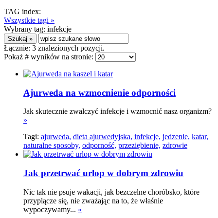
TAG index:
Wszystkie tagi »
Wybrany tag:
infekcje
Łącznie:
3
znalezionych pozycji.
Pokaż # wyników na stronie:
Ajurweda na wzmocnienie odporności
Jak skutecznie zwalczyć infekcje i wzmocnić nasz organizm?
»
Tagi:
ajurweda,
dieta ajurwedyjska,
infekcje,
jedzenie,
katar,
naturalne sposoby,
odporność,
przeziębienie,
zdrowie
Jak przetrwać urlop w dobrym zdrowiu
Nic tak nie psuje wakacji, jak bezczelne choróbsko, które
przyplącze się, nie zważając na to, że właśnie
wypoczywamy...
»