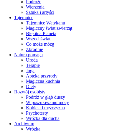
Podróże
Wierzenia
Sztuka i artyści
Tajemnice
Tajemnice Watykanu
Magiczny świat zwierząt
Błękitna Planeta
Wszechświat
Co może mózg
Zbrodnie
Natura pomaga
Uroda
Terapie
Joga
Apteka przyrody
Magiczna kuchnia
Diety
Rozwój osobisty
Podróż w głąb duszy
W poszukiwaniu mocy
Kobieta i mężczyzna
Psychotesty
Wróżka dla ducha
Archiwum
Wróżka