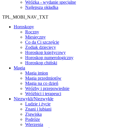
Wróżka - wydanie specjalne
Najlepsza okładka
TPL_MOBI_NAV_TXT
Horoskopy
Roczny
Miesięczny
Co da Ci szczęście
Zodiak dziecięcy
Horoskop księżycowy
Horoskop numerologiczny
Horoskop chiński
Magia
Magia imion
Magia przedmiotów
Magia na co dzień
Wróżby i przepowiednie
Wróżbici i terapeuci
Niezwykli/Niezwykłe
Ludzie i życie
Znani i lubiani
Zjawiska
Podróże
Wierzenia