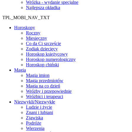
Wróżka - wydanie specjalne
Najlepsza okładka
TPL_MOBI_NAV_TXT
Horoskopy
Roczny
Miesięczny
Co da Ci szczęście
Zodiak dziecięcy
Horoskop księżycowy
Horoskop numerologiczny
Horoskop chiński
Magia
Magia imion
Magia przedmiotów
Magia na co dzień
Wróżby i przepowiednie
Wróżbici i terapeuci
Niezwykli/Niezwykłe
Ludzie i życie
Znani i lubiani
Zjawiska
Podróże
Wierzenia