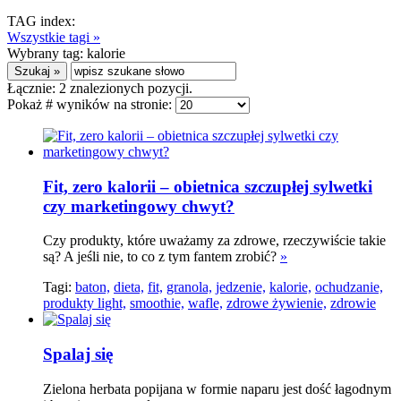
TAG index:
Wszystkie tagi »
Wybrany tag:
kalorie
Łącznie:
2
znalezionych pozycji.
Pokaż # wyników na stronie:
Fit, zero kalorii – obietnica szczupłej sylwetki
czy marketingowy chwyt?
Czy produkty, które uważamy za zdrowe, rzeczywiście takie
są? A jeśli nie, to co z tym fantem zrobić?
»
Tagi:
baton,
dieta,
fit,
granola,
jedzenie,
kalorie,
ochudzanie,
produkty light,
smoothie,
wafle,
zdrowe żywienie,
zdrowie
Spalaj się
Zielona herbata popijana w formie naparu jest dość łagodnym