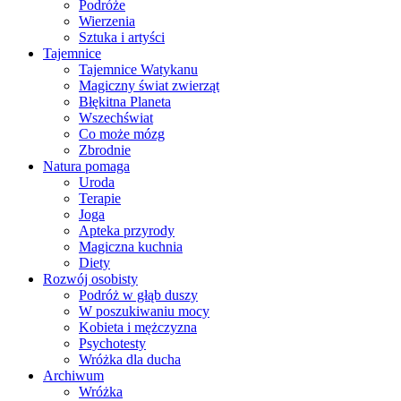
Podróże
Wierzenia
Sztuka i artyści
Tajemnice
Tajemnice Watykanu
Magiczny świat zwierząt
Błękitna Planeta
Wszechświat
Co może mózg
Zbrodnie
Natura pomaga
Uroda
Terapie
Joga
Apteka przyrody
Magiczna kuchnia
Diety
Rozwój osobisty
Podróż w głąb duszy
W poszukiwaniu mocy
Kobieta i mężczyzna
Psychotesty
Wróżka dla ducha
Archiwum
Wróżka