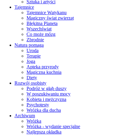
Sztuka i artyści
Tajemnice
Tajemnice Watykanu
Magiczny świat zwierząt
Błękitna Planeta
Wszechświat
Co może mózg
Zbrodnie
Natura pomaga
Uroda
Terapie
Joga
Apteka przyrody
Magiczna kuchnia
Diety
Rozwój osobisty
Podróż w głąb duszy
W poszukiwaniu mocy
Kobieta i mężczyzna
Psychotesty
Wróżka dla ducha
Archiwum
Wróżka
Wróżka - wydanie specjalne
Najlepsza okładka