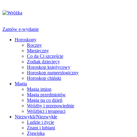
Zamów e-wydanie
Horoskopy
Roczny
Miesięczny
Co da Ci szczęście
Zodiak dziecięcy
Horoskop księżycowy
Horoskop numerologiczny
Horoskop chiński
Magia
Magia imion
Magia przedmiotów
Magia na co dzień
Wróżby i przepowiednie
Wróżbici i terapeuci
Niezwykli/Niezwykłe
Ludzie i życie
Znani i lubiani
Zjawiska