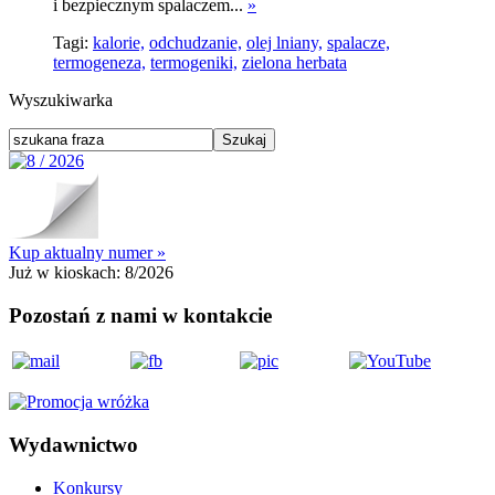
i bezpiecznym spalaczem...
»
Tagi:
kalorie,
odchudzanie,
olej lniany,
spalacze,
termogeneza,
termogeniki,
zielona herbata
Wyszukiwarka
Kup aktualny numer »
Już w kioskach:
8/2026
Pozostań z nami w kontakcie
Wydawnictwo
Konkursy