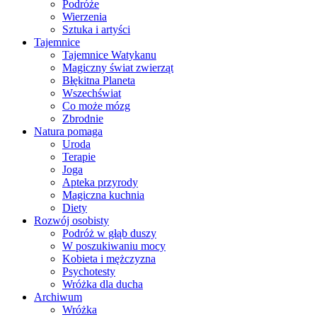
Podróże
Wierzenia
Sztuka i artyści
Tajemnice
Tajemnice Watykanu
Magiczny świat zwierząt
Błękitna Planeta
Wszechświat
Co może mózg
Zbrodnie
Natura pomaga
Uroda
Terapie
Joga
Apteka przyrody
Magiczna kuchnia
Diety
Rozwój osobisty
Podróż w głąb duszy
W poszukiwaniu mocy
Kobieta i mężczyzna
Psychotesty
Wróżka dla ducha
Archiwum
Wróżka