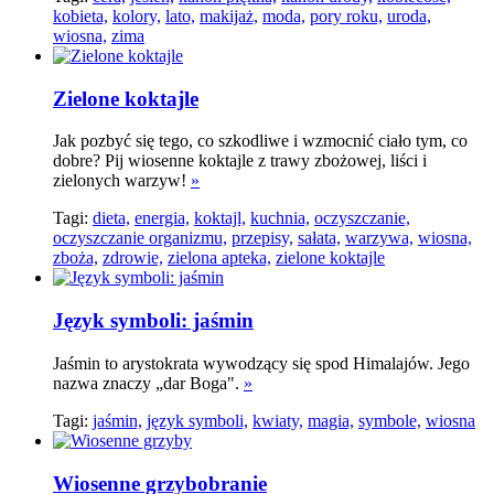
kobieta,
kolory,
lato,
makijaż,
moda,
pory roku,
uroda,
wiosna,
zima
Zielone koktajle
Jak pozbyć się tego, co szkodliwe i wzmocnić ciało tym, co
dobre? Pij wiosenne koktajle z trawy zbożowej, liści i
zielonych warzyw!
»
Tagi:
dieta,
energia,
koktajl,
kuchnia,
oczyszczanie,
oczyszczanie organizmu,
przepisy,
sałata,
warzywa,
wiosna,
zboża,
zdrowie,
zielona apteka,
zielone koktajle
Język symboli: jaśmin
Jaśmin to arystokrata wywodzący się spod Himalajów. Jego
nazwa znaczy „dar Boga".
»
Tagi:
jaśmin,
język symboli,
kwiaty,
magia,
symbole,
wiosna
Wiosenne grzybobranie