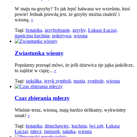
W maju na grzyby? To jak lepić bałwana we wrześniu, ktoś
powie! Jednak prawdą jest, że grzyby można znaleźć i
wiosną.
»
Tagi:
botanika,
grzybobranie,
grzyby,
Łukasz Łuczaj,
magiczna kuchnia,
pokrzywa,
wiosna
Zwiastunka wiosny
Popularny przesąd mówi, że jeśli dziewica zje jajka jaskółcze,
to zajdzie w ciążę...
»
Tagi:
jaskółka,
język symboli,
magia,
symbole,
wiosna
Czas zbierania mleczy
Właśnie teraz, wiosną, mają bardzo delikatny, wykwintny
smak!
»
Tagi:
botanika,
dmuchawiec,
kuchnia,
lwi ząb,
Łukasz
Łuczaj,
mlecz,
mniszek,
sałatka,
wiosna