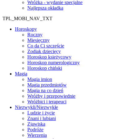
Wróżka - wydanie specjalne
Najlepsza okładka
TPL_MOBI_NAV_TXT
Horoskopy
Roczny
Miesięczny
Co da Ci szczęście
Zodiak dziecięcy
Horoskop księżycowy
Horoskop numerologiczny
Horoskop chiński
Magia
Magia imion
Magia przedmiotów
Magia na co dzień
Wróżby i przepowiednie
Wróżbici i terapeuci
Niezwykli/Niezwykłe
Ludzie i życie
Znani i lubiani
Zjawiska
Podróże
Wierzenia