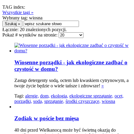
TAG index:
Wszystkie tagi »
Wybrany tag:
wiosna
Łącznie:
20
znalezionych pozycji.
Pokaż # wyników na stronie:
Wiosenne porządki - jak ekologiczne zadbać o
czystość w domu?
Zastąp detergenty sodą, octem lub kwaskiem cytrynowym, a
twoje życie będzie o wiele tańsze i zdrowsze!
»
Tagi:
alergie,
dom,
ekologia,
ekologiczne sprzątanie,
ocet,
porządki,
soda,
sprzątanie,
środki czyszczące,
wiosna
Zodiak w poście bez mięsa
40 dni przed Wielkanocą może być świetną okazją do