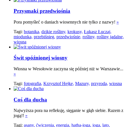
Przysmaki przedwiośnia
Pora pomyśleć o daniach wiosennych nie tylko z nazwy!
»
Tagi:
botanika,
dzikie rośliny,
krokusy,
Łukasz Łuczaj,
miodunka,
przebiśnieg,
przedwiośnie,
rośliny,
rośliny jadalne,
wiosna
Świt spóźnionej wiosny
Wiosna w Wesołowie zaczyna się później niż w Warszawie...
»
Tagi:
fotografia,
Krzysztof Hejke,
Mazury,
przyroda,
wiosna
Coś dla ducha
Najwyższa pora na refleksję, sięganie w głąb siebie. Razem z
jogą!!
»
Tagi:
asany,
ćwiczenia,
energia,
hatha-joga,
joga,
lato,