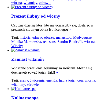
wiosna,
witaminy,
zdrowie
Prezent ślubny od wiosny
Czy znajdzie się ktoś, kto nie ucieszyłby się, dostając w
prezencie ślubnym obraz Botticellego?
»
Tagi:
historia jednego obrazu,
malarstwo,
Medyceusze,
Monika Małkowska,
renesans,
Sandro Botticelli,
wiosna,
Włochy
Zamiast witamin
Wiosenne przesilenie, tęsknimy za słońcem. Można się
doenergetyzować jogą? Tak!!
»
Tagi:
asany,
ćwiczenia,
energia,
hatha-joga,
joga,
wiosna,
witaminy,
zdrowie
Kulinarne spa