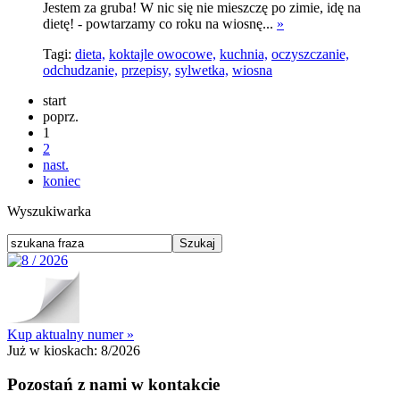
Jestem za gruba! W nic się nie mieszczę po zimie, idę na
dietę! - powtarzamy co roku na wiosnę...
»
Tagi:
dieta,
koktajle owocowe,
kuchnia,
oczyszczanie,
odchudzanie,
przepisy,
sylwetka,
wiosna
start
poprz.
1
2
nast.
koniec
Wyszukiwarka
Kup aktualny numer »
Już w kioskach:
8/2026
Pozostań z nami w kontakcie