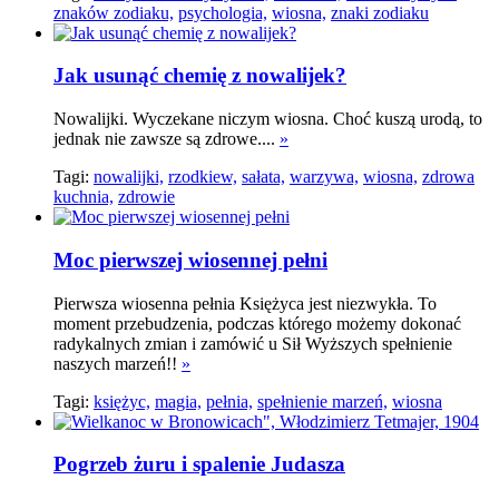
znaków zodiaku,
psychologia,
wiosna,
znaki zodiaku
Jak usunąć chemię z nowalijek?
Nowalijki. Wyczekane niczym wiosna. Choć kuszą urodą, to
jednak nie zawsze są zdrowe....
»
Tagi:
nowalijki,
rzodkiew,
sałata,
warzywa,
wiosna,
zdrowa
kuchnia,
zdrowie
Moc pierwszej wiosennej pełni
Pierwsza wiosenna pełnia Księżyca jest niezwykła. To
moment przebudzenia, podczas którego możemy dokonać
radykalnych zmian i zamówić u Sił Wyższych spełnienie
naszych marzeń!!
»
Tagi:
księżyc,
magia,
pełnia,
spełnienie marzeń,
wiosna
Pogrzeb żuru i spalenie Judasza