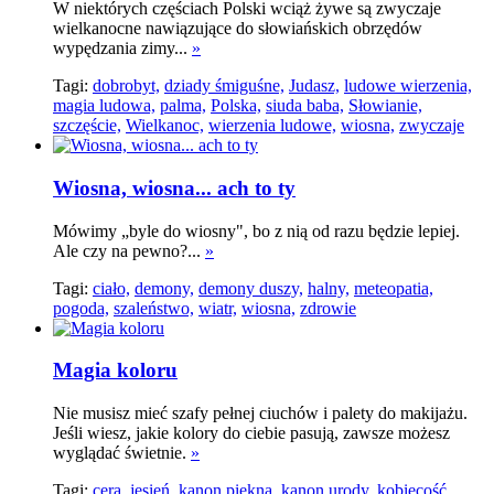
W niektórych częściach Polski wciąż żywe są zwyczaje
wielkanocne nawiązujące do słowiańskich obrzędów
wypędzania zimy...
»
Tagi:
dobrobyt,
dziady śmiguśne,
Judasz,
ludowe wierzenia,
magia ludowa,
palma,
Polska,
siuda baba,
Słowianie,
szczęście,
Wielkanoc,
wierzenia ludowe,
wiosna,
zwyczaje
Wiosna, wiosna... ach to ty
Mówimy „byle do wiosny", bo z nią od razu będzie lepiej.
Ale czy na pewno?...
»
Tagi:
ciało,
demony,
demony duszy,
halny,
meteopatia,
pogoda,
szaleństwo,
wiatr,
wiosna,
zdrowie
Magia koloru
Nie musisz mieć szafy pełnej ciuchów i palety do makijażu.
Jeśli wiesz, jakie kolory do ciebie pasują, zawsze możesz
wyglądać świetnie.
»
Tagi:
cera,
jesień,
kanon piękna,
kanon urody,
kobiecość,