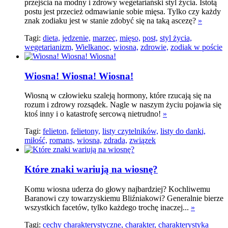
przejścia na modny i zdrowy wegetariański styl życia. Istotą
postu jest przecież odmawianie sobie mięsa. Tylko czy każdy
znak zodiaku jest w stanie zdobyć się na taką ascezę?
»
Tagi:
dieta,
jedzenie,
marzec,
mięso,
post,
styl życia,
wegetarianizm,
Wielkanoc,
wiosna,
zdrowie,
zodiak w poście
Wiosna! Wiosna! Wiosna!
Wiosną w człowieku szaleją hormony, które rzucają się na
rozum i zdrowy rozsądek. Nagle w naszym życiu pojawia się
ktoś inny i o katastrofę sercową nietrudno!
»
Tagi:
felieton,
felietony,
listy czytelników,
listy do danki,
miłość,
romans,
wiosna,
zdrada,
związek
Które znaki wariują na wiosnę?
Komu wiosna uderza do głowy najbardziej? Kochliwemu
Baranowi czy towarzyskiemu Bliźniakowi? Generalnie bierze
wszystkich facetów, tylko każdego trochę inaczej...
»
Tagi:
cechy charakterystyczne,
charakter,
charakterystyka