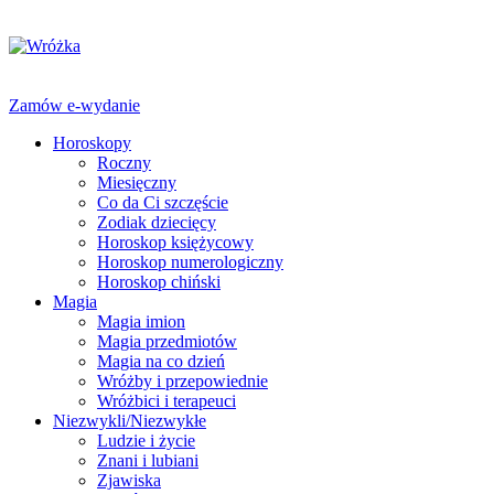
Zamów e-wydanie
Horoskopy
Roczny
Miesięczny
Co da Ci szczęście
Zodiak dziecięcy
Horoskop księżycowy
Horoskop numerologiczny
Horoskop chiński
Magia
Magia imion
Magia przedmiotów
Magia na co dzień
Wróżby i przepowiednie
Wróżbici i terapeuci
Niezwykli/Niezwykłe
Ludzie i życie
Znani i lubiani
Zjawiska