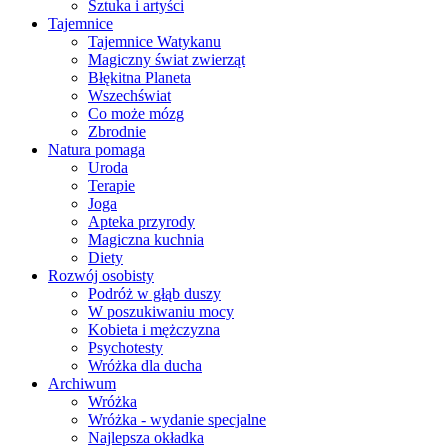
Sztuka i artyści
Tajemnice
Tajemnice Watykanu
Magiczny świat zwierząt
Błękitna Planeta
Wszechświat
Co może mózg
Zbrodnie
Natura pomaga
Uroda
Terapie
Joga
Apteka przyrody
Magiczna kuchnia
Diety
Rozwój osobisty
Podróż w głąb duszy
W poszukiwaniu mocy
Kobieta i mężczyzna
Psychotesty
Wróżka dla ducha
Archiwum
Wróżka
Wróżka - wydanie specjalne
Najlepsza okładka