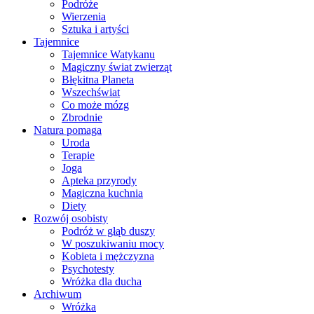
Podróże
Wierzenia
Sztuka i artyści
Tajemnice
Tajemnice Watykanu
Magiczny świat zwierząt
Błękitna Planeta
Wszechświat
Co może mózg
Zbrodnie
Natura pomaga
Uroda
Terapie
Joga
Apteka przyrody
Magiczna kuchnia
Diety
Rozwój osobisty
Podróż w głąb duszy
W poszukiwaniu mocy
Kobieta i mężczyzna
Psychotesty
Wróżka dla ducha
Archiwum
Wróżka