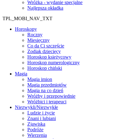
Wróżka - wydanie specjalne
Najlepsza okładka
TPL_MOBI_NAV_TXT
Horoskopy
Roczny
Miesięczny
Co da Ci szczęście
Zodiak dziecięcy
Horoskop księżycowy
Horoskop numerologiczny
Horoskop chiński
Magia
Magia imion
Magia przedmiotów
Magia na co dzień
Wróżby i przepowiednie
Wróżbici i terapeuci
Niezwykli/Niezwykłe
Ludzie i życie
Znani i lubiani
Zjawiska
Podróże
Wierzenia