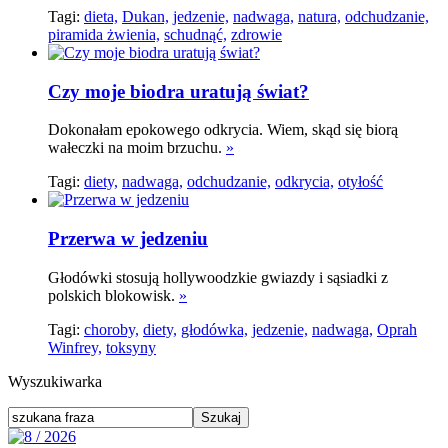
Tagi:
dieta,
Dukan,
jedzenie,
nadwaga,
natura,
odchudzanie,
piramida żwienia,
schudnąć,
zdrowie
Czy moje biodra uratują świat?
Dokonałam epokowego odkrycia. Wiem, skąd się biorą
wałeczki na moim brzuchu.
»
Tagi:
diety,
nadwaga,
odchudzanie,
odkrycia,
otyłość
Przerwa w jedzeniu
Głodówki stosują hollywoodzkie gwiazdy i sąsiadki z
polskich blokowisk.
»
Tagi:
choroby,
diety,
głodówka,
jedzenie,
nadwaga,
Oprah
Winfrey,
toksyny
Wyszukiwarka