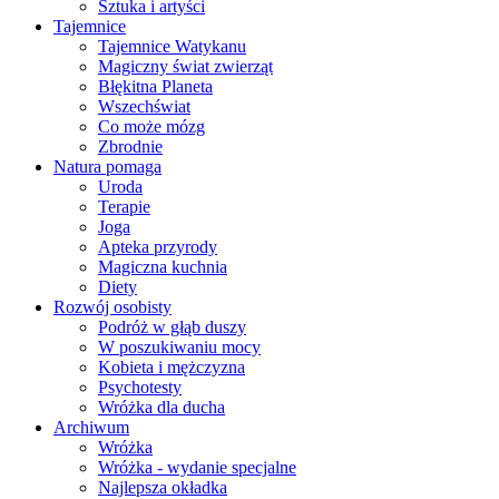
Sztuka i artyści
Tajemnice
Tajemnice Watykanu
Magiczny świat zwierząt
Błękitna Planeta
Wszechświat
Co może mózg
Zbrodnie
Natura pomaga
Uroda
Terapie
Joga
Apteka przyrody
Magiczna kuchnia
Diety
Rozwój osobisty
Podróż w głąb duszy
W poszukiwaniu mocy
Kobieta i mężczyzna
Psychotesty
Wróżka dla ducha
Archiwum
Wróżka
Wróżka - wydanie specjalne
Najlepsza okładka