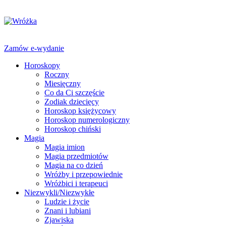
Zamów e-wydanie
Horoskopy
Roczny
Miesięczny
Co da Ci szczęście
Zodiak dziecięcy
Horoskop księżycowy
Horoskop numerologiczny
Horoskop chiński
Magia
Magia imion
Magia przedmiotów
Magia na co dzień
Wróżby i przepowiednie
Wróżbici i terapeuci
Niezwykli/Niezwykłe
Ludzie i życie
Znani i lubiani
Zjawiska