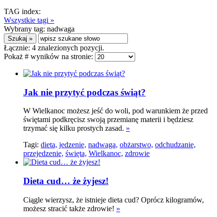
TAG index:
Wszystkie tagi »
Wybrany tag:
nadwaga
Łącznie:
4
znalezionych pozycji.
Pokaż # wyników na stronie:
Jak nie przytyć podczas świąt?
W Wielkanoc możesz jeść do woli, pod warunkiem że przed
świętami podkręcisz swoją przemianę materii i będziesz
trzymać się kilku prostych zasad.
»
Tagi:
dieta,
jedzenie,
nadwaga,
obżarstwo,
odchudzanie,
przejedzenie,
święta,
Wielkanoc,
zdrowie
Dieta cud… że żyjesz!
Ciągle wierzysz, że istnieje dieta cud? Oprócz kilogramów,
możesz stracić także zdrowie!
»