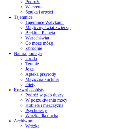
Podróże
Wierzenia
Sztuka i artyści
Tajemnice
Tajemnice Watykanu
Magiczny świat zwierząt
Błękitna Planeta
Wszechświat
Co może mózg
Zbrodnie
Natura pomaga
Uroda
Terapie
Joga
Apteka przyrody
Magiczna kuchnia
Diety
Rozwój osobisty
Podróż w głąb duszy
W poszukiwaniu mocy
Kobieta i mężczyzna
Psychotesty
Wróżka dla ducha
Archiwum
Wróżka