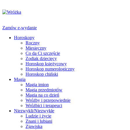
Zamów e-wydanie
Horoskopy
Roczny
Miesięczny
Co da Ci szczęście
Zodiak dziecięcy
Horoskop księżycowy
Horoskop numerologiczny
Horoskop chiński
Magia
Magia imion
Magia przedmiotów
Magia na co dzień
Wróżby i przepowiednie
Wróżbici i terapeuci
Niezwykli/Niezwykłe
Ludzie i życie
Znani i lubiani
Zjawiska