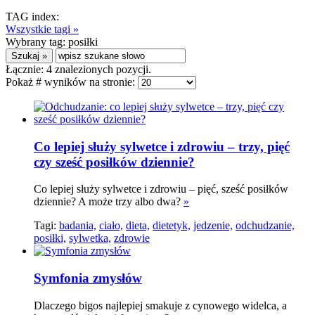
TAG index:
Wszystkie tagi »
Wybrany tag:
posiłki
Łącznie:
4
znalezionych pozycji.
Pokaż # wyników na stronie:
Co lepiej służy sylwetce i zdrowiu – trzy, pięć
czy sześć posiłków dziennie?
Co lepiej służy sylwetce i zdrowiu – pięć, sześć posiłków
dziennie? A może trzy albo dwa?
»
Tagi:
badania,
ciało,
dieta,
dietetyk,
jedzenie,
odchudzanie,
posiłki,
sylwetka,
zdrowie
Symfonia zmysłów
Dlaczego bigos najlepiej smakuje z cynowego widelca, a