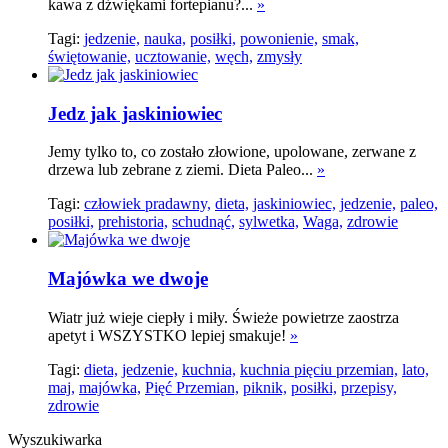
kawa z dźwiękami fortepianu?...
»
Tagi:
jedzenie,
nauka,
posiłki,
powonienie,
smak,
świętowanie,
ucztowanie,
węch,
zmysły
Jedz jak jaskiniowiec
Jemy tylko to, co zostało złowione, upolowane, zerwane z
drzewa lub zebrane z ziemi. Dieta Paleo...
»
Tagi:
człowiek pradawny,
dieta,
jaskiniowiec,
jedzenie,
paleo,
posiłki,
prehistoria,
schudnąć,
sylwetka,
Waga,
zdrowie
Majówka we dwoje
Wiatr już wieje ciepły i miły. Świeże powietrze zaostrza
apetyt i WSZYSTKO lepiej smakuje!
»
Tagi:
dieta,
jedzenie,
kuchnia,
kuchnia pięciu przemian,
lato,
maj,
majówka,
Pięć Przemian,
piknik,
posiłki,
przepisy,
zdrowie
Wyszukiwarka