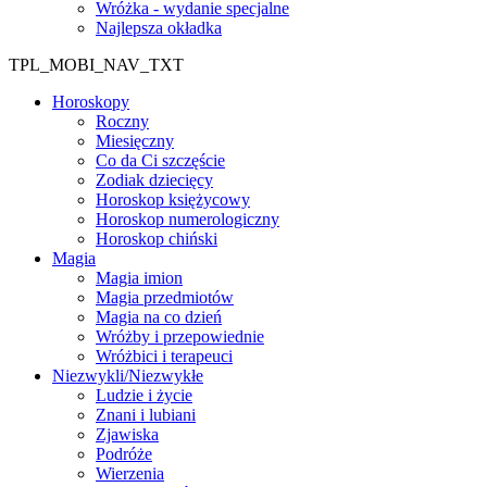
Wróżka - wydanie specjalne
Najlepsza okładka
TPL_MOBI_NAV_TXT
Horoskopy
Roczny
Miesięczny
Co da Ci szczęście
Zodiak dziecięcy
Horoskop księżycowy
Horoskop numerologiczny
Horoskop chiński
Magia
Magia imion
Magia przedmiotów
Magia na co dzień
Wróżby i przepowiednie
Wróżbici i terapeuci
Niezwykli/Niezwykłe
Ludzie i życie
Znani i lubiani
Zjawiska
Podróże
Wierzenia