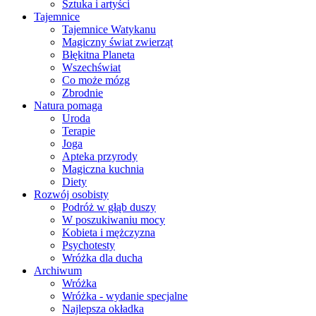
Sztuka i artyści
Tajemnice
Tajemnice Watykanu
Magiczny świat zwierząt
Błękitna Planeta
Wszechświat
Co może mózg
Zbrodnie
Natura pomaga
Uroda
Terapie
Joga
Apteka przyrody
Magiczna kuchnia
Diety
Rozwój osobisty
Podróż w głąb duszy
W poszukiwaniu mocy
Kobieta i mężczyzna
Psychotesty
Wróżka dla ducha
Archiwum
Wróżka
Wróżka - wydanie specjalne
Najlepsza okładka