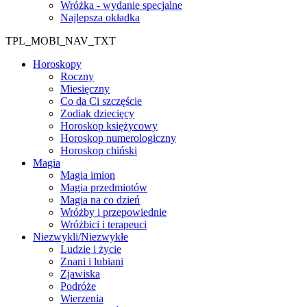
Wróżka - wydanie specjalne
Najlepsza okładka
TPL_MOBI_NAV_TXT
Horoskopy
Roczny
Miesięczny
Co da Ci szczęście
Zodiak dziecięcy
Horoskop księżycowy
Horoskop numerologiczny
Horoskop chiński
Magia
Magia imion
Magia przedmiotów
Magia na co dzień
Wróżby i przepowiednie
Wróżbici i terapeuci
Niezwykli/Niezwykłe
Ludzie i życie
Znani i lubiani
Zjawiska
Podróże
Wierzenia