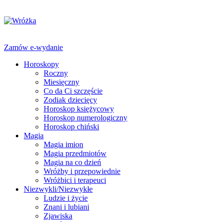
Zamów e-wydanie
Horoskopy
Roczny
Miesięczny
Co da Ci szczęście
Zodiak dziecięcy
Horoskop księżycowy
Horoskop numerologiczny
Horoskop chiński
Magia
Magia imion
Magia przedmiotów
Magia na co dzień
Wróżby i przepowiednie
Wróżbici i terapeuci
Niezwykli/Niezwykłe
Ludzie i życie
Znani i lubiani
Zjawiska