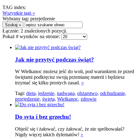
TAG index:
Wszystkie tagi »
Wybrany tag:
przejedzenie
Łącznie:
2
znalezionych pozycji.
Pokaż # wyników na stronie:
Jak nie przytyć podczas świąt?
W Wielkanoc możesz jeść do woli, pod warunkiem że przed
świętami podkręcisz swoją przemianę materii i będziesz
trzymać się kilku prostych zasad.
»
Tagi:
dieta,
jedzenie,
nadwaga,
obżarstwo,
odchudzanie,
przejedzenie,
święta,
Wielkanoc,
zdrowie
Do syta i bez grzechu!
Objeść się i żałować, czy żałować, że nie spróbowałaś?
Nigdy więcej takich dylematów!
»