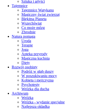
Sztuka i artyści
Tajemnice
Tajemnice Watykanu
Magiczny świat zwierząt
Błękitna Planeta
Wszechświat
Co może mózg
Zbrodnie
Natura pomaga
Uroda
Terapie
Joga
Apteka przyrody
Magiczna kuchnia
Diety
Rozwój osobisty
Podróż w głąb duszy
W poszukiwaniu mocy
Kobieta i mężczyzna
Psychotesty
Wróżka dla ducha
Archiwum
Wróżka
Wróżka - wydanie specjalne
Najlepsza okładka