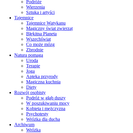
Podróże
Wierzenia
Sztuka i artyści
Tajemnice
Tajemnice Watykanu
Magiczny świat zwierząt
Błękitna Planeta
Wszechświat
Co może mózg
Zbrodnie
Natura pomaga
Uroda
Terapie
Joga
Apteka przyrody
Magiczna kuchnia
Diety
Rozwój osobisty
Podróż w głąb duszy
W poszukiwaniu mocy
Kobieta i mężczyzna
Psychotesty
Wróżka dla ducha
Archiwum
Wróżka