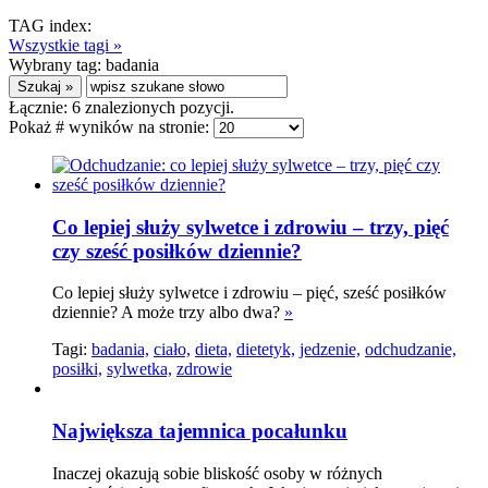
TAG index:
Wszystkie tagi »
Wybrany tag:
badania
Łącznie:
6
znalezionych pozycji.
Pokaż # wyników na stronie:
Co lepiej służy sylwetce i zdrowiu – trzy, pięć
czy sześć posiłków dziennie?
Co lepiej służy sylwetce i zdrowiu – pięć, sześć posiłków
dziennie? A może trzy albo dwa?
»
Tagi:
badania,
ciało,
dieta,
dietetyk,
jedzenie,
odchudzanie,
posiłki,
sylwetka,
zdrowie
Największa tajemnica pocałunku
Inaczej okazują sobie bliskość osoby w różnych