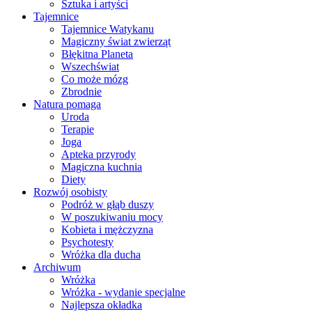
Sztuka i artyści
Tajemnice
Tajemnice Watykanu
Magiczny świat zwierząt
Błękitna Planeta
Wszechświat
Co może mózg
Zbrodnie
Natura pomaga
Uroda
Terapie
Joga
Apteka przyrody
Magiczna kuchnia
Diety
Rozwój osobisty
Podróż w głąb duszy
W poszukiwaniu mocy
Kobieta i mężczyzna
Psychotesty
Wróżka dla ducha
Archiwum
Wróżka
Wróżka - wydanie specjalne
Najlepsza okładka