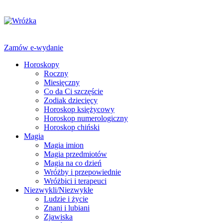
Zamów e-wydanie
Horoskopy
Roczny
Miesięczny
Co da Ci szczęście
Zodiak dziecięcy
Horoskop księżycowy
Horoskop numerologiczny
Horoskop chiński
Magia
Magia imion
Magia przedmiotów
Magia na co dzień
Wróżby i przepowiednie
Wróżbici i terapeuci
Niezwykli/Niezwykłe
Ludzie i życie
Znani i lubiani
Zjawiska