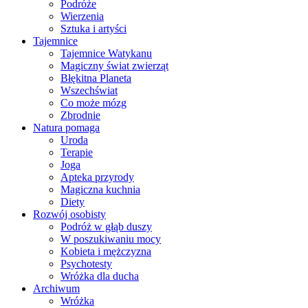
Podróże
Wierzenia
Sztuka i artyści
Tajemnice
Tajemnice Watykanu
Magiczny świat zwierząt
Błękitna Planeta
Wszechświat
Co może mózg
Zbrodnie
Natura pomaga
Uroda
Terapie
Joga
Apteka przyrody
Magiczna kuchnia
Diety
Rozwój osobisty
Podróż w głąb duszy
W poszukiwaniu mocy
Kobieta i mężczyzna
Psychotesty
Wróżka dla ducha
Archiwum
Wróżka