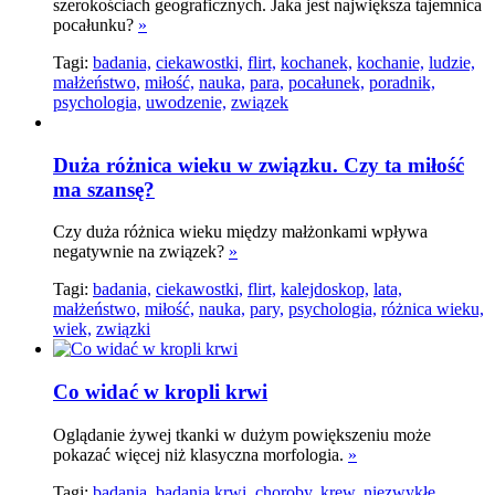
szerokościach geograficznych. Jaka jest największa tajemnica
pocałunku?
»
Tagi:
badania,
ciekawostki,
flirt,
kochanek,
kochanie,
ludzie,
małżeństwo,
miłość,
nauka,
para,
pocałunek,
poradnik,
psychologia,
uwodzenie,
związek
Duża różnica wieku w związku. Czy ta miłość
ma szansę?
Czy duża różnica wieku między małżonkami wpływa
negatywnie na związek?
»
Tagi:
badania,
ciekawostki,
flirt,
kalejdoskop,
lata,
małżeństwo,
miłość,
nauka,
pary,
psychologia,
różnica wieku,
wiek,
związki
Co widać w kropli krwi
Oglądanie żywej tkanki w dużym powiększeniu może
pokazać więcej niż klasyczna morfologia.
»
Tagi:
badania,
badania krwi,
choroby,
krew,
niezwykłe