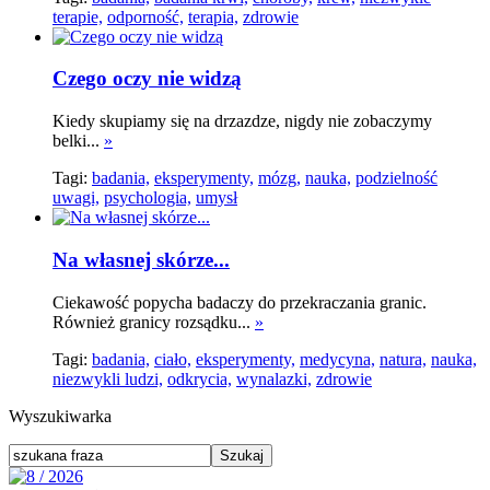
terapie,
odporność,
terapia,
zdrowie
Czego oczy nie widzą
Kiedy skupiamy się na drzazdze, nigdy nie zobaczymy
belki...
»
Tagi:
badania,
eksperymenty,
mózg,
nauka,
podzielność
uwagi,
psychologia,
umysł
Na własnej skórze...
Ciekawość popycha badaczy do przekraczania granic.
Również granicy rozsądku...
»
Tagi:
badania,
ciało,
eksperymenty,
medycyna,
natura,
nauka,
niezwykli ludzi,
odkrycia,
wynalazki,
zdrowie
Wyszukiwarka