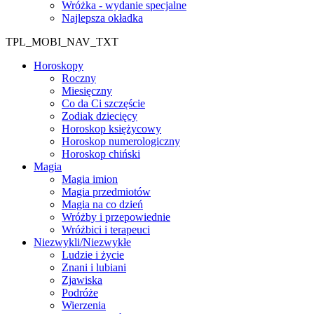
Wróżka - wydanie specjalne
Najlepsza okładka
TPL_MOBI_NAV_TXT
Horoskopy
Roczny
Miesięczny
Co da Ci szczęście
Zodiak dziecięcy
Horoskop księżycowy
Horoskop numerologiczny
Horoskop chiński
Magia
Magia imion
Magia przedmiotów
Magia na co dzień
Wróżby i przepowiednie
Wróżbici i terapeuci
Niezwykli/Niezwykłe
Ludzie i życie
Znani i lubiani
Zjawiska
Podróże
Wierzenia