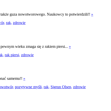
ać także guza nowotworowego. Naukowcy to potwierdzili!!
»
ór,
rak,
zdrowie
w pewnym wieku zmaga się z rakiem piersi...
»
ak,
rak piersi,
zdrowie
konać samemu!!
»
owotwór,
pozytywne myśli,
rak,
Sigrun Olsen,
zdrowie