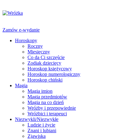
Zamów e-wydanie
Horoskopy
Roczny
Miesięczny
Co da Ci szczęście
Zodiak dziecięcy
Horoskop księżycowy
Horoskop numerologiczny
Horoskop chiński
Magia
Magia imion
Magia przedmiotów
Magia na co dzień
Wróżby i przepowiednie
Wróżbici i terapeuci
Niezwykli/Niezwykłe
Ludzie i życie
Znani i lubiani
Zjawiska