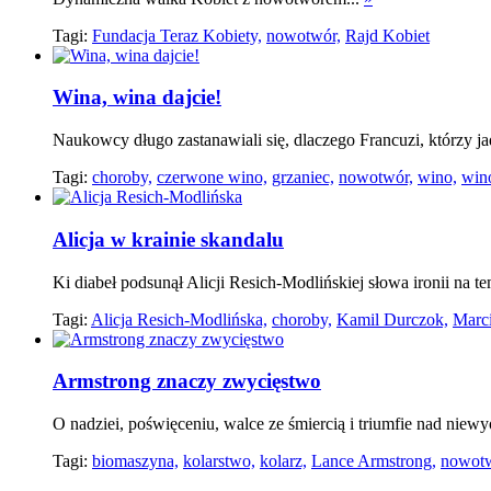
Tagi:
Fundacja Teraz Kobiety,
nowotwór,
Rajd Kobiet
Wina, wina dajcie!
Naukowcy długo zastanawiali się, dlaczego Francuzi, którzy jad
Tagi:
choroby,
czerwone wino,
grzaniec,
nowotwór,
wino,
win
Alicja w krainie skandalu
Ki diabeł podsunął Alicji Resich-Modlińskiej słowa ironii na t
Tagi:
Alicja Resich-Modlińska,
choroby,
Kamil Durczok,
Marc
Armstrong znaczy zwycięstwo
O nadziei, poświęceniu, walce ze śmiercią i triumfie nad nie
Tagi:
biomaszyna,
kolarstwo,
kolarz,
Lance Armstrong,
nowotw