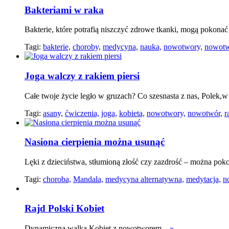
Bakteriami w raka
Bakterie, które potrafią niszczyć zdrowe tkanki, mogą pokon
Tagi:
bakterie,
choroby,
medycyna,
nauka,
nowotwory,
nowotw
Joga walczy z rakiem piersi
Całe twoje życie legło w gruzach? Co szesnasta z nas, Polek,
Tagi:
asany,
ćwiczenia,
joga,
kobieta,
nowotwory,
nowotwór,
r
Nasiona cierpienia można usunąć
Lęki z dzieciństwa, stłumioną złość czy zazdrość – można po
Tagi:
choroba,
Mandala,
medycyna alternatywna,
medytacja,
n
Rajd Polski Kobiet
Dynamiczna walka Kobiet z nowotworem...
»