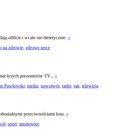
ają obficie i wcale nie dietetycznie.
»
o na zdrowie,
zdrowe serce
emat łysych prezenterów TV...
»
in Pawłowski,
media,
nowotwór,
radio,
rak,
telewizja
wyobrażalnymi przeciwnościami losu.
»
ór,
sport,
sportowiec