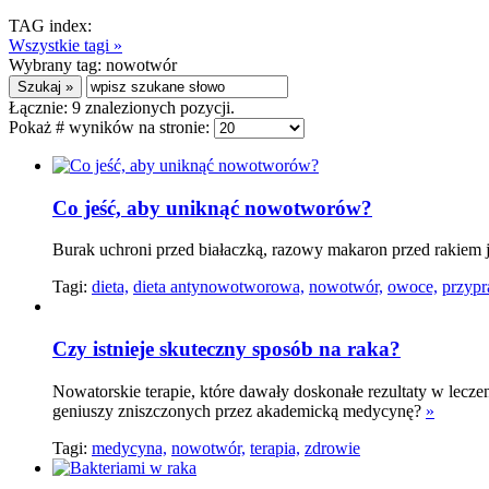
TAG index:
Wszystkie tagi »
Wybrany tag:
nowotwór
Łącznie:
9
znalezionych pozycji.
Pokaż # wyników na stronie:
Co jeść, aby uniknąć nowotworów?
Burak uchroni przed białaczką, razowy makaron przed rakiem 
Tagi:
dieta,
dieta antynowotworowa,
nowotwór,
owoce,
przypr
Czy istnieje skuteczny sposób na raka?
Nowatorskie terapie, które dawały doskonałe rezultaty w leczen
geniuszy zniszczonych przez akademicką medycynę?
»
Tagi:
medycyna,
nowotwór,
terapia,
zdrowie