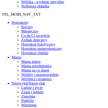
Wróżka - wydanie specjalne
Najlepsza okładka
TPL_MOBI_NAV_TXT
Horoskopy
Roczny
Miesięczny
Co da Ci szczęście
Zodiak dziecięcy
Horoskop księżycowy
Horoskop numerologiczny
Horoskop chiński
Magia
Magia imion
Magia przedmiotów
Magia na co dzień
Wróżby i przepowiednie
Wróżbici i terapeuci
Niezwykli/Niezwykłe
Ludzie i życie
Znani i lubiani
Zjawiska
Podróże
Wierzenia