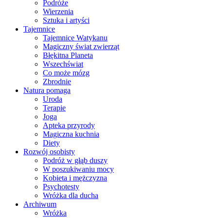
Podróże
Wierzenia
Sztuka i artyści
Tajemnice
Tajemnice Watykanu
Magiczny świat zwierząt
Błękitna Planeta
Wszechświat
Co może mózg
Zbrodnie
Natura pomaga
Uroda
Terapie
Joga
Apteka przyrody
Magiczna kuchnia
Diety
Rozwój osobisty
Podróż w głąb duszy
W poszukiwaniu mocy
Kobieta i mężczyzna
Psychotesty
Wróżka dla ducha
Archiwum
Wróżka