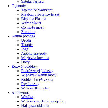
Sztuka i artyści
Tajemnice
Tajemnice Watykanu
Magiczny świat zwierząt
Błękitna Planeta
Wszechświat
Co może mózg
Zbrodnie
Natura pomaga
Uroda
Terapie
Joga
Apteka przyrody
Magiczna kuchnia
Diety
Rozwój osobisty
Podróż w głąb duszy
W poszukiwaniu mocy
Kobieta i mężczyzna
Psychotesty
Wróżka dla ducha
Archiwum
Wróżka
Wróżka - wydanie specjalne
Najlepsza okładka