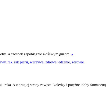
jelita, a czosnek zapobiegnie złośliwym guzom.
»
awy,
rak,
rak piersi,
warzywa,
zdrowe jedzenie,
zdrowie
iu raka. A z drugiej strony zawistni koledzy i potężne lobby farmaceuty