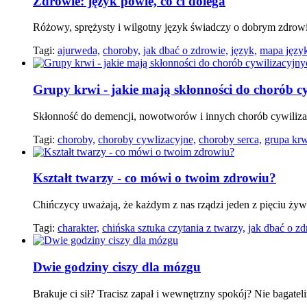
Zdrowie: język powie, co ci dolega
Różowy, sprężysty i wilgotny język świadczy o dobrym zdrowiu. 
Tagi:
ajurweda,
choroby,
jak dbać o zdrowie,
język,
mapa języ
Grupy krwi - jakie mają skłonności do chorób c
Skłonność do demencji, nowotworów i innych chorób cywiliza
Tagi:
choroby,
choroby cywlizacyjne,
choroby serca,
grupa krw
Kształt twarzy - co mówi o twoim zdrowiu?
Chińczycy uważają, że każdym z nas rządzi jeden z pięciu żywi
Tagi:
charakter,
chińska sztuka czytania z twarzy,
jak dbać o zd
Dwie godziny ciszy dla mózgu
Brakuje ci sił? Tracisz zapał i wewnętrzny spokój? Nie bagate