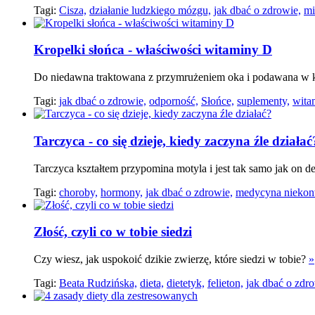
Tagi:
Cisza,
działanie ludzkiego mózgu,
jak dbać o zdrowie,
mi
Kropelki słońca - właściwości witaminy D
Do niedawna traktowana z przymrużeniem oka i podawana w k
Tagi:
jak dbać o zdrowie,
odporność,
Słońce,
suplementy,
wita
Tarczyca - co się dzieje, kiedy zaczyna źle działać
Tarczyca kształtem przypomina motyla i jest tak samo jak on d
Tagi:
choroby,
hormony,
jak dbać o zdrowie,
medycyna niekon
Złość, czyli co w tobie siedzi
Czy wiesz, jak uspokoić dzikie zwierzę, które siedzi w tobie?
»
Tagi:
Beata Rudzińska,
dieta,
dietetyk,
felieton,
jak dbać o zdro