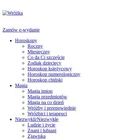
Zamów e-wydanie
Horoskopy
Roczny
Miesięczny
Co da Ci szczęście
Zodiak dziecięcy
Horoskop księżycowy
Horoskop numerologiczny
Horoskop chiński
Magia
Magia imion
Magia przedmiotów
Magia na co dzień
Wróżby i przepowiednie
Wróżbici i terapeuci
Niezwykli/Niezwykłe
Ludzie i życie
Znani i lubiani
Zjawiska