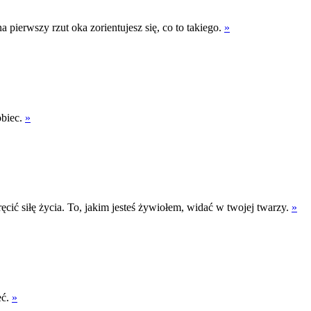
 pierwszy rzut oka zorientujesz się, co to takiego.
»
obiec.
»
cić siłę życia. To, jakim jesteś żywiołem, widać w twojej twarzy.
»
eć.
»