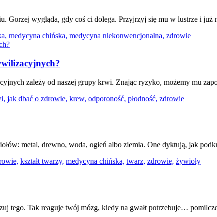
Gorzej wygląda, gdy coś ci dolega. Przyjrzyj się mu w lustrze i już na
ka,
medycyna chińska,
medycyna niekonwencjonalna,
zdrowie
ywilizacyjnych?
cyjnych zależy od naszej grupy krwi. Znając ryzyko, możemy mu zap
i,
jak dbać o zdrowie,
krew,
odporoność,
płodność,
zdrowie
ołów: metal, drewno, woda, ogień albo ziemia. One dyktują, jak podkrę
rowie,
kształt twarzy,
medycyna chińska,
twarz,
zdrowie,
żywioły
lizuj tego. Tak reaguje twój mózg, kiedy na gwałt potrzebuje… pomilcz