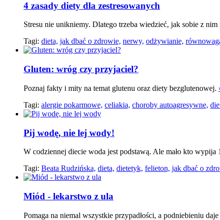
4 zasady diety dla zestresowanych
Stresu nie unikniemy. Dlatego trzeba wiedzieć, jak sobie z ni
Tagi:
dieta,
jak dbać o zdrowie,
nerwy,
odżywianie,
równowag
Gluten: wróg czy przyjaciel?
Poznaj fakty i mity na temat glutenu oraz diety bezglutenowej.
Tagi:
alergie pokarmowe,
celiakia,
choroby autoagresywne,
die
Pij wodę, nie lej wody!
W codziennej diecie woda jest podstawą. Ale mało kto wypija 
Tagi:
Beata Rudzińska,
dieta,
dietetyk,
felieton,
jak dbać o zdro
Miód - lekarstwo z ula
Pomaga na niemal wszystkie przypadłości, a podniebieniu daj