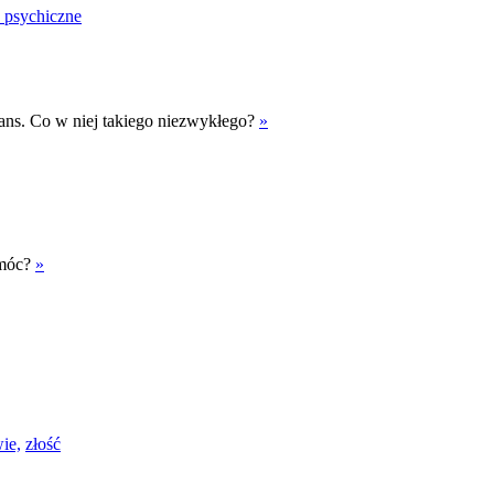
 psychiczne
ns. Co w niej takiego niezwykłego?
»
omóc?
»
ie,
złość