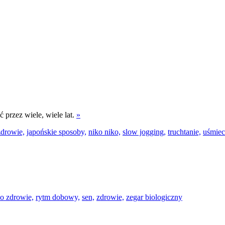
 przez wiele, wiele lat.
»
zdrowie,
japońskie sposoby,
niko niko,
slow jogging,
truchtanie,
uśmiec
 o zdrowie,
rytm dobowy,
sen,
zdrowie,
zegar biologiczny