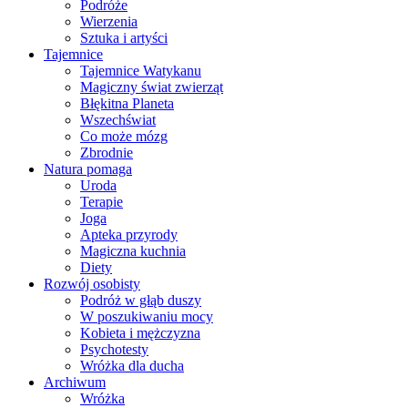
Podróże
Wierzenia
Sztuka i artyści
Tajemnice
Tajemnice Watykanu
Magiczny świat zwierząt
Błękitna Planeta
Wszechświat
Co może mózg
Zbrodnie
Natura pomaga
Uroda
Terapie
Joga
Apteka przyrody
Magiczna kuchnia
Diety
Rozwój osobisty
Podróż w głąb duszy
W poszukiwaniu mocy
Kobieta i mężczyzna
Psychotesty
Wróżka dla ducha
Archiwum
Wróżka