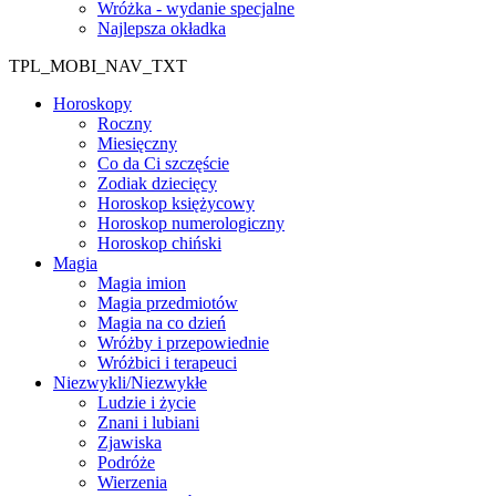
Wróżka - wydanie specjalne
Najlepsza okładka
TPL_MOBI_NAV_TXT
Horoskopy
Roczny
Miesięczny
Co da Ci szczęście
Zodiak dziecięcy
Horoskop księżycowy
Horoskop numerologiczny
Horoskop chiński
Magia
Magia imion
Magia przedmiotów
Magia na co dzień
Wróżby i przepowiednie
Wróżbici i terapeuci
Niezwykli/Niezwykłe
Ludzie i życie
Znani i lubiani
Zjawiska
Podróże
Wierzenia