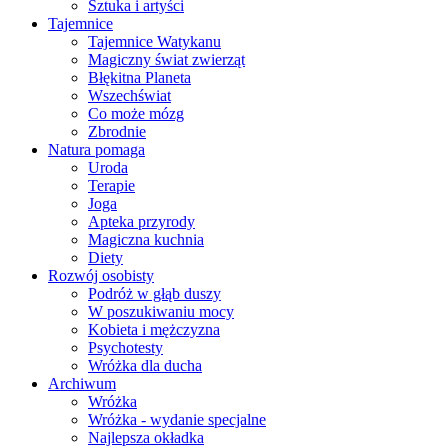
Sztuka i artyści
Tajemnice
Tajemnice Watykanu
Magiczny świat zwierząt
Błękitna Planeta
Wszechświat
Co może mózg
Zbrodnie
Natura pomaga
Uroda
Terapie
Joga
Apteka przyrody
Magiczna kuchnia
Diety
Rozwój osobisty
Podróż w głąb duszy
W poszukiwaniu mocy
Kobieta i mężczyzna
Psychotesty
Wróżka dla ducha
Archiwum
Wróżka
Wróżka - wydanie specjalne
Najlepsza okładka