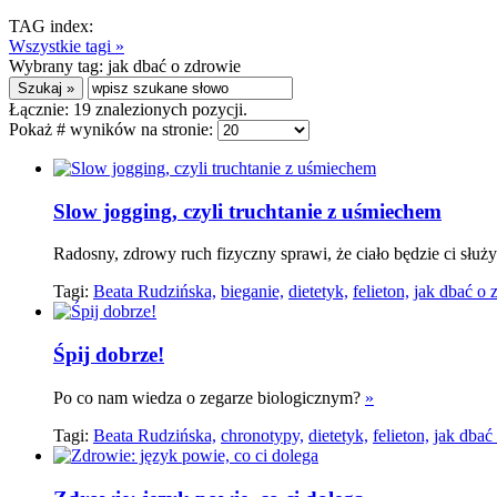
TAG index:
Wszystkie tagi »
Wybrany tag:
jak dbać o zdrowie
Łącznie:
19
znalezionych pozycji.
Pokaż # wyników na stronie:
Slow jogging, czyli truchtanie z uśmiechem
Radosny, zdrowy ruch fizyczny sprawi, że ciało będzie ci służyć
Tagi:
Beata Rudzińska,
bieganie,
dietetyk,
felieton,
jak dbać o 
Śpij dobrze!
Po co nam wiedza o zegarze biologicznym?
»
Tagi:
Beata Rudzińska,
chronotypy,
dietetyk,
felieton,
jak dbać