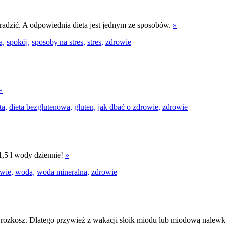
m radzić. A odpowiednia dieta jest jednym ze sposobów.
»
a,
spokój,
sposoby na stres,
stres,
zdrowie
»
ta,
dieta bezglutenowa,
gluten,
jak dbać o zdrowie,
zdrowie
1,5 l wody dziennie!
»
wie,
woda,
woda mineralna,
zdrowie
e rozkosz. Dlatego przywieź z wakacji słoik miodu lub miodową nalew