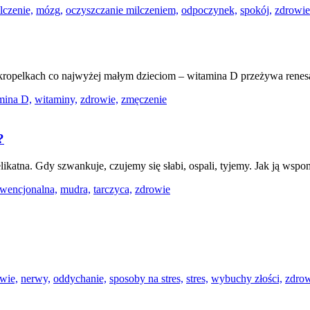
lczenie,
mózg,
oczyszczanie milczeniem,
odpoczynek,
spokój,
zdrowie
ropelkach co najwyżej małym dzieciom – witamina D przeżywa renesa
mina D,
witaminy,
zdrowie,
zmęczenie
?
elikatna. Gdy szwankuje, czujemy się słabi, ospali, tyjemy. Jak ją wsp
wencjonalna,
mudra,
tarczyca,
zdrowie
wie,
nerwy,
oddychanie,
sposoby na stres,
stres,
wybuchy złości,
zdrow