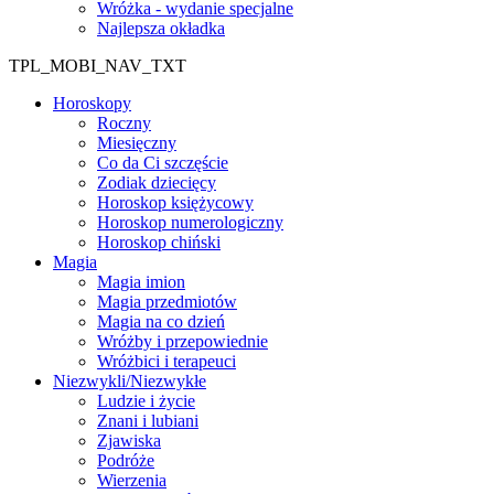
Wróżka - wydanie specjalne
Najlepsza okładka
TPL_MOBI_NAV_TXT
Horoskopy
Roczny
Miesięczny
Co da Ci szczęście
Zodiak dziecięcy
Horoskop księżycowy
Horoskop numerologiczny
Horoskop chiński
Magia
Magia imion
Magia przedmiotów
Magia na co dzień
Wróżby i przepowiednie
Wróżbici i terapeuci
Niezwykli/Niezwykłe
Ludzie i życie
Znani i lubiani
Zjawiska
Podróże
Wierzenia