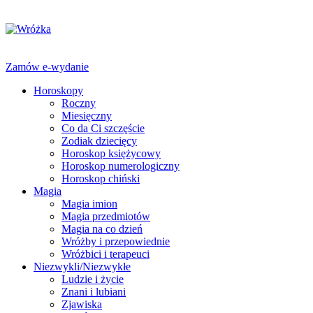
Zamów e-wydanie
Horoskopy
Roczny
Miesięczny
Co da Ci szczęście
Zodiak dziecięcy
Horoskop księżycowy
Horoskop numerologiczny
Horoskop chiński
Magia
Magia imion
Magia przedmiotów
Magia na co dzień
Wróżby i przepowiednie
Wróżbici i terapeuci
Niezwykli/Niezwykłe
Ludzie i życie
Znani i lubiani
Zjawiska