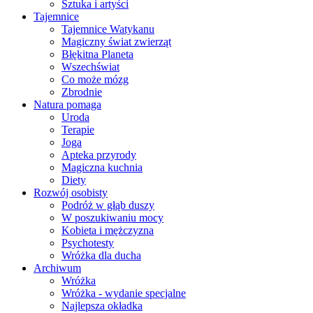
Sztuka i artyści
Tajemnice
Tajemnice Watykanu
Magiczny świat zwierząt
Błękitna Planeta
Wszechświat
Co może mózg
Zbrodnie
Natura pomaga
Uroda
Terapie
Joga
Apteka przyrody
Magiczna kuchnia
Diety
Rozwój osobisty
Podróż w głąb duszy
W poszukiwaniu mocy
Kobieta i mężczyzna
Psychotesty
Wróżka dla ducha
Archiwum
Wróżka
Wróżka - wydanie specjalne
Najlepsza okładka