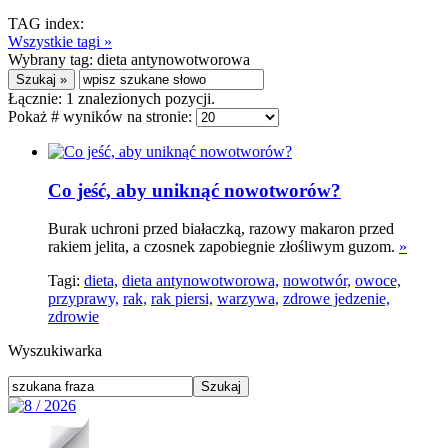
TAG index:
Wszystkie tagi »
Wybrany tag:
dieta antynowotworowa
Łącznie:
1
znalezionych pozycji.
Pokaż # wyników na stronie:
Co jeść, aby uniknąć nowotworów?
Burak uchroni przed białaczką, razowy makaron przed
rakiem jelita, a czosnek zapobiegnie złośliwym guzom.
»
Tagi:
dieta,
dieta antynowotworowa,
nowotwór,
owoce,
przyprawy,
rak,
rak piersi,
warzywa,
zdrowe jedzenie,
zdrowie
Wyszukiwarka