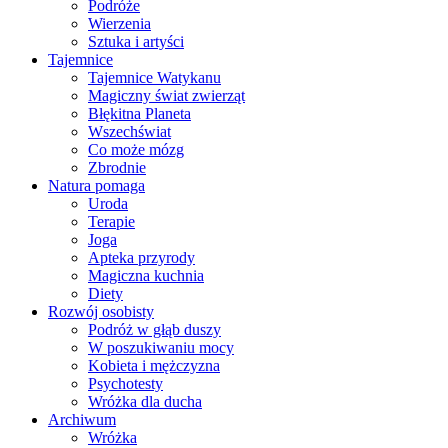
Podróże
Wierzenia
Sztuka i artyści
Tajemnice
Tajemnice Watykanu
Magiczny świat zwierząt
Błękitna Planeta
Wszechświat
Co może mózg
Zbrodnie
Natura pomaga
Uroda
Terapie
Joga
Apteka przyrody
Magiczna kuchnia
Diety
Rozwój osobisty
Podróż w głąb duszy
W poszukiwaniu mocy
Kobieta i mężczyzna
Psychotesty
Wróżka dla ducha
Archiwum
Wróżka