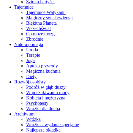
Sztuka i artyści
Tajemnice
Tajemnice Watykanu
Magiczny świat zwierząt
Błękitna Planeta
Wszechświat
Co może mózg
Zbrodnie
Natura pomaga
Uroda
Terapie
Joga
Apteka przyrody
Magiczna kuchnia
Diety
Rozwój osobisty
Podróż w głąb duszy
W poszukiwaniu mocy
Kobieta i mężczyzna
Psychotesty
Wróżka dla ducha
Archiwum
Wróżka
Wróżka - wydanie specjalne
Najlepsza okładka