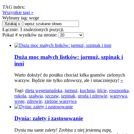
TAG index:
Wszystkie tagi »
Wybrany tag:
wege
Łącznie:
3
znalezionych pozycji.
Pokaż # wyników na stronie:
Duża moc małych listków: jarmuż, szpinak i
inni
Warto dołożyć do posiłku chociaż kilka gramów zielonych
warzyw. Będzie nie tylko zdrowszy, ale i smaczniejszy!
»
Tagi:
dieta wegetariańska,
jarmuż,
kuchnia,
liście,
roszponka,
rukola,
szałwia,
szczaw,
szpinak,
uroda i zdrowie,
warzywa,
wege,
zdrowie,
zielone warzywa
Dynia: zalety i zastosowanie
Dynia ma same zalety! Zrobisz z niej jesienną zupę,