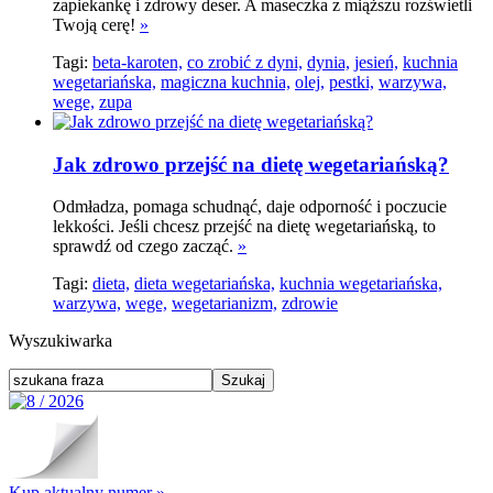
zapiekankę i zdrowy deser. A maseczka z miąższu rozświetli
Twoją cerę!
»
Tagi:
beta-karoten,
co zrobić z dyni,
dynia,
jesień,
kuchnia
wegetariańska,
magiczna kuchnia,
olej,
pestki,
warzywa,
wege,
zupa
Jak zdrowo przejść na dietę wegetariańską?
Odmładza, pomaga schudnąć, daje odporność i poczucie
lekkości. Jeśli chcesz przejść na dietę wegetariańską, to
sprawdź od czego zacząć.
»
Tagi:
dieta,
dieta wegetariańska,
kuchnia wegetariańska,
warzywa,
wege,
wegetarianizm,
zdrowie
Wyszukiwarka
Kup aktualny numer »