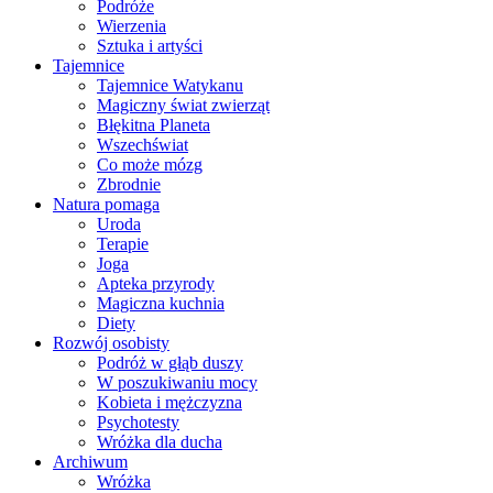
Podróże
Wierzenia
Sztuka i artyści
Tajemnice
Tajemnice Watykanu
Magiczny świat zwierząt
Błękitna Planeta
Wszechświat
Co może mózg
Zbrodnie
Natura pomaga
Uroda
Terapie
Joga
Apteka przyrody
Magiczna kuchnia
Diety
Rozwój osobisty
Podróż w głąb duszy
W poszukiwaniu mocy
Kobieta i mężczyzna
Psychotesty
Wróżka dla ducha
Archiwum
Wróżka