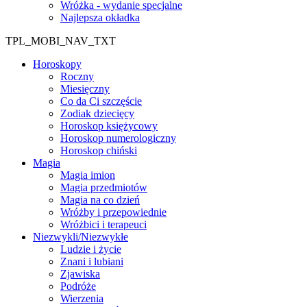
Wróżka - wydanie specjalne
Najlepsza okładka
TPL_MOBI_NAV_TXT
Horoskopy
Roczny
Miesięczny
Co da Ci szczęście
Zodiak dziecięcy
Horoskop księżycowy
Horoskop numerologiczny
Horoskop chiński
Magia
Magia imion
Magia przedmiotów
Magia na co dzień
Wróżby i przepowiednie
Wróżbici i terapeuci
Niezwykli/Niezwykłe
Ludzie i życie
Znani i lubiani
Zjawiska
Podróże
Wierzenia