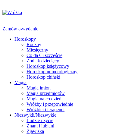
Zamów e-wydanie
Horoskopy
Roczny
Miesięczny
Co da Ci szczęście
Zodiak dziecięcy
Horoskop księżycowy
Horoskop numerologiczny
Horoskop chiński
Magia
Magia imion
Magia przedmiotów
Magia na co dzień
Wróżby i przepowiednie
Wróżbici i terapeuci
Niezwykli/Niezwykłe
Ludzie i życie
Znani i lubiani
Zjawiska