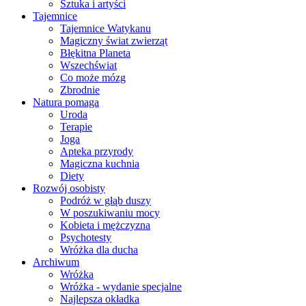
Sztuka i artyści
Tajemnice
Tajemnice Watykanu
Magiczny świat zwierząt
Błękitna Planeta
Wszechświat
Co może mózg
Zbrodnie
Natura pomaga
Uroda
Terapie
Joga
Apteka przyrody
Magiczna kuchnia
Diety
Rozwój osobisty
Podróż w głąb duszy
W poszukiwaniu mocy
Kobieta i mężczyzna
Psychotesty
Wróżka dla ducha
Archiwum
Wróżka
Wróżka - wydanie specjalne
Najlepsza okładka