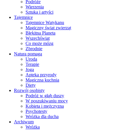
Podróże
Wierzenia
Sztuka i artyści
Tajemnice
Tajemnice Watykanu
Magiczny świat zwierząt
Błękitna Planeta
Wszechświat
Co może mózg
Zbrodnie
Natura pomaga
Uroda
Terapie
Joga
Apteka przyrody
Magiczna kuchnia
Diety
Rozwój osobisty
Podróż w głąb duszy
W poszukiwaniu mocy
Kobieta i mężczyzna
Psychotesty
Wróżka dla ducha
Archiwum
Wróżka