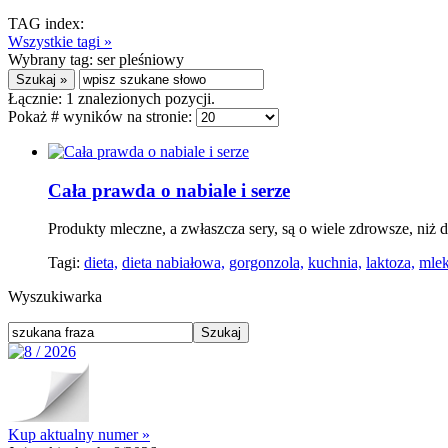
TAG index:
Wszystkie tagi »
Wybrany tag:
ser pleśniowy
Łącznie:
1
znalezionych pozycji.
Pokaż # wyników na stronie:
Cała prawda o nabiale i serze
Produkty mleczne, a zwłaszcza sery, są o wiele zdrowsze, niż
Tagi:
dieta,
dieta nabiałowa,
gorgonzola,
kuchnia,
laktoza,
mlek
Wyszukiwarka
Kup aktualny numer »