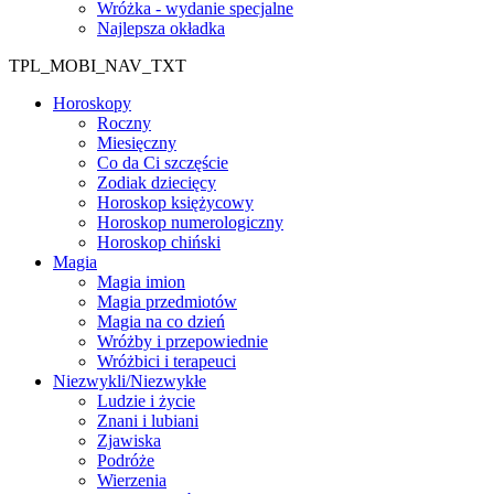
Wróżka - wydanie specjalne
Najlepsza okładka
TPL_MOBI_NAV_TXT
Horoskopy
Roczny
Miesięczny
Co da Ci szczęście
Zodiak dziecięcy
Horoskop księżycowy
Horoskop numerologiczny
Horoskop chiński
Magia
Magia imion
Magia przedmiotów
Magia na co dzień
Wróżby i przepowiednie
Wróżbici i terapeuci
Niezwykli/Niezwykłe
Ludzie i życie
Znani i lubiani
Zjawiska
Podróże
Wierzenia