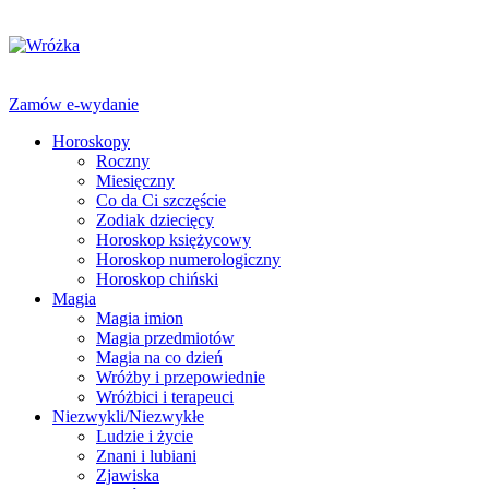
Zamów e-wydanie
Horoskopy
Roczny
Miesięczny
Co da Ci szczęście
Zodiak dziecięcy
Horoskop księżycowy
Horoskop numerologiczny
Horoskop chiński
Magia
Magia imion
Magia przedmiotów
Magia na co dzień
Wróżby i przepowiednie
Wróżbici i terapeuci
Niezwykli/Niezwykłe
Ludzie i życie
Znani i lubiani
Zjawiska