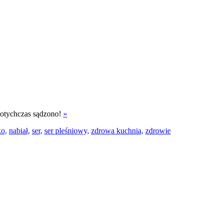
 dotychczas sądzono!
»
o,
nabiał,
ser,
ser pleśniowy,
zdrowa kuchnia,
zdrowie