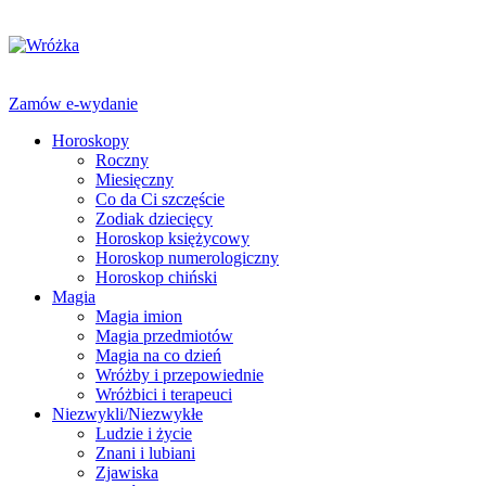
Zamów e-wydanie
Horoskopy
Roczny
Miesięczny
Co da Ci szczęście
Zodiak dziecięcy
Horoskop księżycowy
Horoskop numerologiczny
Horoskop chiński
Magia
Magia imion
Magia przedmiotów
Magia na co dzień
Wróżby i przepowiednie
Wróżbici i terapeuci
Niezwykli/Niezwykłe
Ludzie i życie
Znani i lubiani
Zjawiska