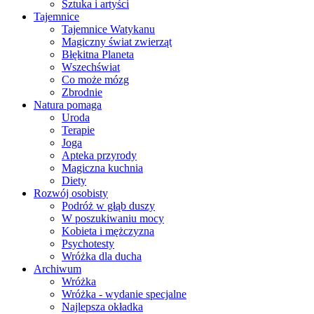
Sztuka i artyści
Tajemnice
Tajemnice Watykanu
Magiczny świat zwierząt
Błękitna Planeta
Wszechświat
Co może mózg
Zbrodnie
Natura pomaga
Uroda
Terapie
Joga
Apteka przyrody
Magiczna kuchnia
Diety
Rozwój osobisty
Podróż w głąb duszy
W poszukiwaniu mocy
Kobieta i mężczyzna
Psychotesty
Wróżka dla ducha
Archiwum
Wróżka
Wróżka - wydanie specjalne
Najlepsza okładka