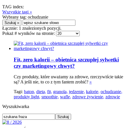
TAG index:
Wszystkie tagi »
Wybrany tag:
ochudzanie
Łącznie:
1
znalezionych pozycji.
Pokaż # wyników na stronie:
Fit, zero kalorii – obietnica szczupłej sylwetki
czy marketingowy chwyt?
Czy produkty, które uważamy za zdrowe, rzeczywiście takie
są? A jeśli nie, to co z tym fantem zrobić?
»
Tagi:
baton,
dieta,
fit,
granola,
jedzenie,
kalorie,
ochudzanie,
produkty light,
smoothie,
wafle,
zdrowe żywienie,
zdrowie
Wyszukiwarka