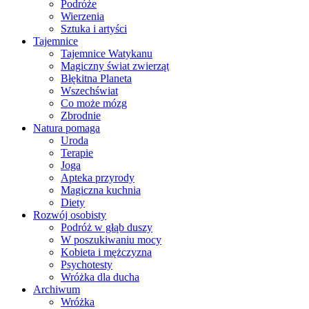
Podróże
Wierzenia
Sztuka i artyści
Tajemnice
Tajemnice Watykanu
Magiczny świat zwierząt
Błękitna Planeta
Wszechświat
Co może mózg
Zbrodnie
Natura pomaga
Uroda
Terapie
Joga
Apteka przyrody
Magiczna kuchnia
Diety
Rozwój osobisty
Podróż w głąb duszy
W poszukiwaniu mocy
Kobieta i mężczyzna
Psychotesty
Wróżka dla ducha
Archiwum
Wróżka