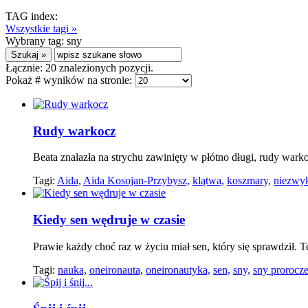
TAG index:
Wszystkie tagi »
Wybrany tag:
sny
Łącznie:
20
znalezionych pozycji.
Pokaż # wyników na stronie:
Rudy warkocz
Beata znalazła na strychu zawinięty w płótno długi, rudy wark
Tagi:
Aida,
Aida Kosojan-Przybysz,
klątwa,
koszmary,
niezwyk
Kiedy sen wędruje w czasie
Prawie każdy choć raz w życiu miał sen, który się sprawdził.
Tagi:
nauka,
oneironauta,
oneironautyka,
sen,
sny,
sny prorocze