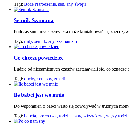
Tagi:
Boże Narodzenie,
sen,
sny,
święta
Sennik Szamana
Podczas snu umysł człowieka może kontaktować się z rzeczywi
Tagi:
mity,
sennik,
sny,
szamanizm
Co chcesz powiedzieć
Ludzie od niepamiętnych czasów zastanawiali się, co oznaczają 
Tagi:
duchy,
sen,
sny,
zmarli
Ile babci jest we mnie
Do wspomnień o babci warto się odwoływać w trudnych moment
Tagi:
babcia,
proroctwa,
rodzina,
sny,
więzy krwi,
więzy rodzi