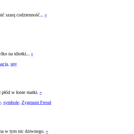
ić szarą codzienność...
»
lko na idiotki...
»
acja,
sny
t płód w łonie matki.
»
e,
symbole,
Zygmunt Freud
e ma w tym nic dziwnego.
»