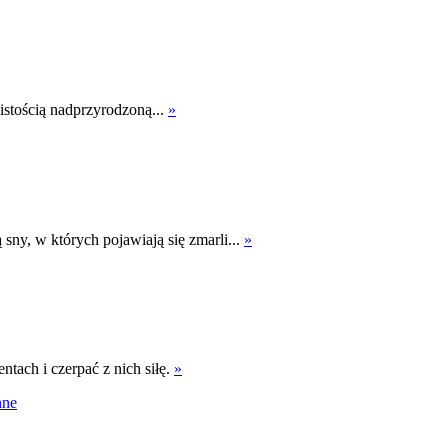
stością nadprzyrodzoną...
»
sny, w których pojawiają się zmarli...
»
ach i czerpać z nich siłę.
»
nne