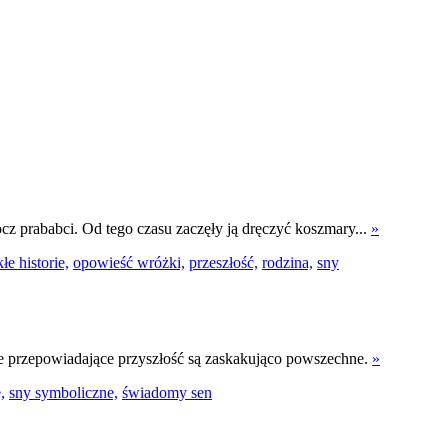
ocz prababci. Od tego czasu zaczęły ją dręczyć koszmary...
»
łe historie,
opowieść wróżki,
przeszłość,
rodzina,
sny
 Te przepowiadające przyszłość są zaskakująco powszechne.
»
,
sny symboliczne,
świadomy sen