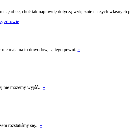
am się obce, choć tak naprawdę dotyczą wyłącznie naszych własnych 
e,
zdrowie
 nie mają na to dowodów, są tego pewni.
»
rej nie możemy wyjść...
»
em rozstaliśmy się...
»