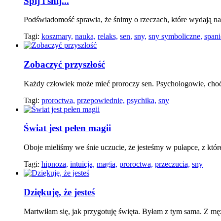
Śpij i śnij...
Podświadomość sprawia, że śnimy o rzeczach, które wydają n
Tagi:
koszmary,
nauka,
relaks,
sen,
sny,
sny symboliczne,
spani
Zobaczyć przyszłość
Każdy człowiek może mieć proroczy sen. Psychologowie, choć
Tagi:
proroctwa,
przepowiednie,
psychika,
sny
Świat jest pełen magii
Oboje mieliśmy we śnie uczucie, że jesteśmy w pułapce, z któ
Tagi:
hipnoza,
intuicja,
magia,
proroctwa,
przeczucia,
sny
Dziękuję, że jesteś
Martwiłam się, jak przygotuję święta. Byłam z tym sama. Z męż