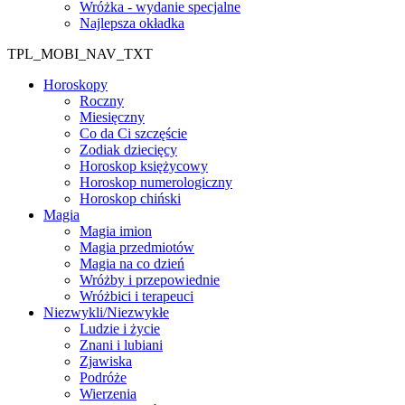
Wróżka - wydanie specjalne
Najlepsza okładka
TPL_MOBI_NAV_TXT
Horoskopy
Roczny
Miesięczny
Co da Ci szczęście
Zodiak dziecięcy
Horoskop księżycowy
Horoskop numerologiczny
Horoskop chiński
Magia
Magia imion
Magia przedmiotów
Magia na co dzień
Wróżby i przepowiednie
Wróżbici i terapeuci
Niezwykli/Niezwykłe
Ludzie i życie
Znani i lubiani
Zjawiska
Podróże
Wierzenia