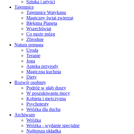
Sztuka i artyści
Tajemnice
Tajemnice Watykanu
Magiczny świat zwierząt
Błękitna Planeta
Wszechświat
Co może mózg
Zbrodnie
Natura pomaga
Uroda
Terapie
Joga
Apteka przyrody
Magiczna kuchnia
Diety
Rozwój osobisty
Podróż w głąb duszy
W poszukiwaniu mocy
Kobieta i mężczyzna
Psychotesty
Wróżka dla ducha
Archiwum
Wróżka
Wróżka - wydanie specjalne
Najlepsza okładka