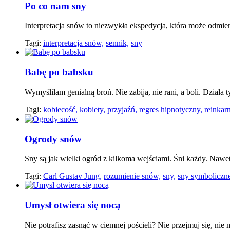
Po co nam sny
Interpretacja snów to niezwykła ekspedycja, która może odmien
Tagi:
interpretacja snów,
sennik,
sny
Babę po babsku
Wymyśliłam genialną broń. Nie zabija, nie rani, a boli. Działa ty
Tagi:
kobiecość,
kobiety,
przyjaźń,
regres hipnotyczny,
reinkarn
Ogrody snów
Sny są jak wielki ogród z kilkoma wejściami. Śni każdy. Nawe
Tagi:
Carl Gustav Jung,
rozumienie snów,
sny,
sny symboliczn
Umysł otwiera się nocą
Nie potrafisz zasnąć w ciemnej pościeli? Nie przejmuj się, ni