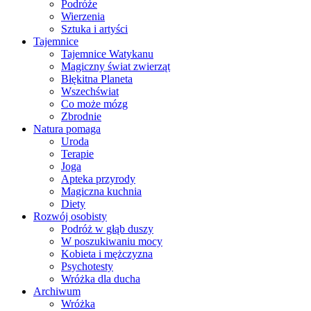
Podróże
Wierzenia
Sztuka i artyści
Tajemnice
Tajemnice Watykanu
Magiczny świat zwierząt
Błękitna Planeta
Wszechświat
Co może mózg
Zbrodnie
Natura pomaga
Uroda
Terapie
Joga
Apteka przyrody
Magiczna kuchnia
Diety
Rozwój osobisty
Podróż w głąb duszy
W poszukiwaniu mocy
Kobieta i mężczyzna
Psychotesty
Wróżka dla ducha
Archiwum
Wróżka