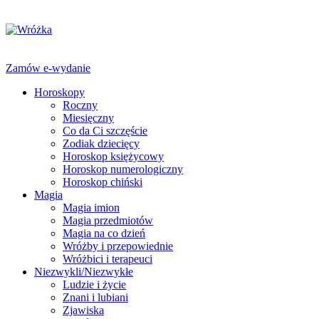
Zamów e-wydanie
Horoskopy
Roczny
Miesięczny
Co da Ci szczęście
Zodiak dziecięcy
Horoskop księżycowy
Horoskop numerologiczny
Horoskop chiński
Magia
Magia imion
Magia przedmiotów
Magia na co dzień
Wróżby i przepowiednie
Wróżbici i terapeuci
Niezwykli/Niezwykłe
Ludzie i życie
Znani i lubiani
Zjawiska