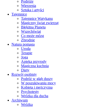
Podróże
Wierzenia
Sztuka i artyści
Tajemnice
Tajemnice Watykanu
Magiczny świat zwierząt
Błękitna Planeta
Wszechświat
Co może mózg
Zbrodnie
Natura pomaga
Uroda
Terapie
Joga
Apteka przyrody
Magiczna kuchnia
Diety
Rozwój osobisty
Podróż w głąb duszy
W poszukiwaniu mocy
Kobieta i mężczyzna
Psychotesty
Wróżka dla ducha
Archiwum
Wróżka