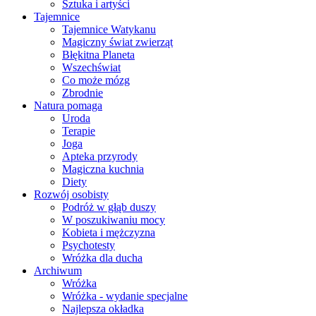
Sztuka i artyści
Tajemnice
Tajemnice Watykanu
Magiczny świat zwierząt
Błękitna Planeta
Wszechświat
Co może mózg
Zbrodnie
Natura pomaga
Uroda
Terapie
Joga
Apteka przyrody
Magiczna kuchnia
Diety
Rozwój osobisty
Podróż w głąb duszy
W poszukiwaniu mocy
Kobieta i mężczyzna
Psychotesty
Wróżka dla ducha
Archiwum
Wróżka
Wróżka - wydanie specjalne
Najlepsza okładka