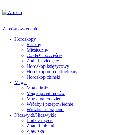
Zamów e-wydanie
Horoskopy
Roczny
Miesięczny
Co da Ci szczęście
Zodiak dziecięcy
Horoskop księżycowy
Horoskop numerologiczny
Horoskop chiński
Magia
Magia imion
Magia przedmiotów
Magia na co dzień
Wróżby i przepowiednie
Wróżbici i terapeuci
Niezwykli/Niezwykłe
Ludzie i życie
Znani i lubiani
Zjawiska