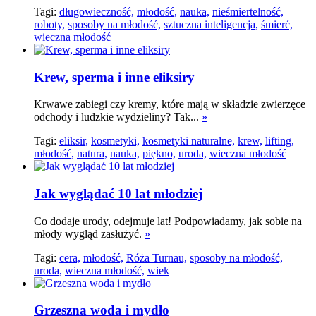
Tagi:
długowieczność,
młodość,
nauka,
nieśmiertelność,
roboty,
sposoby na młodość,
sztuczna inteligencja,
śmierć,
wieczna młodość
Krew, sperma i inne eliksiry
Krwawe zabiegi czy kremy, które mają w składzie zwierzęce
odchody i ludzkie wydzieliny? Tak...
»
Tagi:
eliksir,
kosmetyki,
kosmetyki naturalne,
krew,
lifting,
młodość,
natura,
nauka,
piękno,
uroda,
wieczna młodość
Jak wyglądać 10 lat młodziej
Co dodaje urody, odejmuje lat! Podpowiadamy, jak sobie na
młody wygląd zasłużyć.
»
Tagi:
cera,
młodość,
Róża Turnau,
sposoby na młodość,
uroda,
wieczna młodość,
wiek
Grzeszna woda i mydło