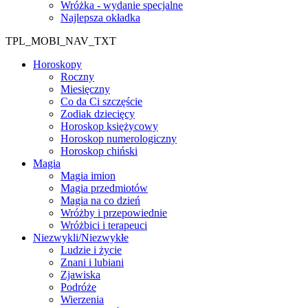
Wróżka - wydanie specjalne
Najlepsza okładka
TPL_MOBI_NAV_TXT
Horoskopy
Roczny
Miesięczny
Co da Ci szczęście
Zodiak dziecięcy
Horoskop księżycowy
Horoskop numerologiczny
Horoskop chiński
Magia
Magia imion
Magia przedmiotów
Magia na co dzień
Wróżby i przepowiednie
Wróżbici i terapeuci
Niezwykli/Niezwykłe
Ludzie i życie
Znani i lubiani
Zjawiska
Podróże
Wierzenia