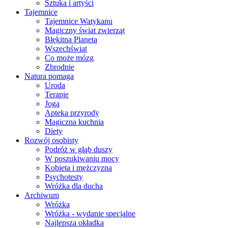
Sztuka i artyści
Tajemnice
Tajemnice Watykanu
Magiczny świat zwierząt
Błękitna Planeta
Wszechświat
Co może mózg
Zbrodnie
Natura pomaga
Uroda
Terapie
Joga
Apteka przyrody
Magiczna kuchnia
Diety
Rozwój osobisty
Podróż w głąb duszy
W poszukiwaniu mocy
Kobieta i mężczyzna
Psychotesty
Wróżka dla ducha
Archiwum
Wróżka
Wróżka - wydanie specjalne
Najlepsza okładka