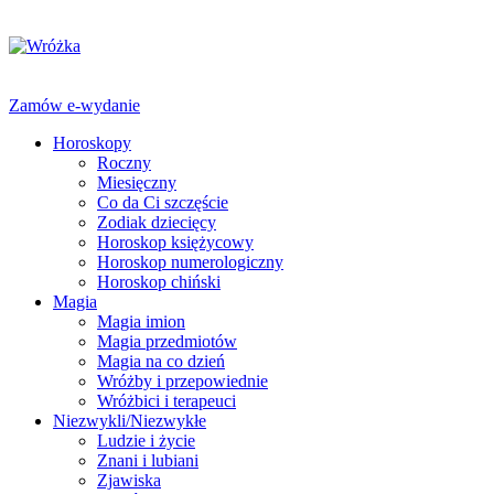
Zamów e-wydanie
Horoskopy
Roczny
Miesięczny
Co da Ci szczęście
Zodiak dziecięcy
Horoskop księżycowy
Horoskop numerologiczny
Horoskop chiński
Magia
Magia imion
Magia przedmiotów
Magia na co dzień
Wróżby i przepowiednie
Wróżbici i terapeuci
Niezwykli/Niezwykłe
Ludzie i życie
Znani i lubiani
Zjawiska