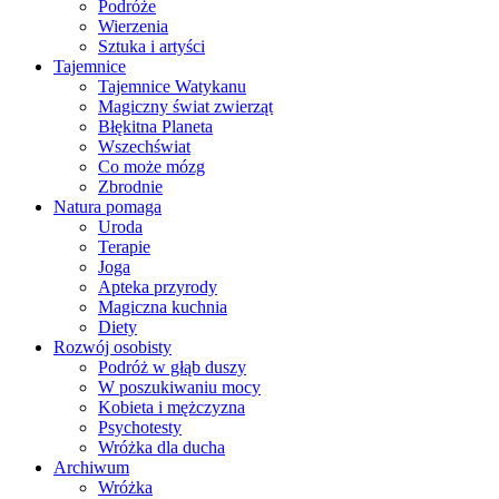
Podróże
Wierzenia
Sztuka i artyści
Tajemnice
Tajemnice Watykanu
Magiczny świat zwierząt
Błękitna Planeta
Wszechświat
Co może mózg
Zbrodnie
Natura pomaga
Uroda
Terapie
Joga
Apteka przyrody
Magiczna kuchnia
Diety
Rozwój osobisty
Podróż w głąb duszy
W poszukiwaniu mocy
Kobieta i mężczyzna
Psychotesty
Wróżka dla ducha
Archiwum
Wróżka