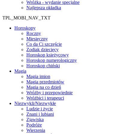
Wróżka - wydanie specjalne
Najlepsza okładka
TPL_MOBI_NAV_TXT
Horoskopy
Roczny
Miesięczny
Co da Ci szczęście
Zodiak dziecięcy
Horoskop księżycowy
Horoskop numerologiczny
Horoskop chiński
Magia
Magia imion
Magia przedmiotów
Magia na co dzień
Wróżby i przepowiednie
Wróżbici i terapeuci
Niezwykli/Niezwykłe
Ludzie i życie
Znani i lubiani
Zjawiska
Podróże
Wierzenia