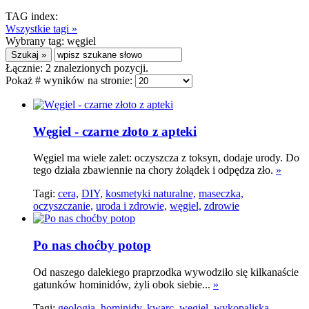
TAG index:
Wszystkie tagi »
Wybrany tag:
węgiel
Łącznie:
2
znalezionych pozycji.
Pokaż # wyników na stronie:
Węgiel - czarne złoto z apteki
Węgiel ma wiele zalet: oczyszcza z toksyn, dodaje urody. Do
tego działa zbawiennie na chory żołądek i odpędza zło.
»
Tagi:
cera,
DIY,
kosmetyki naturalne,
maseczka,
oczyszczanie,
uroda i zdrowie,
węgiel,
zdrowie
Po nas choćby potop
Od naszego dalekiego praprzodka wywodziło się kilkanaście
gatunków hominidów, żyli obok siebie...
»
Tagi:
geologia,
hominidy,
kwarc,
węgiel,
wykopaliska