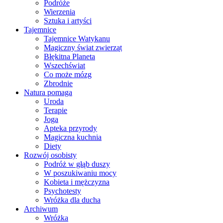
Podróże
Wierzenia
Sztuka i artyści
Tajemnice
Tajemnice Watykanu
Magiczny świat zwierząt
Błękitna Planeta
Wszechświat
Co może mózg
Zbrodnie
Natura pomaga
Uroda
Terapie
Joga
Apteka przyrody
Magiczna kuchnia
Diety
Rozwój osobisty
Podróż w głąb duszy
W poszukiwaniu mocy
Kobieta i mężczyzna
Psychotesty
Wróżka dla ducha
Archiwum
Wróżka