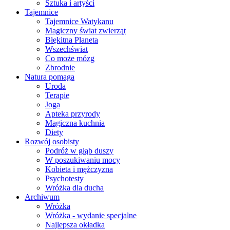
Sztuka i artyści
Tajemnice
Tajemnice Watykanu
Magiczny świat zwierząt
Błękitna Planeta
Wszechświat
Co może mózg
Zbrodnie
Natura pomaga
Uroda
Terapie
Joga
Apteka przyrody
Magiczna kuchnia
Diety
Rozwój osobisty
Podróż w głąb duszy
W poszukiwaniu mocy
Kobieta i mężczyzna
Psychotesty
Wróżka dla ducha
Archiwum
Wróżka
Wróżka - wydanie specjalne
Najlepsza okładka