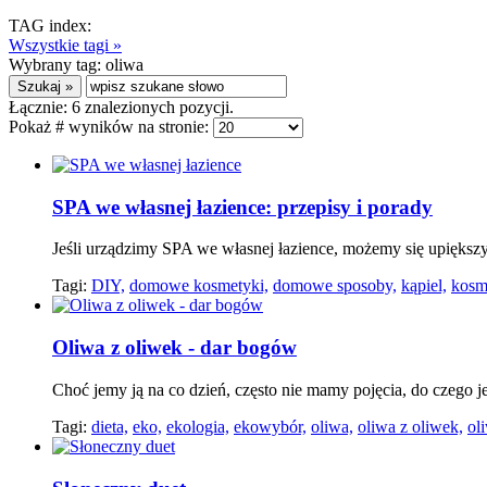
TAG index:
Wszystkie tagi »
Wybrany tag:
oliwa
Łącznie:
6
znalezionych pozycji.
Pokaż # wyników na stronie:
SPA we własnej łazience: przepisy i porady
Jeśli urządzimy SPA we własnej łazience, możemy się upiększy
Tagi:
DIY,
domowe kosmetyki,
domowe sposoby,
kąpiel,
kosme
Oliwa z oliwek - dar bogów
Choć jemy ją na co dzień, często nie mamy pojęcia, do czego j
Tagi:
dieta,
eko,
ekologia,
ekowybór,
oliwa,
oliwa z oliwek,
ol