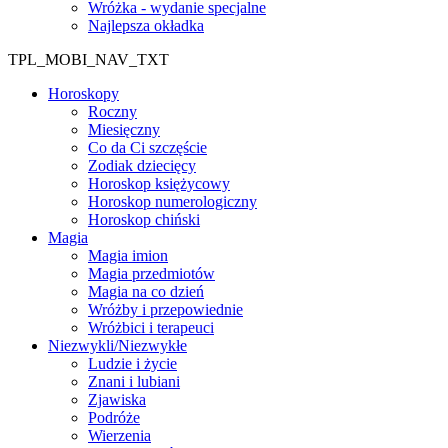
Wróżka - wydanie specjalne
Najlepsza okładka
TPL_MOBI_NAV_TXT
Horoskopy
Roczny
Miesięczny
Co da Ci szczęście
Zodiak dziecięcy
Horoskop księżycowy
Horoskop numerologiczny
Horoskop chiński
Magia
Magia imion
Magia przedmiotów
Magia na co dzień
Wróżby i przepowiednie
Wróżbici i terapeuci
Niezwykli/Niezwykłe
Ludzie i życie
Znani i lubiani
Zjawiska
Podróże
Wierzenia