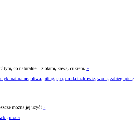
ć tym, co naturalne – ziołami, kawą, cukrem.
»
tyki naturalne,
oliwa,
piling,
spa,
uroda i zdrowie,
woda,
zabiegi piel
eszcze można jej użyć!
»
iwki,
uroda