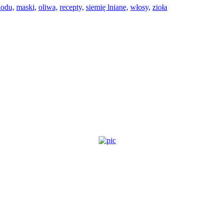
iodu,
maski,
oliwa,
recepty,
siemię lniane,
włosy,
zioła