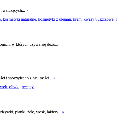
ji walczących...
»
e,
kosmetyki naturalne,
kosmetyki z olejami,
krem,
kwasy tłuszczowe,
onach, w których używa się dużo...
»
ci i sporządzano z niej maści...
»
iwek,
oliwki,
recepty
ywki, pianki, żele, wosk, lakiery...
»