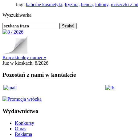
Tagi:
babcine kosmetyki,
fryzura,
henna,
lotiony,
maseczki z m
Wyszukiwarka
Kup aktualny numer »
Już w kioskach:
8/2026
Pozostań z nami w kontakcie
Wydawnictwo
Konkursy
O nas
Reklama