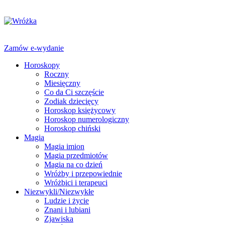
Zamów e-wydanie
Horoskopy
Roczny
Miesięczny
Co da Ci szczęście
Zodiak dziecięcy
Horoskop księżycowy
Horoskop numerologiczny
Horoskop chiński
Magia
Magia imion
Magia przedmiotów
Magia na co dzień
Wróżby i przepowiednie
Wróżbici i terapeuci
Niezwykli/Niezwykłe
Ludzie i życie
Znani i lubiani
Zjawiska