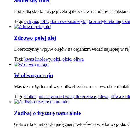
Słoneczny duet
Pod żółtą skórką kryje przebogaty zestaw naturalnych substanc
Tagi:
cytryna,
DIY,
domowe kosmetyki,
kosmetyki ekologiczn
Zdrowo polej olej
Dobroczynny wpływ olejów na organizm widać najlepiej w rej
Tagi:
kwas linolowy,
olej,
oleje,
oliwa
W oliwnym raju
Masaże z użyciem oliwy z oliwek zalecano na wszelkie obolałoś
Tagi:
Gallen,
nienasycone kwasy tłuszczowe,
oliwa,
oliwa z ol
Zadbaj o fryzurę naturalnie
Gotowe kosmetyki do pielęgnacji włosów to wielka wygoda. Odż