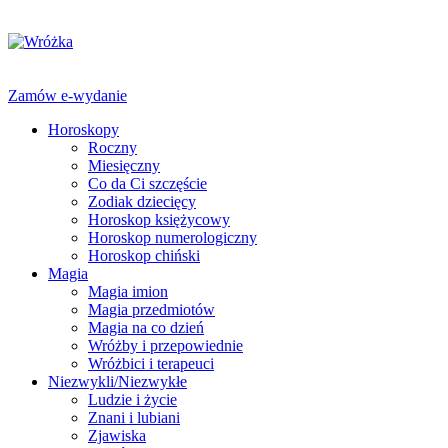
Zamów e-wydanie
Horoskopy
Roczny
Miesięczny
Co da Ci szczęście
Zodiak dziecięcy
Horoskop księżycowy
Horoskop numerologiczny
Horoskop chiński
Magia
Magia imion
Magia przedmiotów
Magia na co dzień
Wróżby i przepowiednie
Wróżbici i terapeuci
Niezwykli/Niezwykłe
Ludzie i życie
Znani i lubiani
Zjawiska