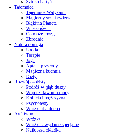
Sztuka i artyści
Tajemnice
Tajemnice Watykanu
Magiczny świat zwierząt
Błękitna Planeta
Wszechświat
Co może mózg
Zbrodnie
Natura pomaga
Uroda
Terapie
Joga
Apteka przyrody
Magiczna kuchnia
Diety
Rozwój osobisty
Podróż w głąb duszy
W poszukiwaniu mocy
Kobieta i mężczyzna
Psychotesty
Wróżka dla ducha
Archiwum
Wróżka
Wróżka - wydanie specjalne
Najlepsza okładka