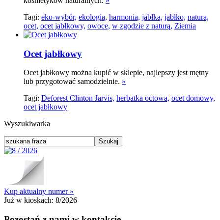
kosmetyków naturalnych.
»
Tagi:
eko-wybór,
ekologia,
harmonia,
jabłka,
jabłko,
natura,
ocet,
ocet jabłkowy,
owoce,
w zgodzie z naturą,
Ziemia
Ocet jabłkowy
Ocet jabłkowy można kupić w sklepie, najlepszy jest mętny
lub przygotować samodzielnie.
»
Tagi:
Deforest Clinton Jarvis,
herbatka octowa,
ocet domowy,
ocet jabłkowy
Wyszukiwarka
Kup aktualny numer »
Już w kioskach:
8/2026
Pozostań z nami w kontakcie