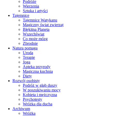
Podróże
Wierzenia
Sztuka i artyści
Tajemnice
Tajemnice Watykanu
Magiczny świat zwierząt
Błękitna Planeta
Wszechświat
Co może mózg
Zbrodnie
Natura pomaga
Uroda
Terapie
Joga
Apteka przyrody
Magiczna kuchnia
Diety
Rozwój osobisty
Podróż w głąb duszy
W poszukiwaniu mocy
Kobieta i mężczyzna
Psychotesty
Wróżka dla ducha
Archiwum
Wróżka