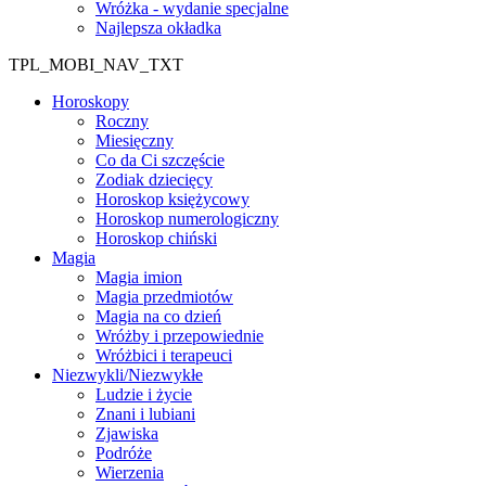
Wróżka - wydanie specjalne
Najlepsza okładka
TPL_MOBI_NAV_TXT
Horoskopy
Roczny
Miesięczny
Co da Ci szczęście
Zodiak dziecięcy
Horoskop księżycowy
Horoskop numerologiczny
Horoskop chiński
Magia
Magia imion
Magia przedmiotów
Magia na co dzień
Wróżby i przepowiednie
Wróżbici i terapeuci
Niezwykli/Niezwykłe
Ludzie i życie
Znani i lubiani
Zjawiska
Podróże
Wierzenia