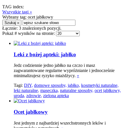
TAG index:
Wszystkie tagi »
Wybrany tag:
ocet jabłkowy
Łącznie:
3
znalezionych pozycji.
Pokaż # wyników na stronie:
Leki z bożej apteki: jabłko
Jedz codziennie jedno jabłko na czczo i masz
zagwarantowane regularne wypróżnianie i jednocześnie
minimalizujesz ryzyko miażdżycy.
»
Tagi:
DIY,
domowe sposoby,
jabłko,
kosmetyki naturalne,
leki naturalne,
maseczka,
naturalne sposoby,
ocet jabłkowy,
uroda,
zdrowie,
zielona apteka
Ocet jabłkowy
Jest jednym z najbardziej wszechstronnych leków i