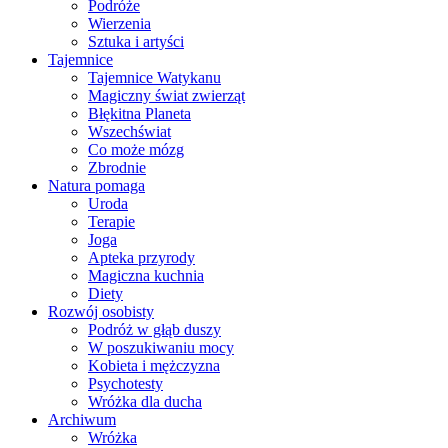
Podróże
Wierzenia
Sztuka i artyści
Tajemnice
Tajemnice Watykanu
Magiczny świat zwierząt
Błękitna Planeta
Wszechświat
Co może mózg
Zbrodnie
Natura pomaga
Uroda
Terapie
Joga
Apteka przyrody
Magiczna kuchnia
Diety
Rozwój osobisty
Podróż w głąb duszy
W poszukiwaniu mocy
Kobieta i mężczyzna
Psychotesty
Wróżka dla ducha
Archiwum
Wróżka