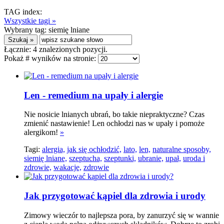
TAG index:
Wszystkie tagi »
Wybrany tag:
siemię lniane
Łącznie:
4
znalezionych pozycji.
Pokaż # wyników na stronie:
Len - remedium na upały i alergie
Nie nosicie lnianych ubrań, bo takie niepraktyczne? Czas
zmienić nastawienie! Len ochłodzi nas w upały i pomoże
alergikom!
»
Tagi:
alergia,
jak się ochłodzić,
lato,
len,
naturalne sposoby,
siemię lniane,
szeptucha,
szeptunki,
ubranie,
upał,
uroda i
zdrowie,
wakacje,
zdrowie
Jak przygotować kąpiel dla zdrowia i urody
Zimowy wieczór to najlepsza pora, by zanurzyć się w wannie