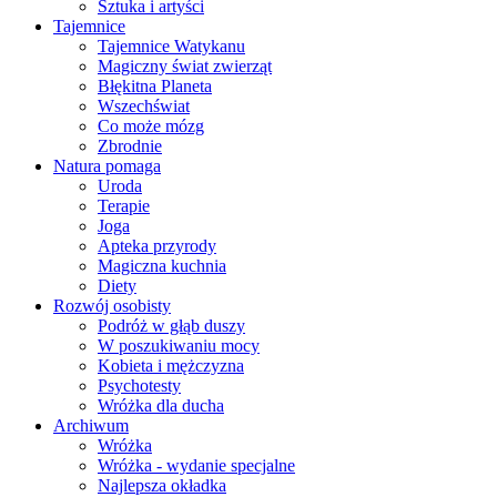
Sztuka i artyści
Tajemnice
Tajemnice Watykanu
Magiczny świat zwierząt
Błękitna Planeta
Wszechświat
Co może mózg
Zbrodnie
Natura pomaga
Uroda
Terapie
Joga
Apteka przyrody
Magiczna kuchnia
Diety
Rozwój osobisty
Podróż w głąb duszy
W poszukiwaniu mocy
Kobieta i mężczyzna
Psychotesty
Wróżka dla ducha
Archiwum
Wróżka
Wróżka - wydanie specjalne
Najlepsza okładka