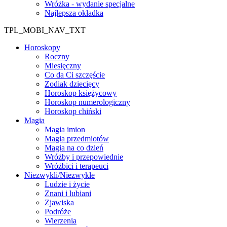
Wróżka - wydanie specjalne
Najlepsza okładka
TPL_MOBI_NAV_TXT
Horoskopy
Roczny
Miesięczny
Co da Ci szczęście
Zodiak dziecięcy
Horoskop księżycowy
Horoskop numerologiczny
Horoskop chiński
Magia
Magia imion
Magia przedmiotów
Magia na co dzień
Wróżby i przepowiednie
Wróżbici i terapeuci
Niezwykli/Niezwykłe
Ludzie i życie
Znani i lubiani
Zjawiska
Podróże
Wierzenia