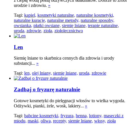
z ciepłą wodą pełną odżywczych składników. Dobrze to zrobi
urodzie i zdrowiu.
»
Tagi:
kąpiel,
kosmetyki naturalne,
naturalne kosmetyki,
naturalne kuracje,
naturalne metody,
naturalne sposoby,
owsianka,
płatki owsiane,
siemię lniane,
terapie naturalne,
uroda,
zdrowie,
zioła,
ziołolecznictwo
Len
Siemię lniane to skarbnica cennych dla zdrowia i urody
substancji...
»
Tagi:
len,
olej lniany,
siemię lniane,
uroda,
zdrowie
Zadbaj o fryzurę naturalnie
Gotowe kosmetyki do pielęgnacji włosów to wielka wygoda.
Odżywki, pianki, żele, wosk, lakiery...
»
Tagi:
babcine kosmetyki,
fryzura,
henna,
lotiony,
maseczki z
miodu,
maski,
oliwa,
recepty,
siemię lniane,
włosy,
zioła