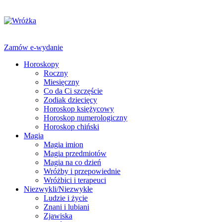
Zamów e-wydanie
Horoskopy
Roczny
Miesięczny
Co da Ci szczęście
Zodiak dziecięcy
Horoskop księżycowy
Horoskop numerologiczny
Horoskop chiński
Magia
Magia imion
Magia przedmiotów
Magia na co dzień
Wróżby i przepowiednie
Wróżbici i terapeuci
Niezwykli/Niezwykłe
Ludzie i życie
Znani i lubiani
Zjawiska