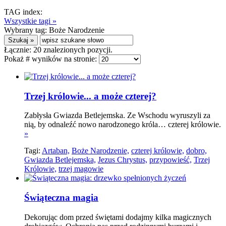
TAG index:
Wszystkie tagi »
Wybrany tag:
Boże Narodzenie
Łącznie:
20
znalezionych pozycji.
Pokaż # wyników na stronie:
Trzej królowie... a może czterej?
Zabłysła Gwiazda Betlejemska. Ze Wschodu wyruszyli za
nią, by odnaleźć nowo narodzonego króla… czterej królowie.
»
Tagi:
Artaban,
Boże Narodzenie,
czterej królowie,
dobro,
Gwiazda Betlejemska,
Jezus Chrystus,
przypowieść,
Trzej
Królowie,
trzej magowie
Świąteczna magia
Dekorując dom przed świętami dodajmy kilka magicznych