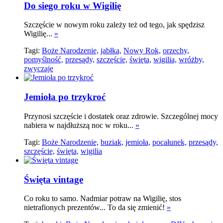
Do siego roku w Wigilię
Szczęście w nowym roku zależy też od tego, jak spędzisz
Wigilię...
»
Tagi:
Boże Narodzenie,
jabłka,
Nowy Rok,
orzechy,
pomyślność,
przesądy,
szczęście,
święta,
wigilia,
wróżby,
zwyczaje
Jemioła po trzykroć
Przynosi szczęście i dostatek oraz zdrowie. Szczególnej mocy
nabiera w najdłuższą noc w roku...
»
Tagi:
Boże Narodzenie,
buziak,
jemioła,
pocałunek,
przesądy,
szczęście,
święta,
wigilia
Święta vintage
Co roku to samo. Nadmiar potraw na Wigilię, stos
nietrafionych prezentów... To da się zmienić!
»