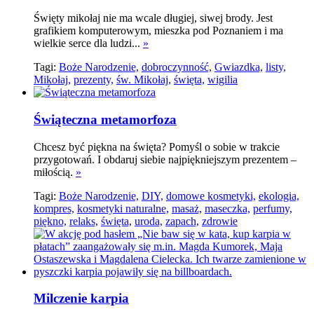
Święty mikołaj nie ma wcale długiej, siwej brody. Jest
grafikiem komputerowym, mieszka pod Poznaniem i ma
wielkie serce dla ludzi...
»
Tagi:
Boże Narodzenie,
dobroczynność,
Gwiazdka,
listy,
Mikołaj,
prezenty,
św. Mikołaj,
święta,
wigilia
Świąteczna metamorfoza
Chcesz być piękna na święta? Pomyśl o sobie w trakcie
przygotowań. I obdaruj siebie najpiękniejszym prezentem –
miłością.
»
Tagi:
Boże Narodzenie,
DIY,
domowe kosmetyki,
ekologia,
kompres,
kosmetyki naturalne,
masaż,
maseczka,
perfumy,
piękno,
relaks,
święta,
uroda,
zapach,
zdrowie
Milczenie karpia