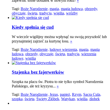
zapewnić sobie dostatek w nowym roku?
»
Tagi:
Boże Narodzenie,
magia,
magia ludowa,
obrzędy,
obyczaje,
święta,
tradycja,
wigilia,
wróżby
Kiedy spełnia się cud
W wieczór wigilijny można wpłynąć na swoją przyszłość lub
przynajmniej zajrzeć za kurtynę losu.
»
Tagi:
Boże Narodzenie,
ludowe wierzenia,
magia,
magia
ludowa,
obrzędy,
obyczaje,
święta,
tradycja,
wierzenia
ludowe,
wigilia
Stajenka bez fajerwerków
Szopka na placu św. Piotra to nie tylko symbol Narodzenia
Pańskiego, ale też kryzysu...
»
Tagi:
Boże Narodzenie,
Jezus,
papież,
Rzym,
Sacra Cula,
szopka,
święta,
Święty Żłóbek,
Watykan,
wigilia,
żłobek