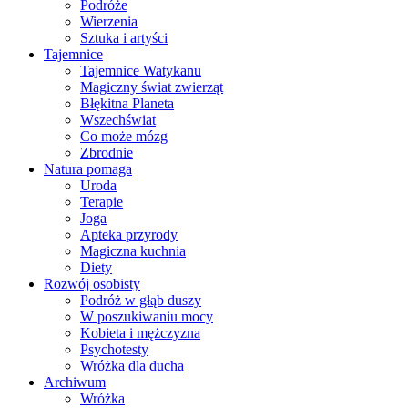
Podróże
Wierzenia
Sztuka i artyści
Tajemnice
Tajemnice Watykanu
Magiczny świat zwierząt
Błękitna Planeta
Wszechświat
Co może mózg
Zbrodnie
Natura pomaga
Uroda
Terapie
Joga
Apteka przyrody
Magiczna kuchnia
Diety
Rozwój osobisty
Podróż w głąb duszy
W poszukiwaniu mocy
Kobieta i mężczyzna
Psychotesty
Wróżka dla ducha
Archiwum
Wróżka