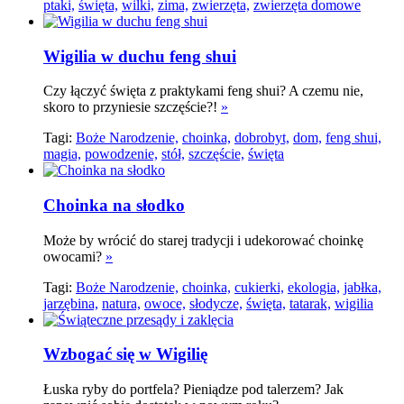
ptaki,
święta,
wilki,
zima,
zwierzęta,
zwierzęta domowe
Wigilia w duchu feng shui
Czy łączyć święta z praktykami feng shui? A czemu nie,
skoro to przyniesie szczęście?!
»
Tagi:
Boże Narodzenie,
choinka,
dobrobyt,
dom,
feng shui,
magia,
powodzenie,
stół,
szczęście,
święta
Choinka na słodko
Może by wrócić do starej tradycji i udekorować choinkę
owocami?
»
Tagi:
Boże Narodzenie,
choinka,
cukierki,
ekologia,
jabłka,
jarzębina,
natura,
owoce,
słodycze,
święta,
tatarak,
wigilia
Wzbogać się w Wigilię
Łuska ryby do portfela? Pieniądze pod talerzem? Jak