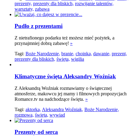
prezenty,
prezenty dla bliskich,
rozwijanie talentów,
warsztaty,
zabawa
Pudło z prezentami
Z nietrafionego podarku też możesz mieć pożytek, a
przynajmniej dobrą zabawę!
»
Tagi:
Boże Narodzenie,
branie,
choinka,
dawanie,
prezent,
prezenty dla bliskich,
święta,
wigilia
Klimatyczne święta Aleksandry Woźniak
Z Aleksandrą Woźniak rozmawiamy o świątecznej
atmosferze, makowcu jej mamy i filmowych propozycjach
Romance.tv na nadchodzące święta.
»
Tagi:
aktorka,
Aleksandra Woźniak,
Boże Narodzenie,
rozmowa,
święta,
wywiad
Prezenty od serca