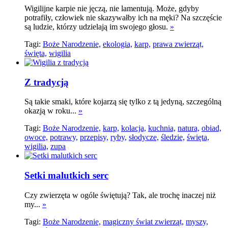
Wigilijne karpie nie jęczą, nie lamentują. Może, gdyby
potrafiły, człowiek nie skazywałby ich na męki? Na szczęście
są ludzie, którzy udzielają im swojego głosu.
»
Tagi:
Boże Narodzenie,
ekologia,
karp,
prawa zwierząt,
święta,
wigilia
Z tradycją
Są takie smaki, które kojarzą się tylko z tą jedyną, szczególną
okazją w roku...
»
Tagi:
Boże Narodzenie,
karp,
kolacja,
kuchnia,
natura,
obiad,
owoce,
potrawy,
przepisy,
ryby,
słodycze,
śledzie,
święta,
wigilia,
zupa
Setki malutkich serc
Czy zwierzęta w ogóle świętują? Tak, ale trochę inaczej niż
my...
»
Tagi:
Boże Narodzenie,
magiczny świat zwierząt,
myszy,