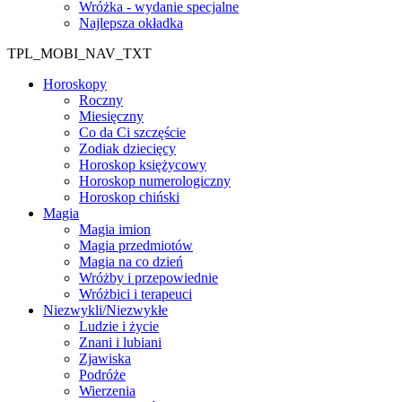
Wróżka - wydanie specjalne
Najlepsza okładka
TPL_MOBI_NAV_TXT
Horoskopy
Roczny
Miesięczny
Co da Ci szczęście
Zodiak dziecięcy
Horoskop księżycowy
Horoskop numerologiczny
Horoskop chiński
Magia
Magia imion
Magia przedmiotów
Magia na co dzień
Wróżby i przepowiednie
Wróżbici i terapeuci
Niezwykli/Niezwykłe
Ludzie i życie
Znani i lubiani
Zjawiska
Podróże
Wierzenia