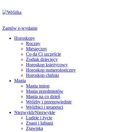
Zamów e-wydanie
Horoskopy
Roczny
Miesięczny
Co da Ci szczęście
Zodiak dziecięcy
Horoskop księżycowy
Horoskop numerologiczny
Horoskop chiński
Magia
Magia imion
Magia przedmiotów
Magia na co dzień
Wróżby i przepowiednie
Wróżbici i terapeuci
Niezwykli/Niezwykłe
Ludzie i życie
Znani i lubiani
Zjawiska