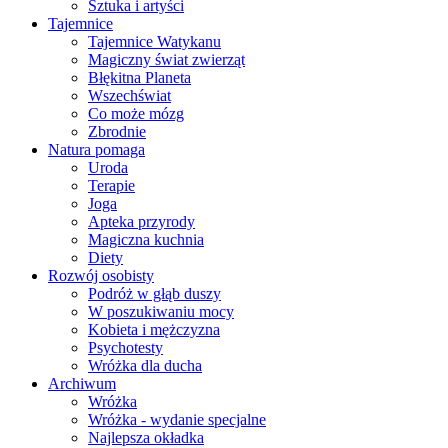
Sztuka i artyści
Tajemnice
Tajemnice Watykanu
Magiczny świat zwierząt
Błękitna Planeta
Wszechświat
Co może mózg
Zbrodnie
Natura pomaga
Uroda
Terapie
Joga
Apteka przyrody
Magiczna kuchnia
Diety
Rozwój osobisty
Podróż w głąb duszy
W poszukiwaniu mocy
Kobieta i mężczyzna
Psychotesty
Wróżka dla ducha
Archiwum
Wróżka
Wróżka - wydanie specjalne
Najlepsza okładka