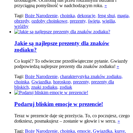
drobiazgów. Ochronią nas przed rodzinnymi burzami i
przyciągną pomyślność w nadchodzącym roku.
»
Tagi:
Boże Narodzenie,
choinka,
dekoracje,
feng shui,
magia,
obrzędy,
ozdoby choinkowe,
prezenty,
święta,
wigilia,
wróżby
Jakie są najlepsze prezenty dla znaków
zodiaku?
Co kupić? To odwieczne przedświąteczne pytanie. Gwiazdy
podpowiedzą najlepsze prezenty dla znaków zodiaku!
»
Tagi:
Boże Narodzenie,
charakterystyka znaków zodiaku,
choinka,
Gwiazdka,
horoskop,
prezenty,
prezenty dla
bliskich,
znaki zodiaku,
zodiak
Podaruj bliskim emocje w prezencie!
Teraz w prezencie daje się przeżycia. To, co poczujesz, czego
dotkniesz, posmakujesz – zostanie w głowie i w sercu.
»
Tagi:
Boże Narodzenie,
choinka,
emocje,
Gwiazdka,
kursy,