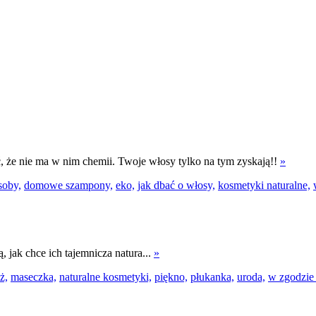
, że nie ma w nim chemii. Twoje włosy tylko na tym zyskają!!
»
oby,
domowe szampony,
eko,
jak dbać o włosy,
kosmetyki naturalne,
 jak chce ich tajemnicza natura...
»
ż,
maseczka,
naturalne kosmetyki,
piękno,
płukanka,
uroda,
w zgodzie 