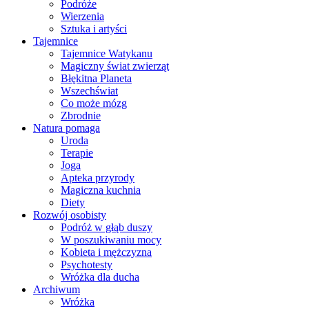
Podróże
Wierzenia
Sztuka i artyści
Tajemnice
Tajemnice Watykanu
Magiczny świat zwierząt
Błękitna Planeta
Wszechświat
Co może mózg
Zbrodnie
Natura pomaga
Uroda
Terapie
Joga
Apteka przyrody
Magiczna kuchnia
Diety
Rozwój osobisty
Podróż w głąb duszy
W poszukiwaniu mocy
Kobieta i mężczyzna
Psychotesty
Wróżka dla ducha
Archiwum
Wróżka