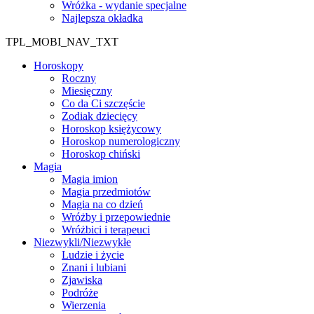
Wróżka - wydanie specjalne
Najlepsza okładka
TPL_MOBI_NAV_TXT
Horoskopy
Roczny
Miesięczny
Co da Ci szczęście
Zodiak dziecięcy
Horoskop księżycowy
Horoskop numerologiczny
Horoskop chiński
Magia
Magia imion
Magia przedmiotów
Magia na co dzień
Wróżby i przepowiednie
Wróżbici i terapeuci
Niezwykli/Niezwykłe
Ludzie i życie
Znani i lubiani
Zjawiska
Podróże
Wierzenia