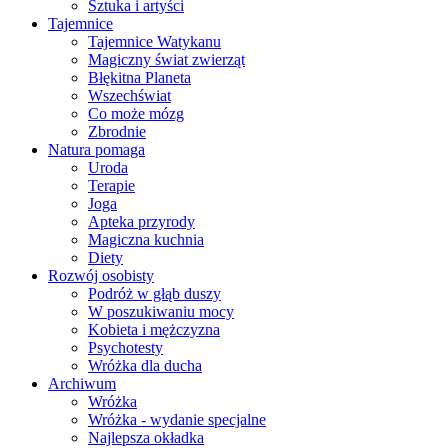
Sztuka i artyści
Tajemnice
Tajemnice Watykanu
Magiczny świat zwierząt
Błękitna Planeta
Wszechświat
Co może mózg
Zbrodnie
Natura pomaga
Uroda
Terapie
Joga
Apteka przyrody
Magiczna kuchnia
Diety
Rozwój osobisty
Podróż w głąb duszy
W poszukiwaniu mocy
Kobieta i mężczyzna
Psychotesty
Wróżka dla ducha
Archiwum
Wróżka
Wróżka - wydanie specjalne
Najlepsza okładka