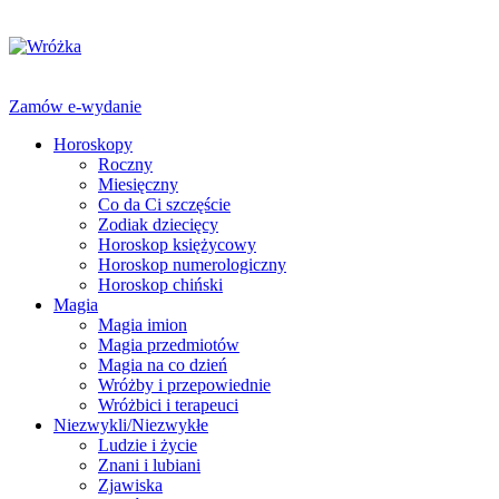
Zamów e-wydanie
Horoskopy
Roczny
Miesięczny
Co da Ci szczęście
Zodiak dziecięcy
Horoskop księżycowy
Horoskop numerologiczny
Horoskop chiński
Magia
Magia imion
Magia przedmiotów
Magia na co dzień
Wróżby i przepowiednie
Wróżbici i terapeuci
Niezwykli/Niezwykłe
Ludzie i życie
Znani i lubiani
Zjawiska