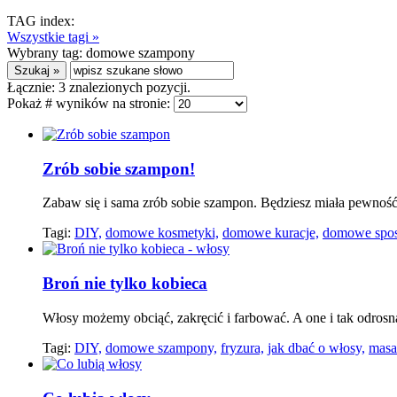
TAG index:
Wszystkie tagi »
Wybrany tag:
domowe szampony
Łącznie:
3
znalezionych pozycji.
Pokaż # wyników na stronie:
Zrób sobie szampon!
Zabaw się i sama zrób sobie szampon. Będziesz miała pewność
Tagi:
DIY,
domowe kosmetyki,
domowe kuracje,
domowe spos
Broń nie tylko kobieca
Włosy możemy obciąć, zakręcić i farbować. A one i tak odrosną,
Tagi:
DIY,
domowe szampony,
fryzura,
jak dbać o włosy,
masa