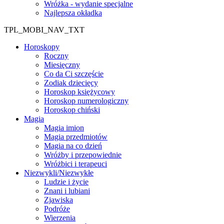
Wróżka - wydanie specjalne
Najlepsza okładka
TPL_MOBI_NAV_TXT
Horoskopy
Roczny
Miesięczny
Co da Ci szczęście
Zodiak dziecięcy
Horoskop księżycowy
Horoskop numerologiczny
Horoskop chiński
Magia
Magia imion
Magia przedmiotów
Magia na co dzień
Wróżby i przepowiednie
Wróżbici i terapeuci
Niezwykli/Niezwykłe
Ludzie i życie
Znani i lubiani
Zjawiska
Podróże
Wierzenia