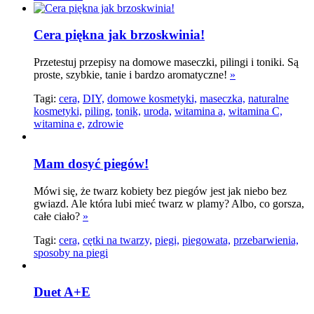
Cera piękna jak brzoskwinia!
Przetestuj przepisy na domowe maseczki, pilingi i toniki. Są
proste, szybkie, tanie i bardzo aromatyczne!
»
Tagi:
cera,
DIY,
domowe kosmetyki,
maseczka,
naturalne
kosmetyki,
piling,
tonik,
uroda,
witamina a,
witamina C,
witamina e,
zdrowie
Mam dosyć piegów!
Mówi się, że twarz kobiety bez piegów jest jak niebo bez
gwiazd. Ale która lubi mieć twarz w plamy? Albo, co gorsza,
całe ciało?
»
Tagi:
cera,
cętki na twarzy,
piegi,
piegowata,
przebarwienia,
sposoby na piegi
Duet A+E