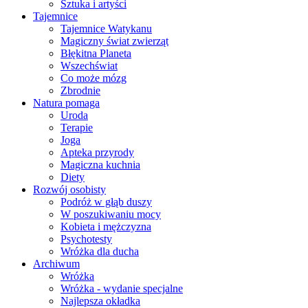
Sztuka i artyści
Tajemnice
Tajemnice Watykanu
Magiczny świat zwierząt
Błękitna Planeta
Wszechświat
Co może mózg
Zbrodnie
Natura pomaga
Uroda
Terapie
Joga
Apteka przyrody
Magiczna kuchnia
Diety
Rozwój osobisty
Podróż w głąb duszy
W poszukiwaniu mocy
Kobieta i mężczyzna
Psychotesty
Wróżka dla ducha
Archiwum
Wróżka
Wróżka - wydanie specjalne
Najlepsza okładka