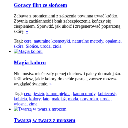
Gorący flirt ze słońcem
Zabawa z promieniami z założenia powinna trwać krótko.
Zbytnia zachłanność i brak zabezpieczenia kończy się
cierpieniem. Sprawdź, jak ukoić i zregenerować poparzoną
skórę.
»
Tagi:
cera,
naturalne kosmetyki,
naturalne metody,
opalanie,
skóra,
Słońce,
uroda,
zioła
Magia koloru
Nie musisz mieć szafy pełnej ciuchów i palety do makijażu.
Jeśli wiesz, jakie kolory do ciebie pasują, zawsze możesz
wyglądać świetnie.
»
Tagi:
cera,
jesień,
kanon piękna,
kanon urody,
kobiecość,
kobieta,
kolory,
lato,
makijaż,
moda,
pory roku,
uroda,
wiosna,
zima
Twarzą w twarz z mrozem