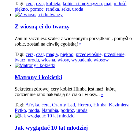
Tagi:
cera,
czar,
kobieta,
kobieta i mężczyzna,
maj,
miłość,
piękno,
pomoc,
randka,
seks,
uroda
Z wiosną ci do twarzy
Zanim zaczniesz szaleć z wiosennymi porządkami, pomyśl o
sobie, zostań na chwilę egoistką!
»
Tagi:
cera,
czar,
magia,
piękno,
przedwiośnie,
przesilenie,
twarz,
uroda,
wiosna,
włosy,
wypadanie włosów
Matrony i kokietki
Sekretem zdrowej cery kobiet Himba jest maź, którą
codziennie rano nakładają na ciało i włosy...
»
Tagi:
Afryka,
cera,
Czarny Ląd,
Herero,
Himba,
Kazimierz
Pytko,
moda,
Namibia,
podróż,
uroda
Jak wyglądać 10 lat młodziej