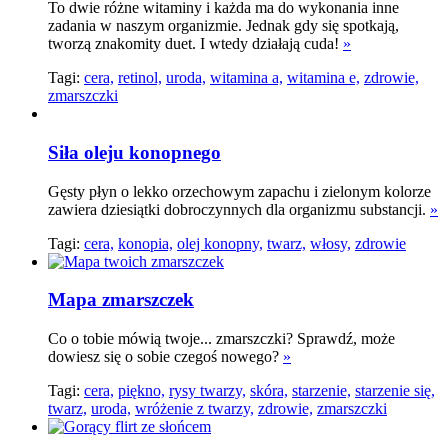
To dwie różne witaminy i każda ma do wykonania inne
zadania w naszym organizmie. Jednak gdy się spotkają,
tworzą znakomity duet. I wtedy działają cuda!
»
Tagi:
cera,
retinol,
uroda,
witamina a,
witamina e,
zdrowie,
zmarszczki
Siła oleju konopnego
Gęsty płyn o lekko orzechowym zapachu i zielonym kolorze
zawiera dziesiątki dobroczynnych dla organizmu substancji.
»
Tagi:
cera,
konopia,
olej konopny,
twarz,
włosy,
zdrowie
Mapa zmarszczek
Co o tobie mówią twoje... zmarszczki? Sprawdź, może
dowiesz się o sobie czegoś nowego?
»
Tagi:
cera,
piękno,
rysy twarzy,
skóra,
starzenie,
starzenie się,
twarz,
uroda,
wróżenie z twarzy,
zdrowie,
zmarszczki