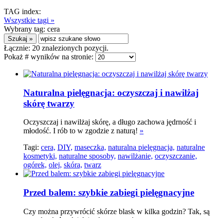
TAG index:
Wszystkie tagi »
Wybrany tag:
cera
Łącznie:
20
znalezionych pozycji.
Pokaż # wyników na stronie:
Naturalna pielęgnacja: oczyszczaj i nawilżaj
skórę twarzy
Oczyszczaj i nawilżaj skórę, a długo zachowa jędrność i
młodość. I rób to w zgodzie z naturą!
»
Tagi:
cera,
DIY,
maseczka,
naturalna pielęgnacja,
naturalne
kosmetyki,
naturalne sposoby,
nawilżanie,
oczyszczanie,
ogórek,
olej,
skóra,
twarz
Przed balem: szybkie zabiegi pielęgnacyjne
Czy można przywrócić skórze blask w kilka godzin? Tak, są