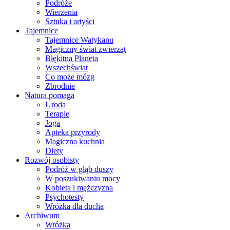
Podróże
Wierzenia
Sztuka i artyści
Tajemnice
Tajemnice Watykanu
Magiczny świat zwierząt
Błękitna Planeta
Wszechświat
Co może mózg
Zbrodnie
Natura pomaga
Uroda
Terapie
Joga
Apteka przyrody
Magiczna kuchnia
Diety
Rozwój osobisty
Podróż w głąb duszy
W poszukiwaniu mocy
Kobieta i mężczyzna
Psychotesty
Wróżka dla ducha
Archiwum
Wróżka