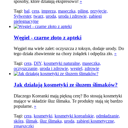
sposoby, które działają ekspresowo!
»
Tagi:
bal,
cera,
impreza,
maseczka,
piling,
przyjęcie,
Sylwester,
twarz,
uroda,
uroda i zdrowie,
zabiegi
pielęgnacyjne
Węgiel - czarne złoto z apteki
Węgiel ma wiele zalet: oczyszcza z toksyn, dodaje urody. Do
tego działa zbawiennie na chory żołądek i odpędza zło.
»
Tagi:
cera,
DIY,
kosmetyki naturalne,
maseczka,
oczyszczanie,
uroda i zdrowie,
węgiel,
zdrowie
Jak działają kosmetyki ze śluzem ślimaków?
Dlaczego Koreanki mają piękną cerę? Bo stosują kosmetyki
mające w składzie śluz ślimaka. Te produkty stają się bardzo
popularne.
»
Tagi:
cera,
kosmetyki,
kosmetyki koreańskie,
odmładzanie,
skóra,
ślimak,
śluz ślimaka,
uroda,
zabiegi kosmetyczne,
zmarszczki