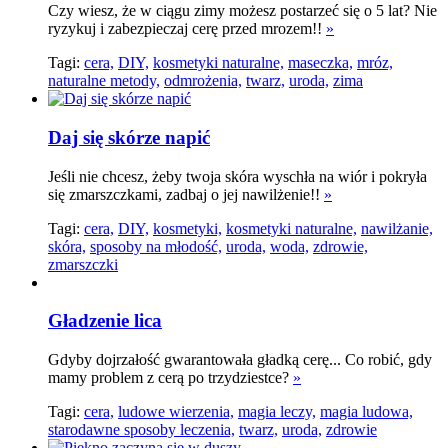
Czy wiesz, że w ciągu zimy możesz postarzeć się o 5 lat? Nie
ryzykuj i zabezpieczaj cerę przed mrozem!!
»
Tagi:
cera,
DIY,
kosmetyki naturalne,
maseczka,
mróz,
naturalne metody,
odmrożenia,
twarz,
uroda,
zima
Daj się skórze napić
Jeśli nie chcesz, żeby twoja skóra wyschła na wiór i pokryła
się zmarszczkami, zadbaj o jej nawilżenie!!
»
Tagi:
cera,
DIY,
kosmetyki,
kosmetyki naturalne,
nawilżanie,
skóra,
sposoby na młodość,
uroda,
woda,
zdrowie,
zmarszczki
Gładzenie lica
Gdyby dojrzałość gwarantowała gładką cerę... Co robić, gdy
mamy problem z cerą po trzydziestce?
»
Tagi:
cera,
ludowe wierzenia,
magia leczy,
magia ludowa,
starodawne sposoby leczenia,
twarz,
uroda,
zdrowie