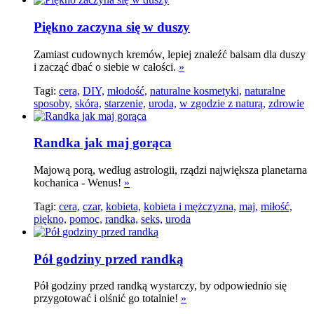
Piękno zaczyna się w duszy
Zamiast cudownych kremów, lepiej znaleźć balsam dla duszy
i zacząć dbać o siebie w całości.
»
Tagi:
cera,
DIY,
młodość,
naturalne kosmetyki,
naturalne
sposoby,
skóra,
starzenie,
uroda,
w zgodzie z naturą,
zdrowie
Randka jak maj gorąca
Majową porą, według astrologii, rządzi największa planetarna
kochanica - Wenus!
»
Tagi:
cera,
czar,
kobieta,
kobieta i mężczyzna,
maj,
miłość,
piękno,
pomoc,
randka,
seks,
uroda
Pół godziny przed randką
Pół godziny przed randką wystarczy, by odpowiednio się
przygotować i olśnić go totalnie!
»