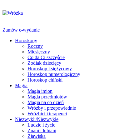
Zamów e-wydanie
Horoskopy
Roczny
Miesięczny
Co da Ci szczęście
Zodiak dziecięcy
Horoskop księżycowy
Horoskop numerologiczny
Horoskop chiński
Magia
Magia imion
Magia przedmiotów
Magia na co dzień
Wróżby i przepowiednie
Wróżbici i terapeuci
Niezwykli/Niezwykłe
Ludzie i życie
Znani i lubiani
Zjawiska