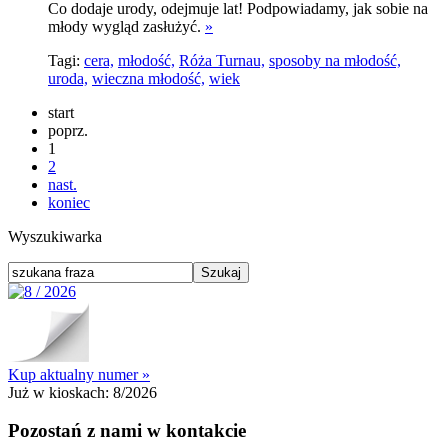
Co dodaje urody, odejmuje lat! Podpowiadamy, jak sobie na
młody wygląd zasłużyć.
»
Tagi:
cera,
młodość,
Róża Turnau,
sposoby na młodość,
uroda,
wieczna młodość,
wiek
start
poprz.
1
2
nast.
koniec
Wyszukiwarka
Kup aktualny numer »
Już w kioskach:
8/2026
Pozostań z nami w kontakcie