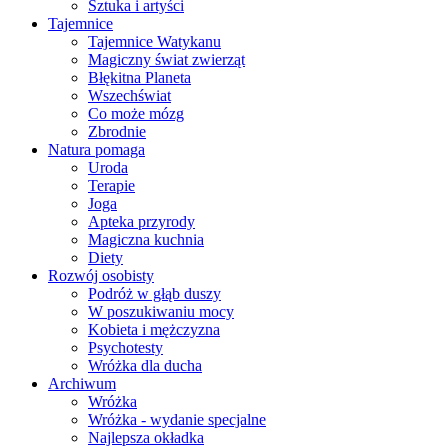
Sztuka i artyści
Tajemnice
Tajemnice Watykanu
Magiczny świat zwierząt
Błękitna Planeta
Wszechświat
Co może mózg
Zbrodnie
Natura pomaga
Uroda
Terapie
Joga
Apteka przyrody
Magiczna kuchnia
Diety
Rozwój osobisty
Podróż w głąb duszy
W poszukiwaniu mocy
Kobieta i mężczyzna
Psychotesty
Wróżka dla ducha
Archiwum
Wróżka
Wróżka - wydanie specjalne
Najlepsza okładka