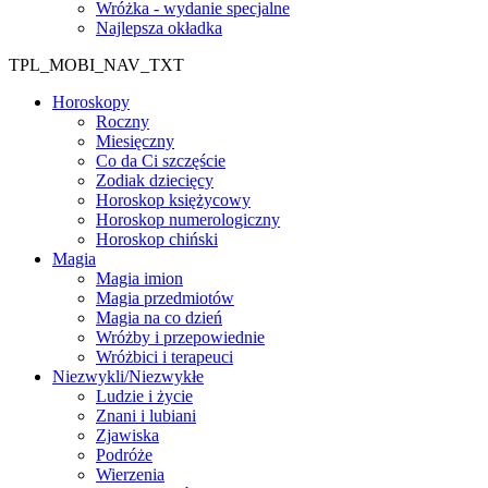
Wróżka - wydanie specjalne
Najlepsza okładka
TPL_MOBI_NAV_TXT
Horoskopy
Roczny
Miesięczny
Co da Ci szczęście
Zodiak dziecięcy
Horoskop księżycowy
Horoskop numerologiczny
Horoskop chiński
Magia
Magia imion
Magia przedmiotów
Magia na co dzień
Wróżby i przepowiednie
Wróżbici i terapeuci
Niezwykli/Niezwykłe
Ludzie i życie
Znani i lubiani
Zjawiska
Podróże
Wierzenia