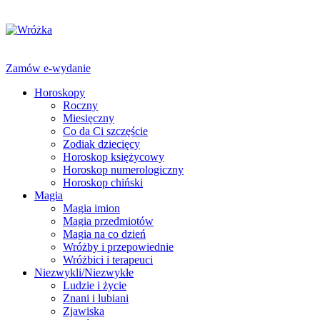
Zamów e-wydanie
Horoskopy
Roczny
Miesięczny
Co da Ci szczęście
Zodiak dziecięcy
Horoskop księżycowy
Horoskop numerologiczny
Horoskop chiński
Magia
Magia imion
Magia przedmiotów
Magia na co dzień
Wróżby i przepowiednie
Wróżbici i terapeuci
Niezwykli/Niezwykłe
Ludzie i życie
Znani i lubiani
Zjawiska