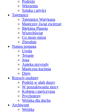
Podróże
Wierzenia
Sztuka i artyści
Tajemnice
Tajemnice Watykanu
Magiczny świat zwierząt
Błękitna Planeta
Wszechświat
Co może mózg
Zbrodnie
Natura pomaga
Uroda
Terapie
Joga
Apteka przyrody
Magiczna kuchnia
Diety
Rozwój osobisty
Podróż w głąb duszy
W poszukiwaniu mocy
Kobieta i mężczyzna
Psychotesty
Wróżka dla ducha
Archiwum
Wróżka