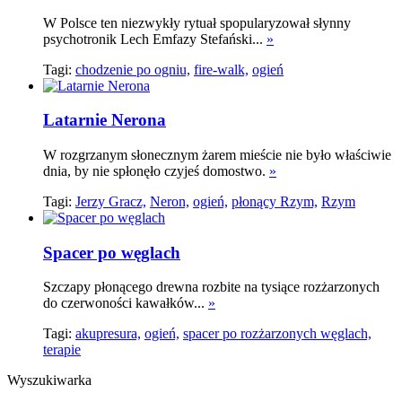
W Polsce ten niezwykły rytuał spopularyzował słynny
psychotronik Lech Emfazy Stefański...
»
Tagi:
chodzenie po ogniu,
fire-walk,
ogień
Latarnie Nerona
W rozgrzanym słonecznym żarem mieście nie było właściwie
dnia, by nie spłonęło czyjeś domostwo.
»
Tagi:
Jerzy Gracz,
Neron,
ogień,
płonący Rzym,
Rzym
Spacer po węglach
Szczapy płonącego drewna rozbite na tysiące rozżarzonych
do czerwoności kawałków...
»
Tagi:
akupresura,
ogień,
spacer po rozżarzonych węglach,
terapie
Wyszukiwarka