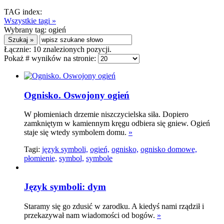
TAG index:
Wszystkie tagi »
Wybrany tag:
ogień
Łącznie:
10
znalezionych pozycji.
Pokaż # wyników na stronie:
Ognisko. Oswojony ogień
W płomieniach drzemie niszczycielska siła. Dopiero
zamkniętym w kamiennym kręgu odbiera się gniew. Ogień
staje się wtedy symbolem domu.
»
Tagi:
język symboli,
ogień,
ognisko,
ognisko domowe,
płomienie,
symbol,
symbole
Język symboli: dym
Staramy się go zdusić w zarodku. A kiedyś nami rządził i
przekazywał nam wiadomości od bogów.
»