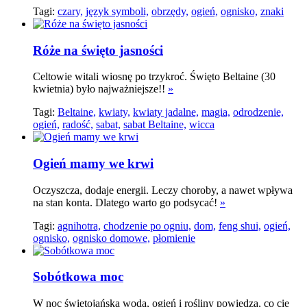
Tagi:
czary,
język symboli,
obrzędy,
ogień,
ognisko,
znaki
Róże na święto jasności
Celtowie witali wiosnę po trzykroć. Święto Beltaine (30
kwietnia) było najważniejsze!!
»
Tagi:
Beltaine,
kwiaty,
kwiaty jadalne,
magia,
odrodzenie,
ogień,
radość,
sabat,
sabat Beltaine,
wicca
Ogień mamy we krwi
Oczyszcza, dodaje energii. Leczy choroby, a nawet wpływa
na stan konta. Dlatego warto go podsycać!
»
Tagi:
agnihotra,
chodzenie po ogniu,
dom,
feng shui,
ogień,
ognisko,
ognisko domowe,
płomienie
Sobótkowa moc
W noc świętojańską woda, ogień i rośliny powiedzą, co cię