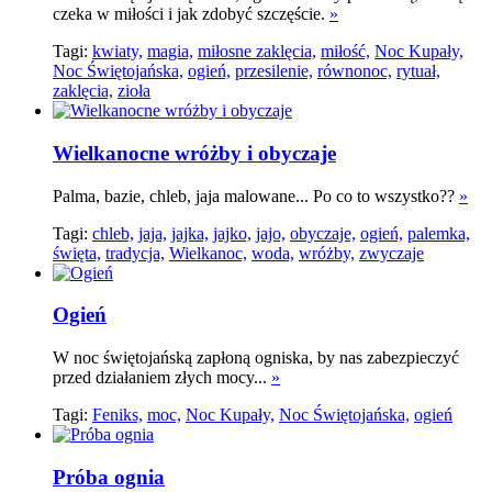
czeka w miłości i jak zdobyć szczęście.
»
Tagi:
kwiaty,
magia,
miłosne zaklęcia,
miłość,
Noc Kupały,
Noc Świętojańska,
ogień,
przesilenie,
równonoc,
rytuał,
zaklęcia,
zioła
Wielkanocne wróżby i obyczaje
Palma, bazie, chleb, jaja malowane... Po co to wszystko??
»
Tagi:
chleb,
jaja,
jajka,
jajko,
jajo,
obyczaje,
ogień,
palemka,
święta,
tradycja,
Wielkanoc,
woda,
wróżby,
zwyczaje
Ogień
W noc świętojańską zapłoną ogniska, by nas zabezpieczyć
przed działaniem złych mocy...
»
Tagi:
Feniks,
moc,
Noc Kupały,
Noc Świętojańska,
ogień
Próba ognia