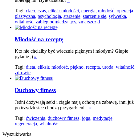
ubierają itd. Byle działało!
»
Tagi:
ciało,
czas,
eliksir młodości,
energia,
młodość,
operacja
plastyczna,
psychologia,
starzenie,
starzenie się,
sylwetka,
witalność,
zabieg odmładzający,
zmarszczki
Młodość na receptę
Kto nie chciałby być wiecznie pięknym i młodym? Głupie
pytanie ;)
»
Tagi:
dieta,
eliksir,
młodość,
piękno,
recepta,
uroda,
witalność,
zdrowie
Duchowy fitness
Jedni dożywają setki i ciągle mają ochotę na zabawę, inni już
po trzydziestce chodzą przygarbieni...
»
Tagi:
ćwiczenia,
duchowy fitness,
joga,
medytacje,
regeneracja,
witalność
Wyszukiwarka