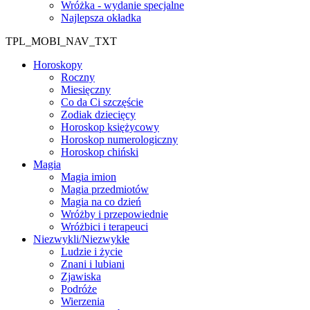
Wróżka - wydanie specjalne
Najlepsza okładka
TPL_MOBI_NAV_TXT
Horoskopy
Roczny
Miesięczny
Co da Ci szczęście
Zodiak dziecięcy
Horoskop księżycowy
Horoskop numerologiczny
Horoskop chiński
Magia
Magia imion
Magia przedmiotów
Magia na co dzień
Wróżby i przepowiednie
Wróżbici i terapeuci
Niezwykli/Niezwykłe
Ludzie i życie
Znani i lubiani
Zjawiska
Podróże
Wierzenia