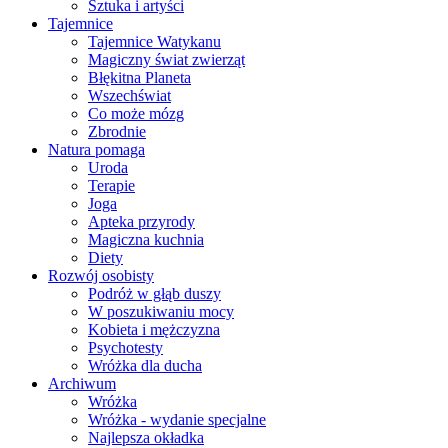
Sztuka i artyści
Tajemnice
Tajemnice Watykanu
Magiczny świat zwierząt
Błękitna Planeta
Wszechświat
Co może mózg
Zbrodnie
Natura pomaga
Uroda
Terapie
Joga
Apteka przyrody
Magiczna kuchnia
Diety
Rozwój osobisty
Podróż w głąb duszy
W poszukiwaniu mocy
Kobieta i mężczyzna
Psychotesty
Wróżka dla ducha
Archiwum
Wróżka
Wróżka - wydanie specjalne
Najlepsza okładka