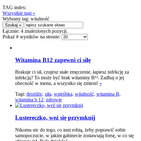
TAG index:
Wszystkie tagi »
Wybrany tag:
witalność
Łącznie:
4
znalezionych pozycji.
Pokaż # wyników na stronie:
Witamina B12 zapewni ci siłę
Brakuje ci sił, czujesz stałe zmęczenie, łapiesz infekcję za
infekcją? To może być brak witaminy B¹². Zadbaj o jej
obecność w menu, a wszystko się zmieni!
»
Tagi:
drożdże,
siła,
wątróbka,
witalność,
witamina B,
witamina b 12,
zdrowie
Lustereczko, weź się przymknij
Nikomu nic do tego, co inni robią, żeby poprawić sobie
samopoczucie, w jakim gabinecie zostawiają forsę, w co się