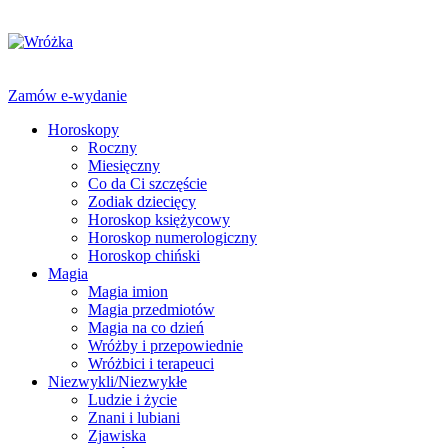
Zamów e-wydanie
Horoskopy
Roczny
Miesięczny
Co da Ci szczęście
Zodiak dziecięcy
Horoskop księżycowy
Horoskop numerologiczny
Horoskop chiński
Magia
Magia imion
Magia przedmiotów
Magia na co dzień
Wróżby i przepowiednie
Wróżbici i terapeuci
Niezwykli/Niezwykłe
Ludzie i życie
Znani i lubiani
Zjawiska