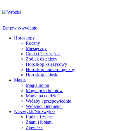
Zamów e-wydanie
Horoskopy
Roczny
Miesięczny
Co da Ci szczęście
Zodiak dziecięcy
Horoskop księżycowy
Horoskop numerologiczny
Horoskop chiński
Magia
Magia imion
Magia przedmiotów
Magia na co dzień
Wróżby i przepowiednie
Wróżbici i terapeuci
Niezwykli/Niezwykłe
Ludzie i życie
Znani i lubiani
Zjawiska