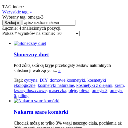
TAG index:
Wszystkie tagi »
Wybrany tag:
omega-3
Łącznie:
4
znalezionych pozycji.
Pokaż # wyników na stronie:
Słoneczny duet
Pod żółtą skórką kryje przebogaty zestaw naturalnych
substancji walczących...
»
Tagi:
cytryna,
DIY,
domowe kosmetyki,
kosmetyki
ekologiczne,
kosmetyki naturalne,
kosmetyki z olejami,
krem,
kwasy tłuszczowe,
maseczka,
oleje,
oliwa,
omega-3,
omega-
6,
piling
Nakarm szare komórki
Chociaż mózg to tylko 3% wagi naszego ciała, pochłania aż