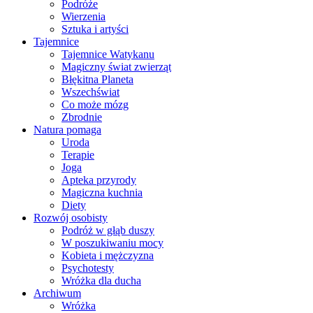
Podróże
Wierzenia
Sztuka i artyści
Tajemnice
Tajemnice Watykanu
Magiczny świat zwierząt
Błękitna Planeta
Wszechświat
Co może mózg
Zbrodnie
Natura pomaga
Uroda
Terapie
Joga
Apteka przyrody
Magiczna kuchnia
Diety
Rozwój osobisty
Podróż w głąb duszy
W poszukiwaniu mocy
Kobieta i mężczyzna
Psychotesty
Wróżka dla ducha
Archiwum
Wróżka