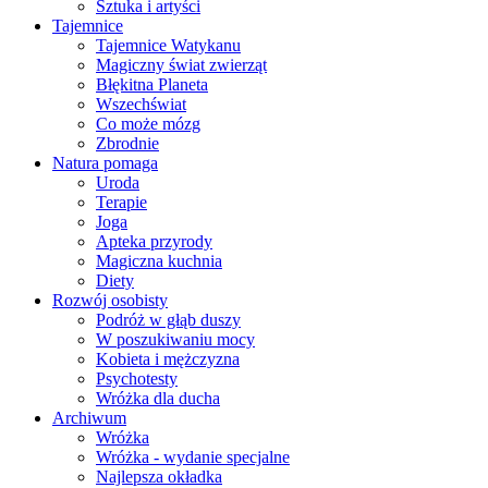
Sztuka i artyści
Tajemnice
Tajemnice Watykanu
Magiczny świat zwierząt
Błękitna Planeta
Wszechświat
Co może mózg
Zbrodnie
Natura pomaga
Uroda
Terapie
Joga
Apteka przyrody
Magiczna kuchnia
Diety
Rozwój osobisty
Podróż w głąb duszy
W poszukiwaniu mocy
Kobieta i mężczyzna
Psychotesty
Wróżka dla ducha
Archiwum
Wróżka
Wróżka - wydanie specjalne
Najlepsza okładka