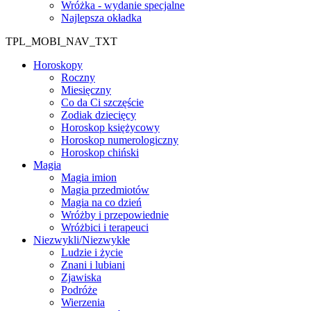
Wróżka - wydanie specjalne
Najlepsza okładka
TPL_MOBI_NAV_TXT
Horoskopy
Roczny
Miesięczny
Co da Ci szczęście
Zodiak dziecięcy
Horoskop księżycowy
Horoskop numerologiczny
Horoskop chiński
Magia
Magia imion
Magia przedmiotów
Magia na co dzień
Wróżby i przepowiednie
Wróżbici i terapeuci
Niezwykli/Niezwykłe
Ludzie i życie
Znani i lubiani
Zjawiska
Podróże
Wierzenia