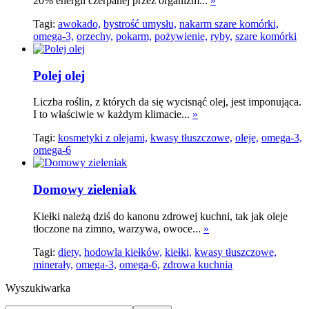
20% energii czerpanej przez organizm...
»
Tagi:
awokado,
bystrość umysłu,
nakarm szare komórki,
omega-3,
orzechy,
pokarm,
pożywienie,
ryby,
szare komórki
Polej olej
Liczba roślin, z których da się wycisnąć olej, jest imponująca.
I to właściwie w każdym klimacie...
»
Tagi:
kosmetyki z olejami,
kwasy tłuszczowe,
oleje,
omega-3,
omega-6
Domowy zieleniak
Kiełki należą dziś do kanonu zdrowej kuchni, tak jak oleje
tłoczone na zimno, warzywa, owoce...
»
Tagi:
diety,
hodowla kiełków,
kiełki,
kwasy tłuszczowe,
minerały,
omega-3,
omega-6,
zdrowa kuchnia
Wyszukiwarka