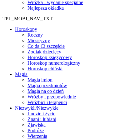
Wróżka - wydanie specjalne
Najlepsza okładka
TPL_MOBI_NAV_TXT
Horoskopy
Roczny
Miesięczny
Co da Ci szczęście
Zodiak dziecięcy
Horoskop księżycowy
Horoskop numerologiczny
Horoskop chiński
Magia
Magia imion
Magia przedmiotów
Magia na co dzień
Wróżby i przepowiednie
Wróżbici i terapeuci
Niezwykli/Niezwykłe
Ludzie i życie
Znani i lubiani
Zjawiska
Podróże
Wierzenia