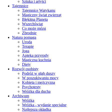
Sztuka i artyści
Tajemnice
Tajemnice Watykanu
Magiczny świat zwierząt
Błękitna Planeta
Wszechświat
Co może mózg
Zbrodnie
Natura pomaga
Uroda
Terapie
Joga
Apteka przyrody
Magiczna kuchnia
Diety
Rozwój osobisty
Podróż w głąb duszy
W poszukiwaniu mocy
Kobieta i mężczyzna
Psychotesty
Wróżka dla ducha
Archiwum
Wróżka
Wróżka - wydanie specjalne
Najlepsza okładka