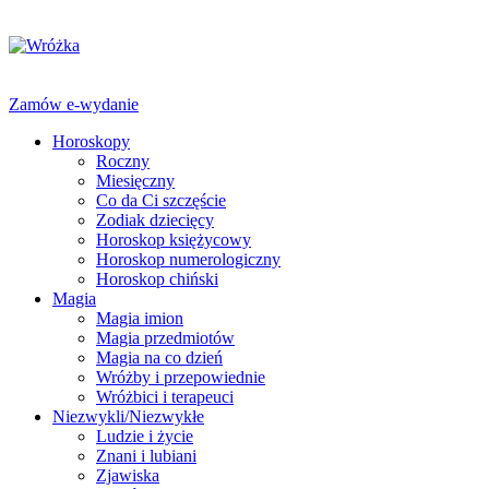
Zamów e-wydanie
Horoskopy
Roczny
Miesięczny
Co da Ci szczęście
Zodiak dziecięcy
Horoskop księżycowy
Horoskop numerologiczny
Horoskop chiński
Magia
Magia imion
Magia przedmiotów
Magia na co dzień
Wróżby i przepowiednie
Wróżbici i terapeuci
Niezwykli/Niezwykłe
Ludzie i życie
Znani i lubiani
Zjawiska