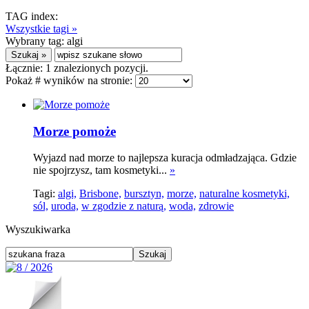
TAG index:
Wszystkie tagi »
Wybrany tag:
algi
Łącznie:
1
znalezionych pozycji.
Pokaż # wyników na stronie:
Morze pomoże
Wyjazd nad morze to najlepsza kuracja odmładzająca. Gdzie
nie spojrzysz, tam kosmetyki...
»
Tagi:
algi,
Brisbone,
bursztyn,
morze,
naturalne kosmetyki,
sól,
uroda,
w zgodzie z naturą,
woda,
zdrowie
Wyszukiwarka