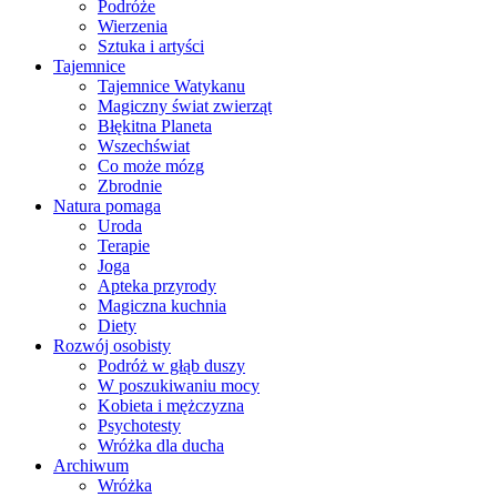
Podróże
Wierzenia
Sztuka i artyści
Tajemnice
Tajemnice Watykanu
Magiczny świat zwierząt
Błękitna Planeta
Wszechświat
Co może mózg
Zbrodnie
Natura pomaga
Uroda
Terapie
Joga
Apteka przyrody
Magiczna kuchnia
Diety
Rozwój osobisty
Podróż w głąb duszy
W poszukiwaniu mocy
Kobieta i mężczyzna
Psychotesty
Wróżka dla ducha
Archiwum
Wróżka