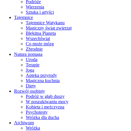
Podróże
Wierzenia
Sztuka i artyści
Tajemnice
Tajemnice Watykanu
Magiczny świat zwierząt
Błękitna Planeta
Wszechświat
Co może mózg
Zbrodnie
Natura pomaga
Uroda
Terapie
Joga
Apteka przyrody
Magiczna kuchnia
Diety
Rozwój osobisty
Podróż w głąb duszy
W poszukiwaniu mocy
Kobieta i mężczyzna
Psychotesty
Wróżka dla ducha
Archiwum
Wróżka