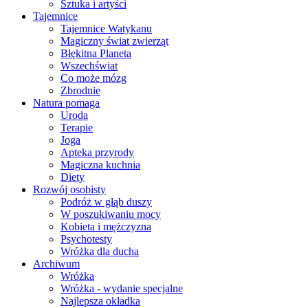
Sztuka i artyści
Tajemnice
Tajemnice Watykanu
Magiczny świat zwierząt
Błękitna Planeta
Wszechświat
Co może mózg
Zbrodnie
Natura pomaga
Uroda
Terapie
Joga
Apteka przyrody
Magiczna kuchnia
Diety
Rozwój osobisty
Podróż w głąb duszy
W poszukiwaniu mocy
Kobieta i mężczyzna
Psychotesty
Wróżka dla ducha
Archiwum
Wróżka
Wróżka - wydanie specjalne
Najlepsza okładka