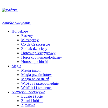
Zamów e-wydanie
Horoskopy
Roczny
Miesięczny
Co da Ci szczęście
Zodiak dziecięcy
Horoskop księżycowy
Horoskop numerologiczny
Horoskop chiński
Magia
Magia imion
Magia przedmiotów
Magia na co dzień
Wróżby i przepowiednie
Wróżbici i terapeuci
Niezwykli/Niezwykłe
Ludzie i życie
Znani i lubiani
Zjawiska