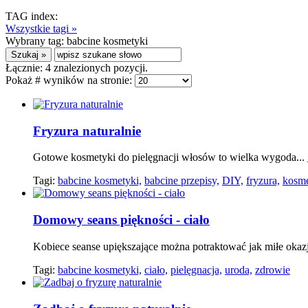
TAG index:
Wszystkie tagi »
Wybrany tag:
babcine kosmetyki
Łącznie:
4
znalezionych pozycji.
Pokaż # wyników na stronie:
Fryzura naturalnie
Gotowe kosmetyki do pielęgnacji włosów to wielka wygoda...
Tagi:
babcine kosmetyki,
babcine przepisy,
DIY,
fryzura,
kosme
Domowy seans piękności - ciało
Kobiece seanse upiększające można potraktować jak miłe okaz
Tagi:
babcine kosmetyki,
ciało,
pielęgnacja,
uroda,
zdrowie