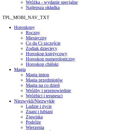
Wróżka - wydanie specjalne
Najlepsza okładka
TPL_MOBI_NAV_TXT
Horoskopy
Roczny
Miesięczny
Co da Ci szczęście
Zodiak dziecięcy
Horoskop księżycowy
Horoskop numerologiczny
Horoskop chiński
Magia
Magia imion
Magia przedmiotów
Magia na co dzień
Wróżby i przepowiednie
Wróżbici i terapeuci
Niezwykli/Niezwykłe
Ludzie i życie
Znani i lubiani
Zjawiska
Podróże
Wierzenia