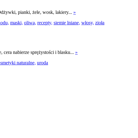
ywki, pianki, żele, wosk, lakiery...
»
iodu,
maski,
oliwa,
recepty,
siemię lniane,
włosy,
zioła
cera nabierze sprężystości i blasku...
»
smetyki naturalne,
uroda