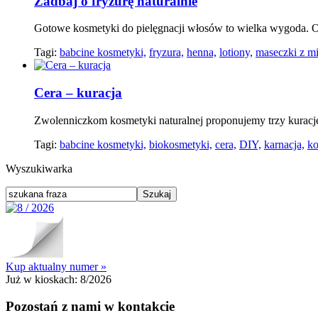
Zadbaj o fryzurę naturalnie
Gotowe kosmetyki do pielęgnacji włosów to wielka wygoda. Odż
Tagi:
babcine kosmetyki,
fryzura,
henna,
lotiony,
maseczki z m
Cera – kuracja
Zwolenniczkom kosmetyki naturalnej proponujemy trzy kuracje, 
Tagi:
babcine kosmetyki,
biokosmetyki,
cera,
DIY,
karnacja,
ko
Wyszukiwarka
Kup aktualny numer »
Już w kioskach:
8/2026
Pozostań z nami w kontakcie