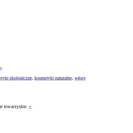
»
tyki ekologiczne,
kosmetyki naturalne,
włosy
je towarzyskie.
»