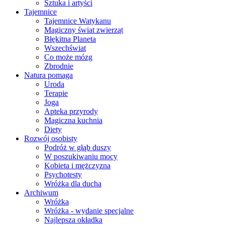
Sztuka i artyści
Tajemnice
Tajemnice Watykanu
Magiczny świat zwierząt
Błękitna Planeta
Wszechświat
Co może mózg
Zbrodnie
Natura pomaga
Uroda
Terapie
Joga
Apteka przyrody
Magiczna kuchnia
Diety
Rozwój osobisty
Podróż w głąb duszy
W poszukiwaniu mocy
Kobieta i mężczyzna
Psychotesty
Wróżka dla ducha
Archiwum
Wróżka
Wróżka - wydanie specjalne
Najlepsza okładka