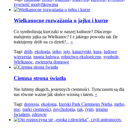
żywność modyfikowana
Wielkanocne rozważania o jajku i kurze
Co symbolizują kurczaki w naszej kulturze? Dlaczego
malujemy jajka na Wielkanoc? I z jakiego powodu tak źle
traktujemy drób na co dzień?...
»
Tagi:
drób,
ekologia,
jajko,
jajo,
katarzynki,
kura,
ludowe
wierzenia,
magia ludowa,
rolnictwo ekologiczne,
symbole,
Wielkanoc,
zwierzęta domowe
Ciemna strona światła
Nie lubimy długich, jesiennych ciemności. Tymczasem są dla
nas równie ważne jak słońce wiosną i latem.
»
Tagi:
depresja,
ekologia,
Izerski Park Ciemnego Nieba,
niebo,
noc,
parki ciemności,
psychologia,
rak,
rytm,
terapia
światłem,
zdrowie