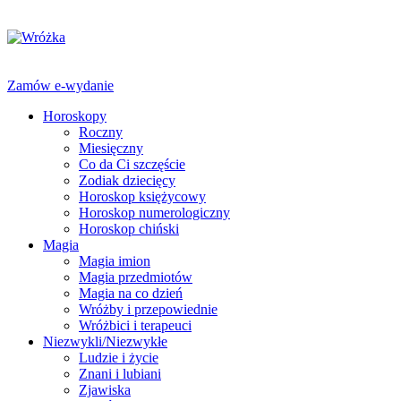
Zamów e-wydanie
Horoskopy
Roczny
Miesięczny
Co da Ci szczęście
Zodiak dziecięcy
Horoskop księżycowy
Horoskop numerologiczny
Horoskop chiński
Magia
Magia imion
Magia przedmiotów
Magia na co dzień
Wróżby i przepowiednie
Wróżbici i terapeuci
Niezwykli/Niezwykłe
Ludzie i życie
Znani i lubiani
Zjawiska