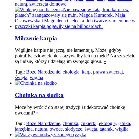
naturą,
zwierzęta domowe
Milczenie karpia
Wigilijne karpie nie jęczą, nie lamentują. Może, gdyby
potrafiły, człowiek nie skazywałby ich na męki? Na szczęście
są ludzie, którzy udzielają im swojego głosu.
»
Tagi:
Boże Narodzenie,
ekologia,
karp,
prawa zwierząt,
święta,
wigilia
Choinka na słodko
Może by wrócić do starej tradycji i udekorować choinkę
owocami?
»
Tagi:
Boże Narodzenie,
choinka,
cukierki,
ekologia,
jabłka,
jarzębina,
natura,
owoce,
słodycze,
święta,
tatarak,
wigilia