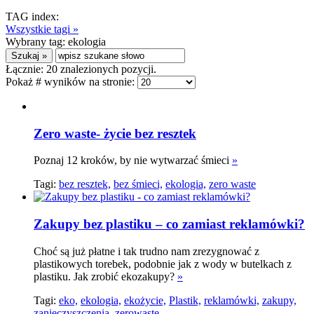
TAG index:
Wszystkie tagi »
Wybrany tag:
ekologia
Łącznie:
20
znalezionych pozycji.
Pokaż # wyników na stronie:
Zero waste- życie bez resztek
Poznaj 12 kroków, by nie wytwarzać śmieci
»
Tagi:
bez resztek,
bez śmieci,
ekologia,
zero waste
Zakupy bez plastiku – co zamiast reklamówki?
Choć są już płatne i tak trudno nam zrezygnować z
plastikowych torebek, podobnie jak z wody w butelkach z
plastiku. Jak zrobić ekozakupy?
»
Tagi:
eko,
ekologia,
ekożycie,
Plastik,
reklamówki,
zakupy,
zanieczyszczenia,
zerowaste