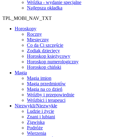
Wróżka - wydanie specjalne
Najlepsza okładka
TPL_MOBI_NAV_TXT
Horoskopy
Roczny
Miesięczny
Co da Ci szczęście
Zodiak dziecięcy
Horoskop księżycowy
Horoskop numerologiczny
Horoskop chiński
Magia
Magia imion
Magia przedmiotów
Magia na co dzień
Wróżby i przepowiednie
Wróżbici i terapeuci
Niezwykli/Niezwykłe
Ludzie i życie
Znani i lubiani
Zjawiska
Podróże
Wierzenia