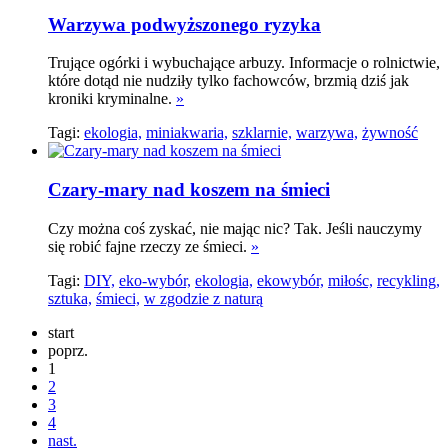
Warzywa podwyższonego ryzyka
Trujące ogórki i wybuchające arbuzy. Informacje o rolnictwie,
które dotąd nie nudziły tylko fachowców, brzmią dziś jak
kroniki kryminalne.
»
Tagi:
ekologia,
miniakwaria,
szklarnie,
warzywa,
żywność
Czary-mary nad koszem na śmieci
Czy można coś zyskać, nie mając nic? Tak. Jeśli nauczymy
się robić fajne rzeczy ze śmieci.
»
Tagi:
DIY,
eko-wybór,
ekologia,
ekowybór,
miłośc,
recykling,
sztuka,
śmieci,
w zgodzie z naturą
start
poprz.
1
2
3
4
nast.