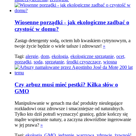
Wiosenne porządki - jak ekologiczne zadbać o
czystość w domu?
Zastąp detergenty sodą, octem lub kwaskiem cytrynowym, a
twoje życie będzie o wiele tańsze i zdrowsze!
»
Tagi:
alergie,
dom,
ekologia,
ekologiczne sprzątanie,
ocet,
porządki,
soda,
sprzątanie,
środki czyszczące,
wiosna
Czy arbuz musi mieć pestki? Kilka słów o
GMO
Manipulowanie w genach ma dać produkty nieulegające
rozkładowi oraz zdrowsze i smaczniejsze od naturalnych.
Tylko kto dziś potrafi wyznaczyć granicę, gdzie kończy się
mądre wspieranie natury, a zaczyna złowróżbne ingerowanie
w jej prawa?
»
Tagi:
ekologia,
GMO,
jedzenie,
warzywa,
zdrowie,
żywność,