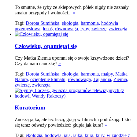
To smutne, że ryby ze sklepowych półek nigdy nie zaznały
smaku przygody i wolności...
»
Tagi:
Dorota Sumińska,
ekologia,
harmonia,
hodowla
przemysłowa,
łosoś,
równowaga,
ryby,
zwierzę,
zwierzęta
Człowieku, opamiętaj się
Czy Matka Ziemia upomni się o swoje krzywdzone dzieci?
Czy da nam nauczkę?
»
Tagi:
Dorota Sumińska,
ekologia,
harmonia,
małpy,
Matka
Natura,
ocieplenie klimatu,
równowaga,
Tajlandia,
Ziemia,
zwierzę,
zwierzęta
Kuratorium
Znoszą jajka, ale też liczą, grają w filmach i podróżują. I kto
się teraz odważy powiedzieć: głupia jak kura?
»
Tagi:
ekologia,
hodowla,
jaja,
jajka,
kura,
kury,
w zgodzie z