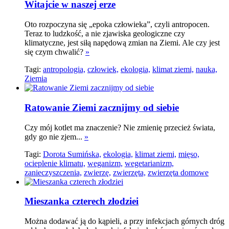
Witajcie w naszej erze
Oto rozpoczyna się „epoka człowieka”, czyli antropocen.
Teraz to ludzkość, a nie zjawiska geologiczne czy
klimatyczne, jest siłą napędową zmian na Ziemi. Ale czy jest
się czym chwalić?
»
Tagi:
antropologia,
człowiek,
ekologia,
klimat ziemi,
nauka,
Ziemia
Ratowanie Ziemi zacznijmy od siebie
Czy mój kotlet ma znaczenie? Nie zmienię przecież świata,
gdy go nie zjem...
»
Tagi:
Dorota Sumińska,
ekologia,
klimat ziemi,
mięso,
ocieplenie klimatu,
weganizm,
wegetarianizm,
zanieczyszczenia,
zwierzę,
zwierzęta,
zwierzęta domowe
Mieszanka czterech złodziei
Można dodawać ją do kąpieli, a przy infekcjach górnych dróg