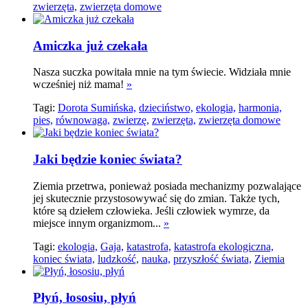
zwierzęta,
zwierzęta domowe
Amiczka już czekała
Nasza suczka powitała mnie na tym świecie. Widziała mnie
wcześniej niż mama!
»
Tagi:
Dorota Sumińska,
dzieciństwo,
ekologia,
harmonia,
pies,
równowaga,
zwierzę,
zwierzęta,
zwierzęta domowe
Jaki będzie koniec świata?
Ziemia przetrwa, ponieważ posiada mechanizmy pozwalające
jej skutecznie przystosowywać się do zmian. Także tych,
które są dziełem człowieka. Jeśli człowiek wymrze, da
miejsce innym organizmom...
»
Tagi:
ekologia,
Gaja,
katastrofa,
katastrofa ekologiczna,
koniec świata,
ludzkość,
nauka,
przyszłość świata,
Ziemia
Płyń, łososiu, płyń