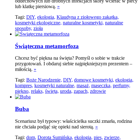
oddechowych lub drobnych infekcjach skóry wcierać w plecy
lub klatkę piersiową.
»
Tagi:
DIY,
ekologia,
Klaudyna z ziołowego zakątka,
kosmetyki ekologiczne,
naturalne kosmetyki,
naturalne
sposoby,
zioła
Świąteczna metamorfoza
Chcesz być piękna na święta? Pomyśl o sobie w trakcie
przygotowań. I obdaruj siebie najpiękniejszym prezentem –
miłością.
»
Tagi:
Boże Narodzenie,
DIY,
domowe kosmetyki,
ekologia,
kompres,
kosmetyki naturalne,
masaż,
maseczka,
perfumy,
piękno,
relaks,
święta,
uroda,
zapach,
zdrowie
Buba
Scenariusz był typowy: właścicielka suczki zmarła, rodzina
nie chciała podjąć się opieki nad sierotą.
»
Tagi:
dom,
Dorota Sumińska,
ekologia,
pies,
zwierzę,