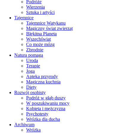
Podróże
Wierzenia
Sztuka i artyści
Tajemnice
Tajemnice Watykanu
Magiczny świat zwierząt
Błękitna Planeta
Wszechświat
Co może mózg
Zbrodnie
Natura pomaga
Uroda
Terapie
Joga
Apteka przyrody
Magiczna kuchnia
Diety
Rozwój osobisty
Podróż w głąb duszy
W poszukiwaniu mocy
Kobieta i mężczyzna
Psychotesty
Wróżka dla ducha
Archiwum
Wróżka