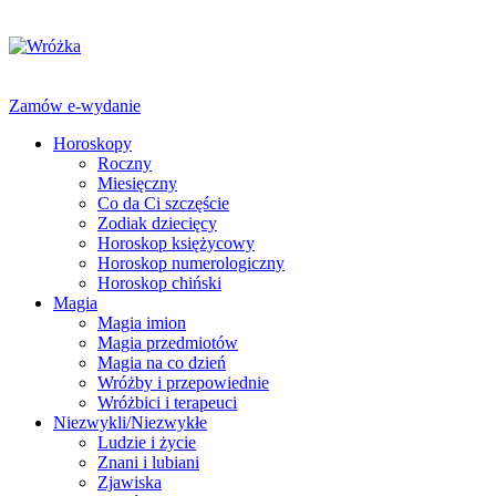
Zamów e-wydanie
Horoskopy
Roczny
Miesięczny
Co da Ci szczęście
Zodiak dziecięcy
Horoskop księżycowy
Horoskop numerologiczny
Horoskop chiński
Magia
Magia imion
Magia przedmiotów
Magia na co dzień
Wróżby i przepowiednie
Wróżbici i terapeuci
Niezwykli/Niezwykłe
Ludzie i życie
Znani i lubiani
Zjawiska