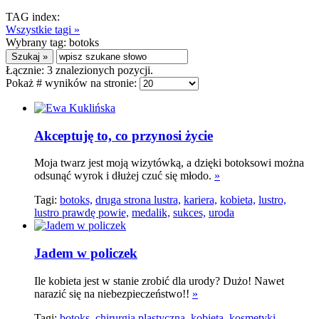
TAG index:
Wszystkie tagi »
Wybrany tag:
botoks
Łącznie:
3
znalezionych pozycji.
Pokaż # wyników na stronie:
Akceptuję to, co przynosi życie
Moja twarz jest moją wizytówką, a dzięki botoksowi można
odsunąć wyrok i dłużej czuć się młodo.
»
Tagi:
botoks,
druga strona lustra,
kariera,
kobieta,
lustro,
lustro prawdę powie,
medalik,
sukces,
uroda
Jadem w policzek
Ile kobieta jest w stanie zrobić dla urody? Dużo! Nawet
narazić się na niebezpieczeństwo!!
»
Tagi:
botoks,
chirurgia plastyczna,
kobieta,
kosmetyki