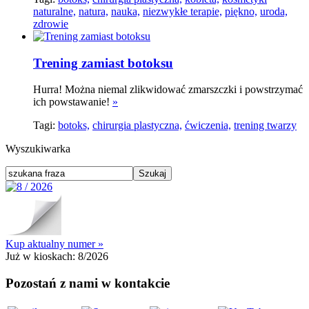
naturalne,
natura,
nauka,
niezwykłe terapie,
piękno,
uroda,
zdrowie
Trening zamiast botoksu
Hurra! Można niemal zlikwidować zmarszczki i powstrzymać
ich powstawanie!
»
Tagi:
botoks,
chirurgia plastyczna,
ćwiczenia,
trening twarzy
Wyszukiwarka
Kup aktualny numer »
Już w kioskach:
8/2026
Pozostań z nami w kontakcie