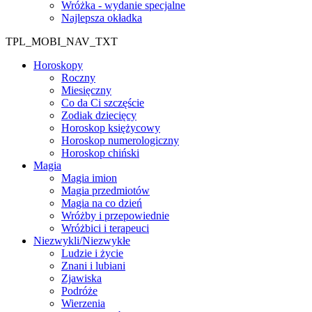
Wróżka - wydanie specjalne
Najlepsza okładka
TPL_MOBI_NAV_TXT
Horoskopy
Roczny
Miesięczny
Co da Ci szczęście
Zodiak dziecięcy
Horoskop księżycowy
Horoskop numerologiczny
Horoskop chiński
Magia
Magia imion
Magia przedmiotów
Magia na co dzień
Wróżby i przepowiednie
Wróżbici i terapeuci
Niezwykli/Niezwykłe
Ludzie i życie
Znani i lubiani
Zjawiska
Podróże
Wierzenia