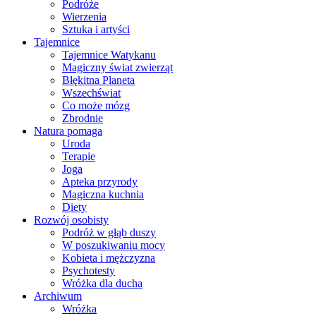
Podróże
Wierzenia
Sztuka i artyści
Tajemnice
Tajemnice Watykanu
Magiczny świat zwierząt
Błękitna Planeta
Wszechświat
Co może mózg
Zbrodnie
Natura pomaga
Uroda
Terapie
Joga
Apteka przyrody
Magiczna kuchnia
Diety
Rozwój osobisty
Podróż w głąb duszy
W poszukiwaniu mocy
Kobieta i mężczyzna
Psychotesty
Wróżka dla ducha
Archiwum
Wróżka