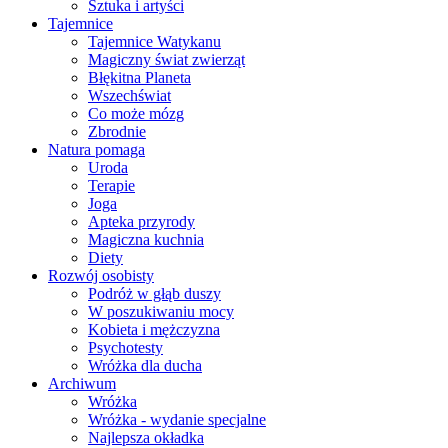
Sztuka i artyści
Tajemnice
Tajemnice Watykanu
Magiczny świat zwierząt
Błękitna Planeta
Wszechświat
Co może mózg
Zbrodnie
Natura pomaga
Uroda
Terapie
Joga
Apteka przyrody
Magiczna kuchnia
Diety
Rozwój osobisty
Podróż w głąb duszy
W poszukiwaniu mocy
Kobieta i mężczyzna
Psychotesty
Wróżka dla ducha
Archiwum
Wróżka
Wróżka - wydanie specjalne
Najlepsza okładka