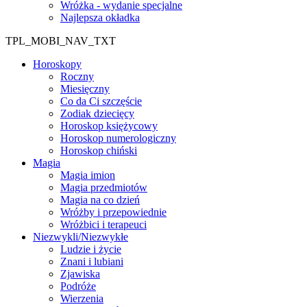
Wróżka - wydanie specjalne
Najlepsza okładka
TPL_MOBI_NAV_TXT
Horoskopy
Roczny
Miesięczny
Co da Ci szczęście
Zodiak dziecięcy
Horoskop księżycowy
Horoskop numerologiczny
Horoskop chiński
Magia
Magia imion
Magia przedmiotów
Magia na co dzień
Wróżby i przepowiednie
Wróżbici i terapeuci
Niezwykli/Niezwykłe
Ludzie i życie
Znani i lubiani
Zjawiska
Podróże
Wierzenia