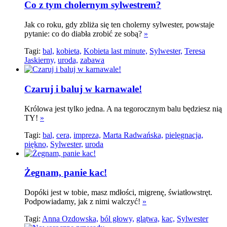
Co z tym cholernym sylwestrem?
Jak co roku, gdy zbliża się ten cholerny sylwester, powstaje
pytanie: co do diabła zrobić ze sobą?
»
Tagi:
bal,
kobieta,
Kobieta last minute,
Sylwester,
Teresa
Jaskierny,
uroda,
zabawa
Czaruj i baluj w karnawale!
Królowa jest tylko jedna. A na tegorocznym balu będziesz nią
TY!
»
Tagi:
bal,
cera,
impreza,
Marta Radwańska,
pielęgnacja,
piękno,
Sylwester,
uroda
Żegnam, panie kac!
Dopóki jest w tobie, masz mdłości, migrenę, światłowstręt.
Podpowiadamy, jak z nimi walczyć!
»
Tagi:
Anna Ozdowska,
ból głowy,
glątwa,
kac,
Sylwester