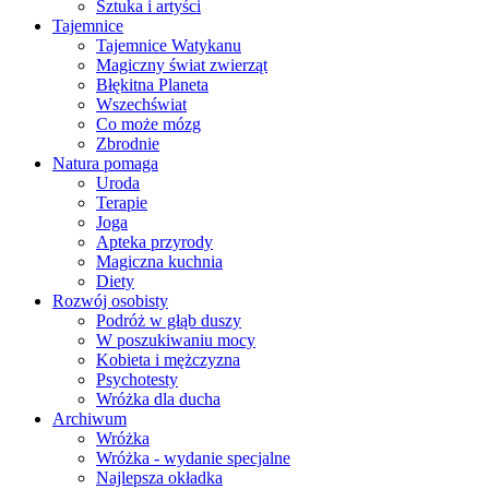
Sztuka i artyści
Tajemnice
Tajemnice Watykanu
Magiczny świat zwierząt
Błękitna Planeta
Wszechświat
Co może mózg
Zbrodnie
Natura pomaga
Uroda
Terapie
Joga
Apteka przyrody
Magiczna kuchnia
Diety
Rozwój osobisty
Podróż w głąb duszy
W poszukiwaniu mocy
Kobieta i mężczyzna
Psychotesty
Wróżka dla ducha
Archiwum
Wróżka
Wróżka - wydanie specjalne
Najlepsza okładka