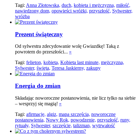
Tagi:
Anna Złotowska,
duch,
kobieta i mężczyzna,
miłość,
nawiedzony dom,
opowieści wróżki,
przyszłość,
Sylwester,
wróżba
Prezent świąteczny
Od sylwestra zdecydowanie wolę Gwiazdkę! Taką z
powrotem do przeszłości...
»
Tagi:
felieton,
kobieta,
Kobieta last minute,
mężczyzna,
Sylwester,
święta,
Teresa Jaskierny,
zakupy
Energia do zmian
Składając noworoczne postanowienia, nie licz tylko na siebie
– wesprzyj się magią!
»
Tagi:
afirmacje,
algiz,
mapa szczęścia,
noworoczne
postanowienia,
Nowy Rok,
powodzenie,
przyszłość,
runy,
rytuały,
Sylwester,
szczęście,
talizman,
wytrwałość