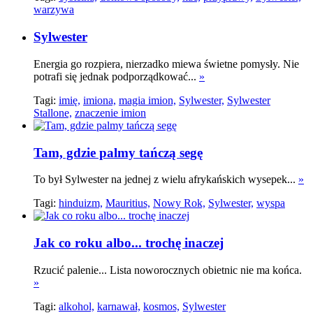
warzywa
Sylwester
Energia go rozpiera, nierzadko miewa świetne pomysły. Nie
potrafi się jednak podporządkować...
»
Tagi:
imię,
imiona,
magia imion,
Sylwester,
Sylwester
Stallone,
znaczenie imion
Tam, gdzie palmy tańczą segę
To był Sylwester na jednej z wielu afrykańskich wysepek...
»
Tagi:
hinduizm,
Mauritius,
Nowy Rok,
Sylwester,
wyspa
Jak co roku albo... trochę inaczej
Rzucić palenie... Lista noworocznych obietnic nie ma końca.
»
Tagi:
alkohol,
karnawał,
kosmos,
Sylwester