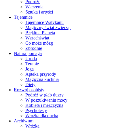
Podróże
Wierzenia
Sztuka i artyści
Tajemnice
Tajemnice Watykanu
Magiczny świat zwierząt
Błękitna Planeta
Wszechświat
Co może mózg
Zbrodnie
Natura pomaga
Uroda
Terapie
Joga
Apteka przyrody
Magiczna kuchnia
Diety
Rozwój osobisty
Podróż w głąb duszy
W poszukiwaniu mocy
Kobieta i mężczyzna
Psychotesty
Wróżka dla ducha
Archiwum
Wróżka