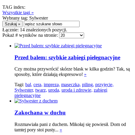
TAG index:
Wszystkie tagi »
Wybrany tag:
Sylwester
Łącznie:
14
znalezionych pozycji.
Pokaż # wyników na stronie:
Przed balem: szybkie zabiegi pielęgnacyjne
Czy można przywrócić skórze blask w kilka godzin? Tak, są
sposoby, które działają ekspresowo!
»
Tagi:
bal,
cera,
impreza,
maseczka,
piling,
przyjęcie,
Sylwester,
twarz,
uroda,
uroda i zdrowie,
zabiegi
pielęgnacyjne
Zakochana w duchu
Rozmawiała pani z duchem. Mikołaj się powiesił. Dom od
tamtej pory stoi pusty...
»