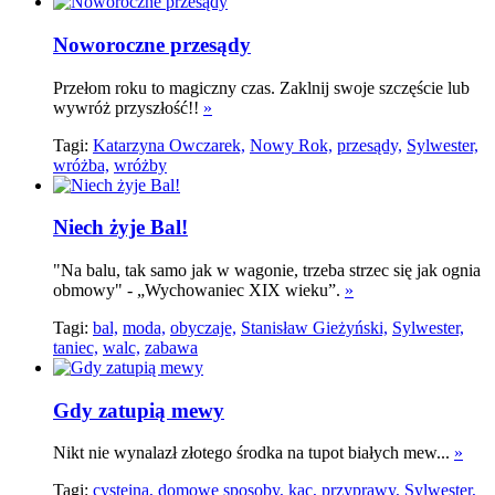
Noworoczne przesądy
Przełom roku to magiczny czas. Zaklnij swoje szczęście lub
wywróż przyszłość!!
»
Tagi:
Katarzyna Owczarek,
Nowy Rok,
przesądy,
Sylwester,
wróżba,
wróżby
Niech żyje Bal!
"Na balu, tak samo jak w wagonie, trzeba strzec się jak ognia
obmowy" - „Wychowaniec XIX wieku”.
»
Tagi:
bal,
moda,
obyczaje,
Stanisław Gieżyński,
Sylwester,
taniec,
walc,
zabawa
Gdy zatupią mewy
Nikt nie wynalazł złotego środka na tupot białych mew...
»
Tagi:
cysteina,
domowe sposoby,
kac,
przyprawy,
Sylwester,