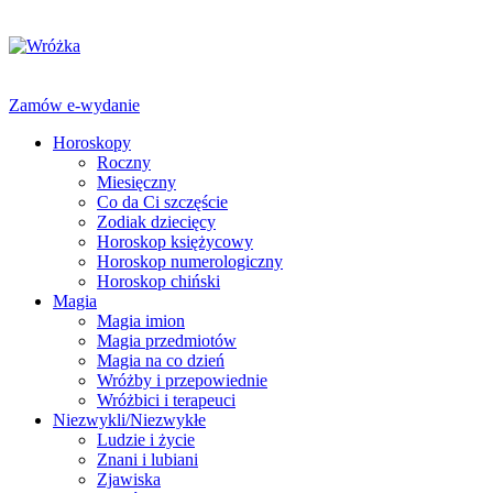
Zamów e-wydanie
Horoskopy
Roczny
Miesięczny
Co da Ci szczęście
Zodiak dziecięcy
Horoskop księżycowy
Horoskop numerologiczny
Horoskop chiński
Magia
Magia imion
Magia przedmiotów
Magia na co dzień
Wróżby i przepowiednie
Wróżbici i terapeuci
Niezwykli/Niezwykłe
Ludzie i życie
Znani i lubiani
Zjawiska