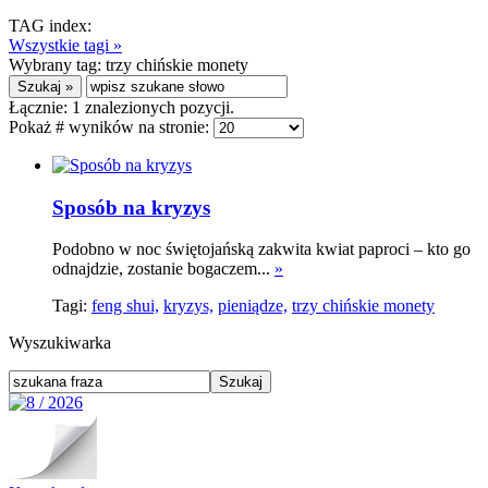
TAG index:
Wszystkie tagi »
Wybrany tag:
trzy chińskie monety
Łącznie:
1
znalezionych pozycji.
Pokaż # wyników na stronie:
Sposób na kryzys
Podobno w noc świętojańską zakwita kwiat paproci – kto go
odnajdzie, zostanie bogaczem...
»
Tagi:
feng shui,
kryzys,
pieniądze,
trzy chińskie monety
Wyszukiwarka