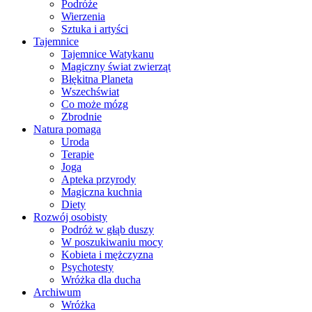
Podróże
Wierzenia
Sztuka i artyści
Tajemnice
Tajemnice Watykanu
Magiczny świat zwierząt
Błękitna Planeta
Wszechświat
Co może mózg
Zbrodnie
Natura pomaga
Uroda
Terapie
Joga
Apteka przyrody
Magiczna kuchnia
Diety
Rozwój osobisty
Podróż w głąb duszy
W poszukiwaniu mocy
Kobieta i mężczyzna
Psychotesty
Wróżka dla ducha
Archiwum
Wróżka