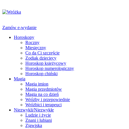
Zamów e-wydanie
Horoskopy
Roczny
Miesięczny
Co da Ci szczęście
Zodiak dziecięcy
Horoskop księżycowy
Horoskop numerologiczny
Horoskop chiński
Magia
Magia imion
Magia przedmiotów
Magia na co dzień
Wróżby i przepowiednie
Wróżbici i terapeuci
Niezwykli/Niezwykłe
Ludzie i życie
Znani i lubiani
Zjawiska