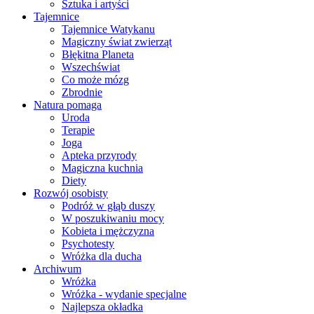
Sztuka i artyści
Tajemnice
Tajemnice Watykanu
Magiczny świat zwierząt
Błękitna Planeta
Wszechświat
Co może mózg
Zbrodnie
Natura pomaga
Uroda
Terapie
Joga
Apteka przyrody
Magiczna kuchnia
Diety
Rozwój osobisty
Podróż w głąb duszy
W poszukiwaniu mocy
Kobieta i mężczyzna
Psychotesty
Wróżka dla ducha
Archiwum
Wróżka
Wróżka - wydanie specjalne
Najlepsza okładka