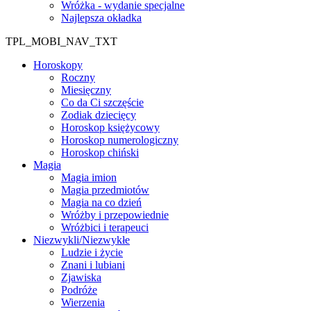
Wróżka - wydanie specjalne
Najlepsza okładka
TPL_MOBI_NAV_TXT
Horoskopy
Roczny
Miesięczny
Co da Ci szczęście
Zodiak dziecięcy
Horoskop księżycowy
Horoskop numerologiczny
Horoskop chiński
Magia
Magia imion
Magia przedmiotów
Magia na co dzień
Wróżby i przepowiednie
Wróżbici i terapeuci
Niezwykli/Niezwykłe
Ludzie i życie
Znani i lubiani
Zjawiska
Podróże
Wierzenia