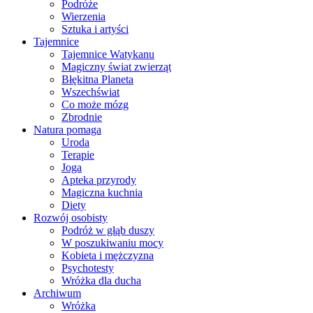
Podróże
Wierzenia
Sztuka i artyści
Tajemnice
Tajemnice Watykanu
Magiczny świat zwierząt
Błękitna Planeta
Wszechświat
Co może mózg
Zbrodnie
Natura pomaga
Uroda
Terapie
Joga
Apteka przyrody
Magiczna kuchnia
Diety
Rozwój osobisty
Podróż w głąb duszy
W poszukiwaniu mocy
Kobieta i mężczyzna
Psychotesty
Wróżka dla ducha
Archiwum
Wróżka