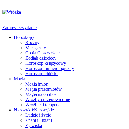
Zamów e-wydanie
Horoskopy
Roczny
Miesięczny
Co da Ci szczęście
Zodiak dziecięcy
Horoskop księżycowy
Horoskop numerologiczny
Horoskop chiński
Magia
Magia imion
Magia przedmiotów
Magia na co dzień
Wróżby i przepowiednie
Wróżbici i terapeuci
Niezwykli/Niezwykłe
Ludzie i życie
Znani i lubiani
Zjawiska