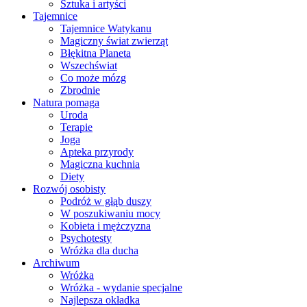
Sztuka i artyści
Tajemnice
Tajemnice Watykanu
Magiczny świat zwierząt
Błękitna Planeta
Wszechświat
Co może mózg
Zbrodnie
Natura pomaga
Uroda
Terapie
Joga
Apteka przyrody
Magiczna kuchnia
Diety
Rozwój osobisty
Podróż w głąb duszy
W poszukiwaniu mocy
Kobieta i mężczyzna
Psychotesty
Wróżka dla ducha
Archiwum
Wróżka
Wróżka - wydanie specjalne
Najlepsza okładka