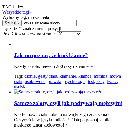
TAG index:
Wszystkie tagi »
Wybrany tag:
mowa ciała
Łącznie:
5
znalezionych pozycji.
Pokaż # wyników na stronie:
Jak rozpoznać, że ktoś kłamie?
Każdy to robi, nawet i 200 razy dziennie.
»
Tagi:
dłonie,
gesty ciała,
kłamanie,
kłamca,
mimika,
mowa
ciała,
osobowość,
prawda,
psychologia,
test,
testy,
twarz,
uścisk
Samcze zaloty, czyli jak podrywają mężczyźni
Kiedy mowa ciała nabiera największego znaczenia?
Oczywiście w języku miłości! Dlatego poznaj tajniki
męskiego tańca godowego!
»