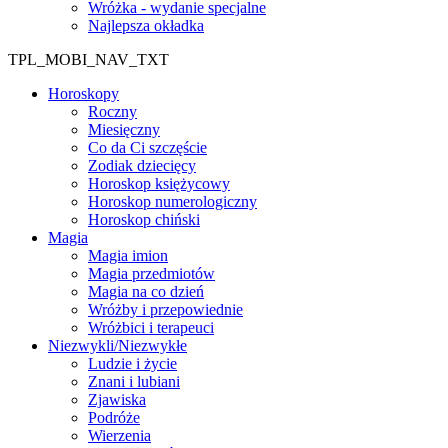
Wróżka - wydanie specjalne
Najlepsza okładka
TPL_MOBI_NAV_TXT
Horoskopy
Roczny
Miesięczny
Co da Ci szczęście
Zodiak dziecięcy
Horoskop księżycowy
Horoskop numerologiczny
Horoskop chiński
Magia
Magia imion
Magia przedmiotów
Magia na co dzień
Wróżby i przepowiednie
Wróżbici i terapeuci
Niezwykli/Niezwykłe
Ludzie i życie
Znani i lubiani
Zjawiska
Podróże
Wierzenia