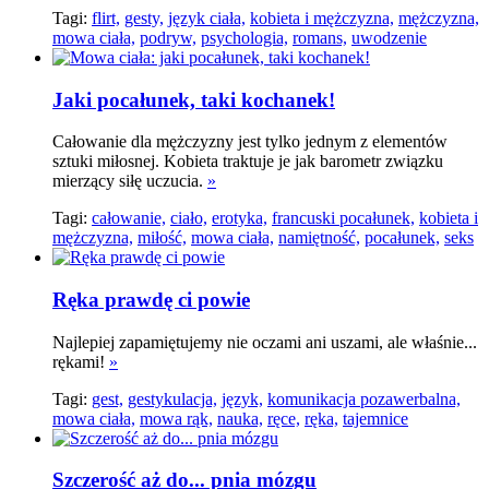
Tagi:
flirt,
gesty,
język ciała,
kobieta i mężczyzna,
mężczyzna,
mowa ciała,
podryw,
psychologia,
romans,
uwodzenie
Jaki pocałunek, taki kochanek!
Całowanie dla mężczyzny jest tylko jednym z elementów
sztuki miłosnej. Kobieta traktuje je jak barometr związku
mierzący siłę uczucia.
»
Tagi:
całowanie,
ciało,
erotyka,
francuski pocałunek,
kobieta i
mężczyzna,
miłość,
mowa ciała,
namiętność,
pocałunek,
seks
Ręka prawdę ci powie
Najlepiej zapamiętujemy nie oczami ani uszami, ale właśnie...
rękami!
»
Tagi:
gest,
gestykulacja,
język,
komunikacja pozawerbalna,
mowa ciała,
mowa rąk,
nauka,
ręce,
ręka,
tajemnice
Szczerość aż do... pnia mózgu