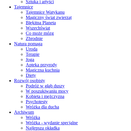
Sztuka i artyści
Tajemnice
Tajemnice Watykanu
Magiczny świat zwierząt
Błękitna Planeta
Wszechświat
Co może mózg
Zbrodnie
Natura pomaga
Uroda
Terapie
Joga
Apteka przyrody
Magiczna kuchnia
Diety
Rozwój osobisty
Podróż w głąb duszy
W poszukiwaniu mocy
Kobieta i mężczyzna
Psychotesty
Wróżka dla ducha
Archiwum
Wróżka
Wróżka - wydanie specjalne
Najlepsza okładka