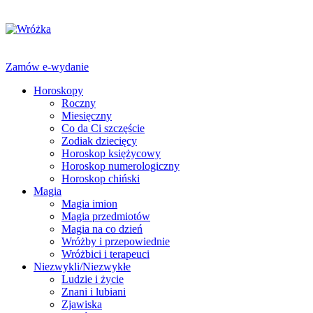
Zamów e-wydanie
Horoskopy
Roczny
Miesięczny
Co da Ci szczęście
Zodiak dziecięcy
Horoskop księżycowy
Horoskop numerologiczny
Horoskop chiński
Magia
Magia imion
Magia przedmiotów
Magia na co dzień
Wróżby i przepowiednie
Wróżbici i terapeuci
Niezwykli/Niezwykłe
Ludzie i życie
Znani i lubiani
Zjawiska