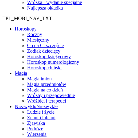
Wróżka - wydanie specjalne
Najlepsza okładka
TPL_MOBI_NAV_TXT
Horoskopy
Roczny
Miesięczny
Co da Ci szczęście
Zodiak dziecięcy
Horoskop księżycowy
Horoskop numerologiczny
Horoskop chiński
Magia
Magia imion
Magia przedmiotów
Magia na co dzień
Wróżby i przepowiednie
Wróżbici i terapeuci
Niezwykli/Niezwykłe
Ludzie i życie
Znani i lubiani
Zjawiska
Podróże
Wierzenia