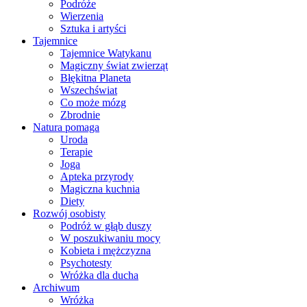
Podróże
Wierzenia
Sztuka i artyści
Tajemnice
Tajemnice Watykanu
Magiczny świat zwierząt
Błękitna Planeta
Wszechświat
Co może mózg
Zbrodnie
Natura pomaga
Uroda
Terapie
Joga
Apteka przyrody
Magiczna kuchnia
Diety
Rozwój osobisty
Podróż w głąb duszy
W poszukiwaniu mocy
Kobieta i mężczyzna
Psychotesty
Wróżka dla ducha
Archiwum
Wróżka