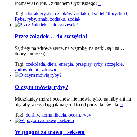
rozmawiał o roli... z duchem Cybulskiego!
»
Tagi:
charakterystyka znaków zodiaku,
Daniel Olbrychski,
Ryba,
ryby,
znaki zodiaku,
zodiak
Przez żołądek… do szczęścia!
Są diety na zdrowe serce, na wątrobę, na nerki, są i na…
dobry humor :))
»
Tagi:
czekolada,
dieta,
energia,
przepisy,
ryby,
szczęście,
zadowolenie,
zdrowie
O czym mówią ryby?
Mieszkańcy mórz i oceanów nie mówią tylko na niby ani na
aby aby, ale gadają jak najęci. I to od początku świata.
»
Tagi:
delfiny,
komunikacja,
ocean,
ryby
W pogoni za trawą i seksem