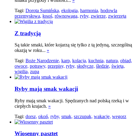
smaku przygody i wolności...
»
Tagi:
Dorota Sumińska,
ekologia,
harmonia,
hodowla
przemysłowa,
łosoś,
równowaga,
ryby,
zwierzę,
zwierzęta
Z tradycją
Są takie smaki, które kojarzą się tylko z tą jedyną, szczególną
okazją w roku...
»
Tagi:
Boże Narodzenie,
karp,
kolacja,
kuchnia,
natura,
obiad,
owoce,
potrawy,
przepisy,
ryby,
słodycze,
śledzie,
święta,
wigilia,
zupa
Ryby mają smak wakacji
Ryby mają smak wakacji. Spędzanych nad polską rzeką i w
ciepłych krajach.
»
Tagi:
dorsz,
okoń,
ryby,
smak,
szczupak,
wakacje,
węgorz
Wiosenny pasztet