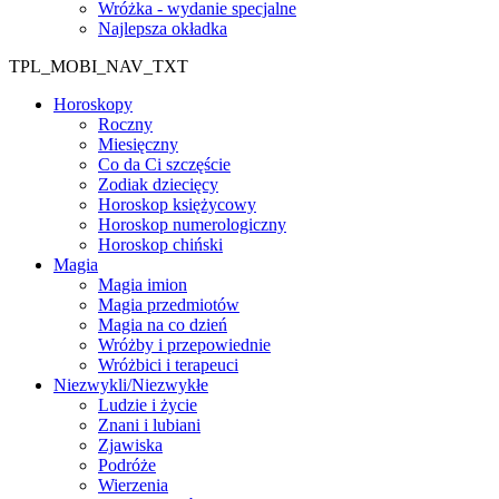
Wróżka - wydanie specjalne
Najlepsza okładka
TPL_MOBI_NAV_TXT
Horoskopy
Roczny
Miesięczny
Co da Ci szczęście
Zodiak dziecięcy
Horoskop księżycowy
Horoskop numerologiczny
Horoskop chiński
Magia
Magia imion
Magia przedmiotów
Magia na co dzień
Wróżby i przepowiednie
Wróżbici i terapeuci
Niezwykli/Niezwykłe
Ludzie i życie
Znani i lubiani
Zjawiska
Podróże
Wierzenia