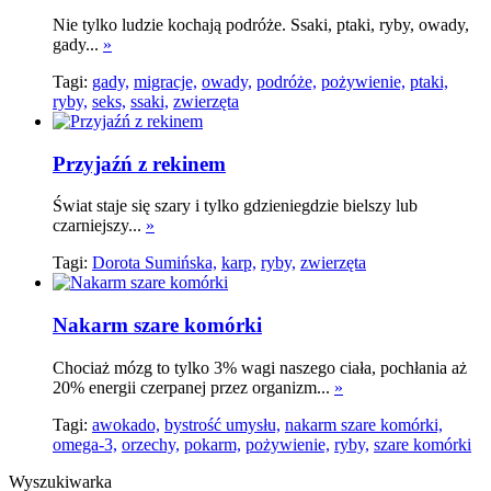
Nie tylko ludzie kochają podróże. Ssaki, ptaki, ryby, owady,
gady...
»
Tagi:
gady,
migracje,
owady,
podróże,
pożywienie,
ptaki,
ryby,
seks,
ssaki,
zwierzęta
Przyjaźń z rekinem
Świat staje się szary i tylko gdzieniegdzie bielszy lub
czarniejszy...
»
Tagi:
Dorota Sumińska,
karp,
ryby,
zwierzęta
Nakarm szare komórki
Chociaż mózg to tylko 3% wagi naszego ciała, pochłania aż
20% energii czerpanej przez organizm...
»
Tagi:
awokado,
bystrość umysłu,
nakarm szare komórki,
omega-3,
orzechy,
pokarm,
pożywienie,
ryby,
szare komórki
Wyszukiwarka