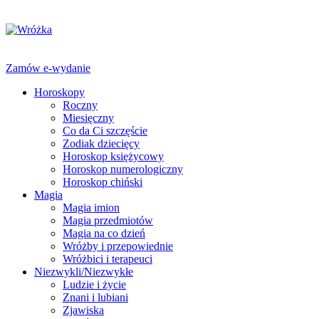
Zamów e-wydanie
Horoskopy
Roczny
Miesięczny
Co da Ci szczęście
Zodiak dziecięcy
Horoskop księżycowy
Horoskop numerologiczny
Horoskop chiński
Magia
Magia imion
Magia przedmiotów
Magia na co dzień
Wróżby i przepowiednie
Wróżbici i terapeuci
Niezwykli/Niezwykłe
Ludzie i życie
Znani i lubiani
Zjawiska