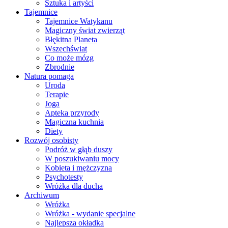
Sztuka i artyści
Tajemnice
Tajemnice Watykanu
Magiczny świat zwierząt
Błękitna Planeta
Wszechświat
Co może mózg
Zbrodnie
Natura pomaga
Uroda
Terapie
Joga
Apteka przyrody
Magiczna kuchnia
Diety
Rozwój osobisty
Podróż w głąb duszy
W poszukiwaniu mocy
Kobieta i mężczyzna
Psychotesty
Wróżka dla ducha
Archiwum
Wróżka
Wróżka - wydanie specjalne
Najlepsza okładka