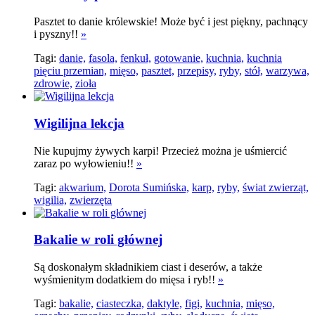
Pasztet to danie królewskie! Może być i jest piękny, pachnący
i pyszny!!
»
Tagi:
danie,
fasola,
fenkuł,
gotowanie,
kuchnia,
kuchnia
pięciu przemian,
mięso,
pasztet,
przepisy,
ryby,
stół,
warzywa,
zdrowie,
zioła
Wigilijna lekcja
Nie kupujmy żywych karpi! Przecież można je uśmiercić
zaraz po wyłowieniu!!
»
Tagi:
akwarium,
Dorota Sumińska,
karp,
ryby,
świat zwierząt,
wigilia,
zwierzęta
Bakalie w roli głównej
Są doskonałym składnikiem ciast i deserów, a także
wyśmienitym dodatkiem do mięsa i ryb!!
»
Tagi:
bakalie,
ciasteczka,
daktyle,
figi,
kuchnia,
mięso,