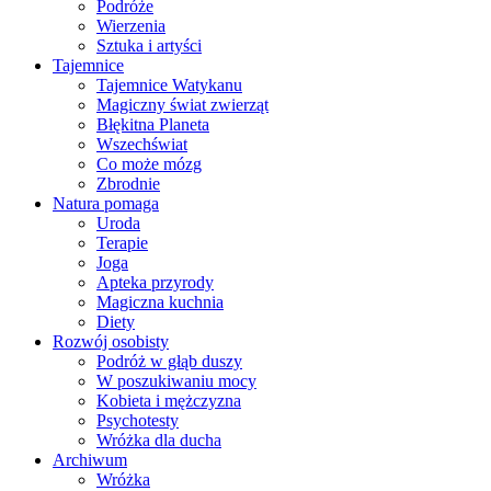
Podróże
Wierzenia
Sztuka i artyści
Tajemnice
Tajemnice Watykanu
Magiczny świat zwierząt
Błękitna Planeta
Wszechświat
Co może mózg
Zbrodnie
Natura pomaga
Uroda
Terapie
Joga
Apteka przyrody
Magiczna kuchnia
Diety
Rozwój osobisty
Podróż w głąb duszy
W poszukiwaniu mocy
Kobieta i mężczyzna
Psychotesty
Wróżka dla ducha
Archiwum
Wróżka