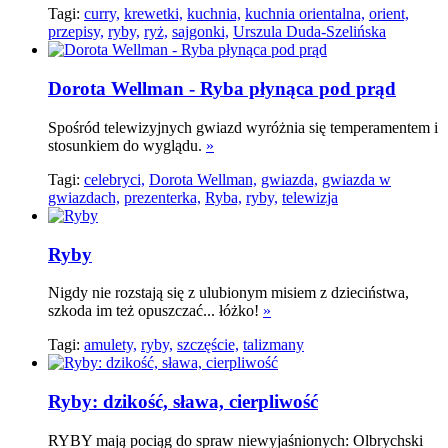
Tagi:
curry,
krewetki,
kuchnia,
kuchnia orientalna,
orient,
przepisy,
ryby,
ryż,
sajgonki,
Urszula Duda-Szelińska
Dorota Wellman - Ryba płynąca pod prąd
Spośród telewizyjnych gwiazd wyróżnia się temperamentem i
stosunkiem do wyglądu.
»
Tagi:
celebryci,
Dorota Wellman,
gwiazda,
gwiazda w
gwiazdach,
prezenterka,
Ryba,
ryby,
telewizja
Ryby
Nigdy nie rozstają się z ulubionym misiem z dzieciństwa,
szkoda im też opuszczać... łóżko!
»
Tagi:
amulety,
ryby,
szczęście,
talizmany
Ryby: dzikość, sława, cierpliwość
RYBY mają pociąg do spraw niewyjaśnionych: Olbrychski