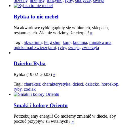
orzechy,
przepisy,
rodzynki,
ryby,
słodycze,
święta
Rybka to nie mebel
Na akwariowe rybki gapimy się w biurach, sklepach,
restauracjach. Ale nie widzimy, że cierpią!
»
Tagi:
akwarium,
feng shui,
karp,
kuchnia,
miniakwaria,
opieka nad zwierzętami,
ryby,
święta,
zwierzęta
Dziecko Ryba
Rybka (19.02–20.03)
»
Tagi:
charakter,
charakterystyka,
dzieci,
dziecko,
horoskop,
ryby,
zodiak
Smaki i kolory Orientu
Potrzebujemy energii! Co możemy zmienić w diecie, aby
poczuć przypływ sił witalnych?
»