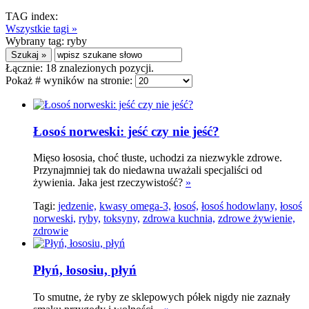
TAG index:
Wszystkie tagi »
Wybrany tag:
ryby
Łącznie:
18
znalezionych pozycji.
Pokaż # wyników na stronie:
Łosoś norweski: jeść czy nie jeść?
Mięso łososia, choć tłuste, uchodzi za niezwykle zdrowe.
Przynajmniej tak do niedawna uważali specjaliści od
żywienia. Jaka jest rzeczywistość?
»
Tagi:
jedzenie,
kwasy omega-3,
łosoś,
łosoś hodowlany,
łosoś
norweski,
ryby,
toksyny,
zdrowa kuchnia,
zdrowe żywienie,
zdrowie
Płyń, łososiu, płyń
To smutne, że ryby ze sklepowych półek nigdy nie zaznały